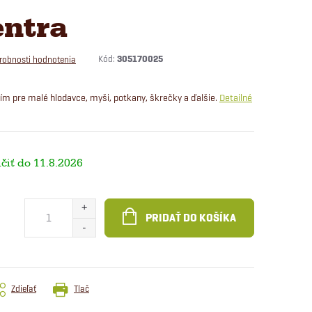
entra
Kód:
305170025
robnosti hodnotenia
m pre malé hlodavce, myši, potkany, škrečky a ďalšie.
Detailné
11.8.2026
PRIDAŤ DO KOŠÍKA
Zdieľať
Tlač