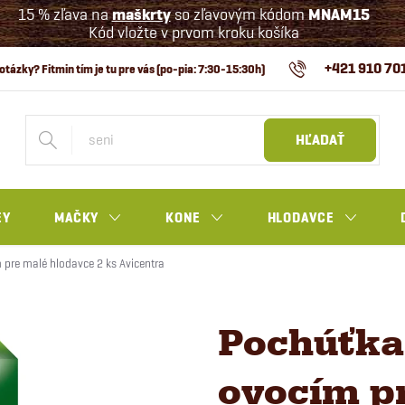
15 % zľava na
maškrty
so zľavovým kódom
MNAM15
Kód vložte v prvom kroku košíka
+421 910 70
HĽADAŤ
EY
MAČKY
KONE
HLODAVCE
 pre malé hlodavce 2 ks Avicentra
Pochúťka 
ovocím p