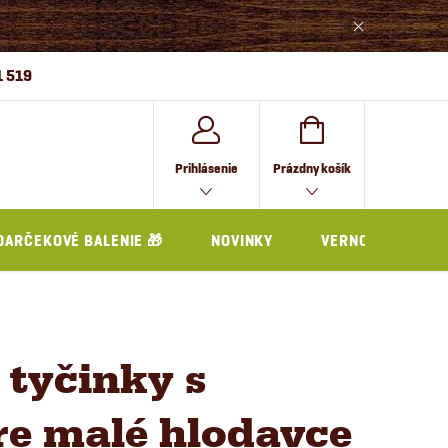
1 519
NÁKUPNÝ
Prihlásenie
Prázdny košík
KOŠÍK
DARČEKOVÉ BALENIE 🎁
NOVINKY
VERNOSTNÝ PRO
tyčinky s
re malé hlodavce