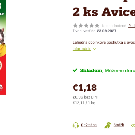
2 ks Avic
Neohodnotené
Pod
23.09.2027
Lahodná doplnková pochúťka s ovocí
informácie
Skladom
€1,18
€0,96 bez DPH
Jednotková
€13,11 / 1 kg
cena:
Opýtať sa
Strážiť