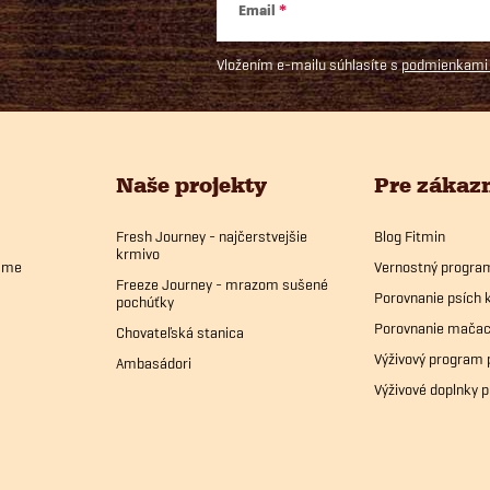
Email
Vložením e-mailu súhlasíte s
podmienkami 
Naše projekty
Pre zákaz
Fresh Journey - najčerstvejšie
Blog Fitmin
krmivo
bame
Vernostný progra
Freeze Journey - mrazom sušené
Porovnanie psích 
pochúťky
Porovnanie mačac
Chovateľská stanica
Výživový program 
Ambasádori
Výživové doplnky p