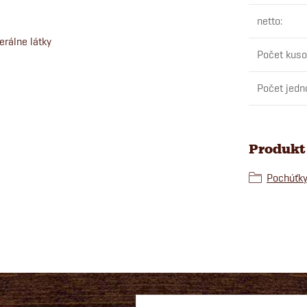
netto
:
erálne látky
Počet kuso
Počet jedn
Produkt 
Pochúťk