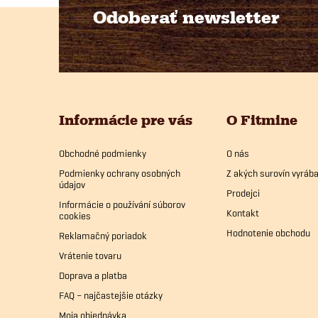
Odoberať newsletter
Z
á
p
Informácie pre vás
O Fitmine
ä
Obchodné podmienky
O nás
t
Podmienky ochrany osobných
Z akých surovín vyrá
údajov
i
Prodejci
Informácie o používání súborov
Kontakt
cookies
e
Hodnotenie obchodu
Reklamačný poriadok
Vrátenie tovaru
Doprava a platba
FAQ – najčastejšie otázky
Moja objednávka