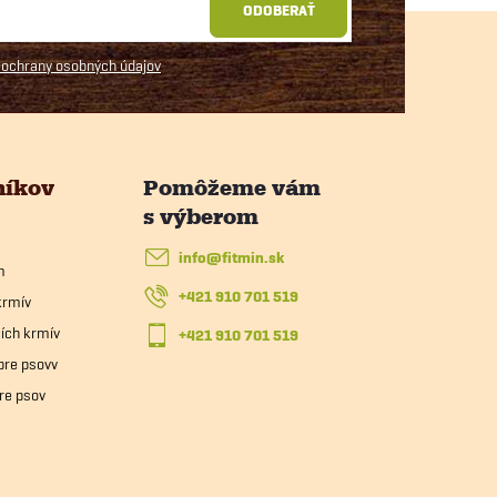
ODOBERAŤ
ochrany osobných údajov
níkov
info
@
fitmin.sk
m
+421 910 701 519
krmív
ích krmív
+421 910 701 519
pre psovv
re psov