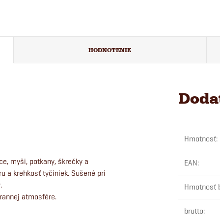
HODNOTENIE
Doda
Hmotnosť
:
e, myši, potkany, škrečky a
EAN
:
u a krehkosť tyčiniek. Sušené pri
.
Hmotnosť 
rannej atmosfére.
brutto
: