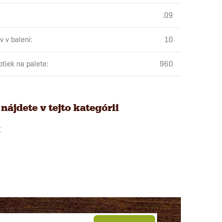
.09
v v balení
:
10
otiek na palete
:
960
nájdete v tejto kategórii
y