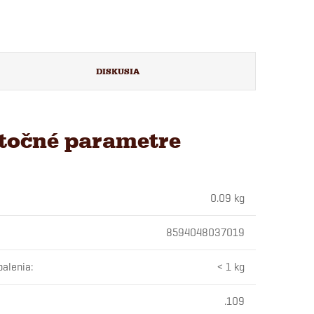
DISKUSIA
točné parametre
0.09 kg
8594048037019
balenia
:
< 1 kg
.109