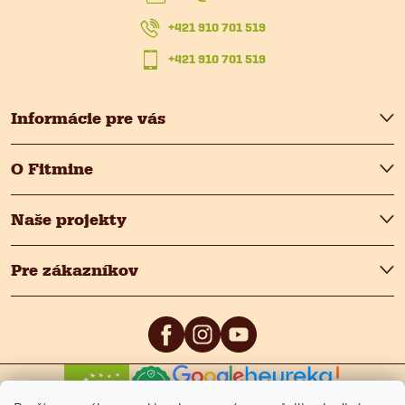
t
r
+421 910 701 519
i
+421 910 701 519
v
k
e
Informácie pre vás
y
O Fitmine
v
ý
Naše projekty
p
Pre zákazníkov
i
s
u
0
/5
4.9
/5