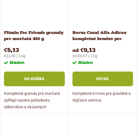
Fitmin For Friends granuly
Bocus Cusal Alfa Adicox
pre morčatá 450 g
kompletné krmivo pre
gravidné samice králikov
€5,13
€9,13
od
Jednotková
Jednotková
€11,40 / 1 kg
od €0,87 / 1 kg
cena:
cena:
Skladom
Skladom
DO KOŠÍKA
DETAIL
Kompletné granuly pre morčatá
Kompletné krmivo pre gravidné a
spĺňajú vysoké požiadavky
dojčiace samice.
odborníkov a skúsených
chovateľov. Kompletné krmivo
pre morčatá Fitmin For Friends je
založené na princípe müsli v...