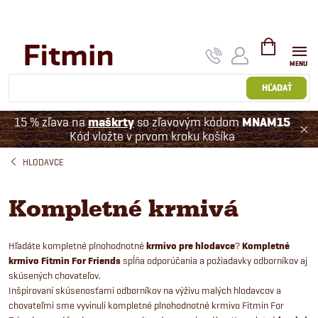
Prejsť
na
obsah
NÁKUPNÝ
KOŠÍK
HĽADAŤ
15 % zľava na
maškrty
so zľavovým kódom
MNAM15
Kód vložte v prvom kroku košíka
HLODAVCE
Kompletné krmivá
Hľadáte kompletné plnohodnotné
krmivo pre hlodavce
?
Kompletné
krmivo Fitmin For Friends
spĺňa odporúčania a požiadavky odborníkov aj
skúsených chovateľov.
Inšpirovaní skúsenosťami odborníkov na výživu malých hlodavcov a
chovateľmi sme vyvinuli kompletné plnohodnotné krmivo Fitmin For