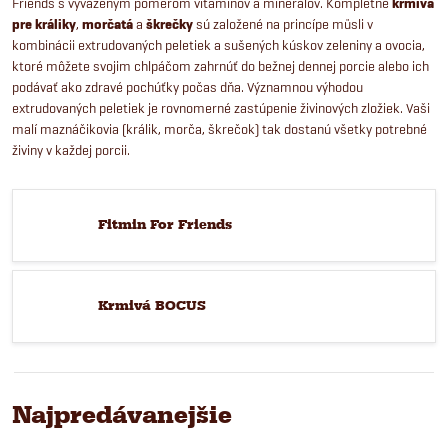
Friends s vyváženým pomerom vitamínov a minerálov. Kompletné
krmivá
pre králiky
,
morčatá
a
škrečky
sú založené na princípe müsli v
kombinácii extrudovaných peletiek a sušených kúskov zeleniny a ovocia,
ktoré môžete svojim chlpáčom zahrnúť do bežnej dennej porcie alebo ich
podávať ako zdravé pochúťky počas dňa. Významnou výhodou
extrudovaných peletiek je rovnomerné zastúpenie živinových zložiek. Vaši
malí maznáčikovia (králik, morča, škrečok) tak dostanú všetky potrebné
živiny v každej porcii.
Fitmin For Friends
Krmivá BOCUS
Najpredávanejšie