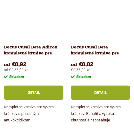
Bocus Cusal Beta Adicox
Bocus Cusal Beta
kompletné krmivo pre
kompletné krmivo pre
králiky
výkrm králikov
€8,92
€8,82
od
od
Jednotková
Jednotková
od €0,85 / 1 kg
€0,88 / 1 kg
cena:
cena:
Skladom
Skladom
DETAIL
DETAIL
Kompletné krmivo pre výkrm
Kompletné krmivo pre výkrm
králikov s prírodným
králikov. Benefity: vysoká
antikokcidikom.
chutnosť a neobsahuje
antikokcidiká.