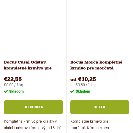
Bocus Cusal Odstav
Bocus Morča kompletné
kompletné krmivo pre
krmivo pre morčatá
králiky v odstave
€22,55
€10,25
od
Jednotková
Jednotková
€0,90 / 1 kg
od €0,89 / 1 kg
cena:
cena:
Skladom
Skladom
DO KOŠÍKA
DETAIL
Kompletné krmivo pre králiky v
Kompletné krmivo pre
období odstavu (pre prvých 15 dní
morčatá. Kŕmnu zmes