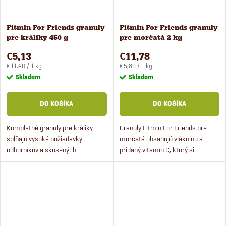
v
Fitmin For Friends granuly
Fitmin For Friends granuly
pre králiky 450 g
pre morčatá 2 kg
€5,13
€11,78
Jednotková
Jednotková
€11,40 / 1 kg
€5,89 / 1 kg
cena:
cena:
Skladom
Skladom
DO KOŠÍKA
DO KOŠÍKA
Kompletné granuly pre králiky
Granuly Fitmin For Friends pre
spĺňajú vysoké požiadavky
morčatá obsahujú vlákninu a
odborníkov a skúsených
pridaný vitamín C, ktorý si
chovateľov. Krmivo je určené pre
morčatá nedokážu samy
dospelé králiky od veku cca 8
vytvoriť. Kompletné krmivo pre
mesiacov.
morčatá Fitmin For Friends...