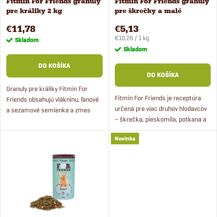
Fitmin For Friends granuly
Fitmin For Friends granuly
e
pre králiky 2 kg
pre škrečky a malé
p
hlodavce 500 g
p
€11,78
€5,13
Jednotková
r
€10,26 / 1 kg
Skladom
cena:
Skladom
r
o
DO KOŠÍKA
DO KOŠÍKA
o
d
Granuly pre králiky Fitmin For
Fitmin For Friends je receptúra
Friends obsahujú vlákninu, ľanové
d
určená pre viac druhov hlodavcov
a sezamové semienka a zmes
u
– škrečka, pieskomila, potkana a
bylín na podporu imunity. Krmivo
u
myš. Obsahuje kúsky sušeného
je určené pre dospelé králiky od
k
Novinka
ovocia, ktoré sú skvelou
veku cca 8 mesiacov.
k
pochúťkou pre drobných...
t
t
o
o
v