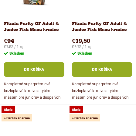
v
v
Fitmin Purity GF Adult &
Fitmin Purity GF Adult &
Junior Fish Menu krmivo
Junior Fish Menu krmivo
pre psov 12 kg
pre psov 2 kg
€94
€19,50
Jednotková
Jednotková
€7,83 / 1 kg
€9,75 / 1 kg
cena:
cena:
Skladom
Skladom
DO KOŠÍKA
DO KOŠÍKA
Kompletné superprémiové
Kompletné superprémiové
bezlepkové krmivo s rybím
bezlepkové krmivo s rybím
mäsom pre juniorov a dospelých
mäsom pre juniorov a dospelých
psov stredných a veľkých
psov stredných a veľkých plemien.
Akcia
Akcia
plemien.
+ Darček zdarma
+ Darček zdarma