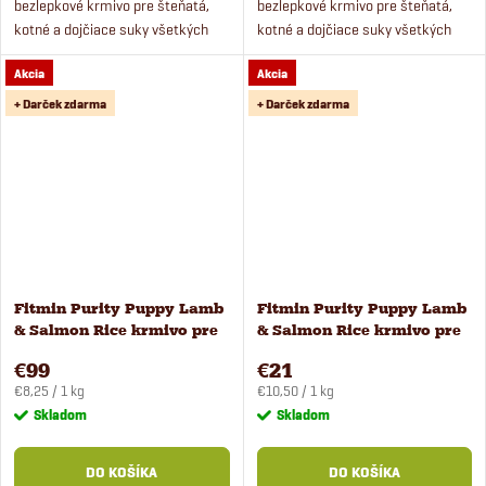
bezlepkové krmivo pre šteňatá,
bezlepkové krmivo pre šteňatá,
kotné a dojčiace suky všetkých
kotné a dojčiace suky všetkých
plemien.
plemien.
Akcia
Akcia
+ Darček zdarma
+ Darček zdarma
Fitmin Purity Puppy Lamb
Fitmin Purity Puppy Lamb
& Salmon Rice krmivo pre
& Salmon Rice krmivo pre
šteňatá 12 kg
šteňatá 2 kg
€99
€21
Jednotková
Jednotková
€8,25 / 1 kg
€10,50 / 1 kg
cena:
cena:
Skladom
Skladom
DO KOŠÍKA
DO KOŠÍKA