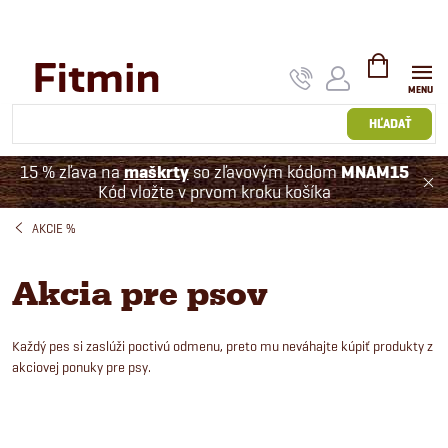
Prejsť
na
obsah
NÁKUPNÝ
KOŠÍK
HĽADAŤ
15 % zľava na
maškrty
so zľavovým kódom
MNAM15
Kód vložte v prvom kroku košíka
AKCIE %
Akcia pre psov
Každý pes si zaslúži poctivú odmenu, preto mu neváhajte kúpiť produkty z
akciovej ponuky pre psy.