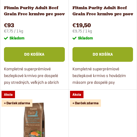
s
Fitmin Purity Adult Beef
Fitmin Purity Adult Beef
e
Grain Free krmivo pre psov
Grain Free krmivo pre psov
p
12 kg
2 kg
p
€93
€19,50
Jednotková
Jednotková
r
€7,75 / 1 kg
€9,75 / 1 kg
cena:
cena:
Skladom
Skladom
r
o
DO KOŠÍKA
DO KOŠÍKA
o
d
Kompletné superprémiové
Kompletné superprémiové
d
bezlepkové krmivo pre dospelé
bezlepkové krmivo s hovädzím
u
psy stredných, veľkých a obrích
mäsom pre dospelé psy
u
plemien s s hovädzím mäsom.
stredných, veľkých a obrích
k
Akcia
Akcia
plemien.
k
+ Darček zdarma
+ Darček zdarma
t
t
o
o