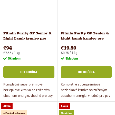
Fitmin Purity GF Senior &
Fitmin Purity GF Senior &
Light Lamb krmivo pre
Light Lamb krmivo pre
psov 12 kg
psov 2 kg
€94
€19,50
Jednotková
Jednotková
€7,83 / 1 kg
€9,75 / 1 kg
cena:
cena:
Skladom
Skladom
DO KOŠÍKA
DO KOŠÍKA
Kompletné superprémiové
Kompletné superprémiové
bezlepkové krmivo so zníženým
bezlepkové krmivo so zníženým
obsahom energie, vhodné pre psy
obsahom energie, vhodné pre psy
s nadváhou a seniorov.
s nadváhou a seniorov.
Akcia
Akcia
+ Darček zdarma
Novinka