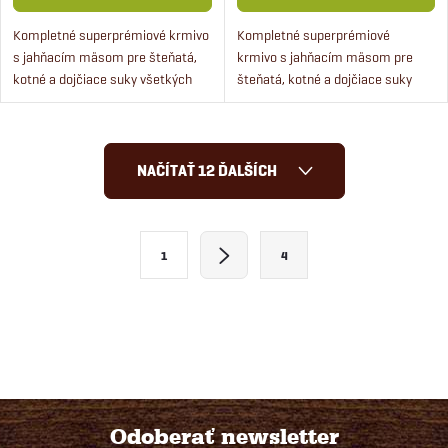
Kompletné superprémiové krmivo
Kompletné superprémiové
s jahňacím mäsom pre šteňatá,
krmivo s jahňacím mäsom pre
kotné a dojčiace suky všetkých
šteňatá, kotné a dojčiace suky
plemien.
všetkých plemien.
O
NAČÍTAŤ 12 ĎALŠÍCH
v
l
S
1
4
t
á
r
d
á
a
n
k
c
o
i
Odoberať newsletter
v