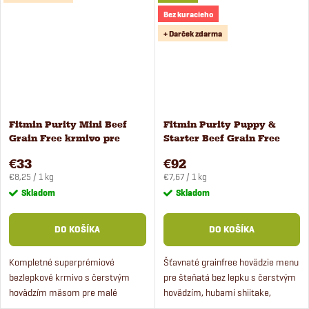
Bez kuracieho
+ Darček zdarma
Fitmin Purity Mini Beef
Fitmin Purity Puppy &
Grain Free krmivo pre
Starter Beef Grain Free
malé psy 4 kg
krmivo pre šteňatá 12 kg
€33
€92
Jednotková
Jednotková
€8,25 / 1 kg
€7,67 / 1 kg
cena:
cena:
Skladom
Skladom
DO KOŠÍKA
DO KOŠÍKA
Kompletné superprémiové
Šťavnaté grainfree hovädzie menu
bezlepkové krmivo s čerstvým
pre šteňatá bez lepku s čerstvým
hovädzím mäsom pre malé
hovädzím, hubami shiitake,
plemená.
tekvicovým pyré, brusnicami,