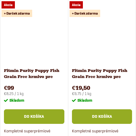
Akcia
Akcia
farmárskymi zemiakmi a zeleným
hráškom.
+ Darček zdarma
+ Darček zdarma
Fitmin Purity Puppy Fish
Fitmin Purity Puppy Fish
Grain Free krmivo pre
Grain Free krmivo pre
šteňatá 12 kg
šteňatá 2 kg
€99
€19,50
Jednotková
Jednotková
€8,25 / 1 kg
€9,75 / 1 kg
cena:
cena:
Skladom
Skladom
DO KOŠÍKA
DO KOŠÍKA
Kompletné superprémiové
Kompletné superprémiové