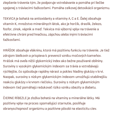
zlepšenie trávenia tým, že podporuje vstrebávanie a pomáha pri liečbe
spojenej s tráviacimi ťažkosťami. Pomáha celkovej detoxikácii organizmu.
TEKVICA je bohatá na antioxidanty a vitamíny A, C a E. Ďalej obsahuje
vitamín K, množstvo minerálnych látok, ako je horčík, draslík, železo,
fosfor, zinok, vápnik a meď. Tekvica má výborný vplyv na trávenie a
efektívne chráni pred hnačkou, zápchou alebo inými tráviacimi
ťažkosťami.
HRÁŠOK obsahuje vlákninu, ktorá má pozitívnu funkciu na trávenie. Je tiež
zdrojom bielkovín a prispieva k prevencii vzniku močových kameňov.
Hrášok má oveľa nižší glykemický index ako bežne používané obilniny.
Suroviny s vysokým glykemickým indexom sa trávia a vstrebávajú
rýchlejšie, čo spôsobuje rapídny nárast a pokles hladiny glukózy v krvi.
Naopak, suroviny s nízkym glykemickým indexom umožňujú stabilnejšiu
reakciu glukózy v krvnom riečisku. Suroviny s nízkym glykemickým
indexom tiež pomáhajú redukovať riziko vzniku obezity a diabetu.
ČIERNE RÍBEZLE je zložka bohatá na vitamíny a minerálne látky. Má
pozitívny vplyv na proces spomaľujúci starnutie, posilňuje
obranyschopnosť organizmu a pozitívne pôsobí na elasticitu ciev.