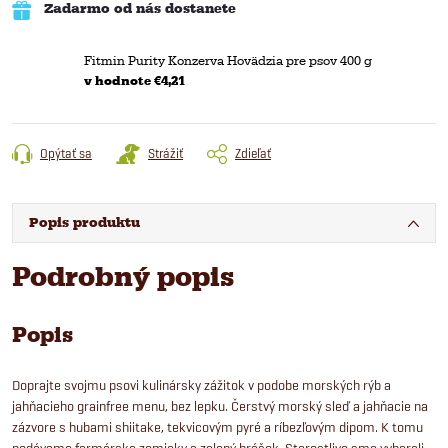
Zadarmo od nás dostanete
Fitmin Purity Konzerva Hovädzia pre psov 400 g
v hodnote €4,21
Opýtať sa
Strážiť
Zdieľať
Popis produktu
Podrobný popis
Popis
Doprajte svojmu psovi kulinársky zážitok v podobe morských rýb a
jahňacieho grainfree menu, bez lepku. Čerstvý morský sleď a jahňacie na
zázvore s hubami shiitake, tekvicovým pyré a ríbezľovým dipom. K tomu
podávame farmárske zemiaky a zelený hrášok. Starostlivo sme vyberali