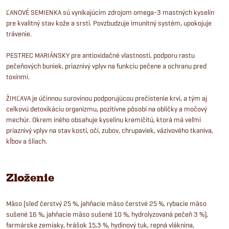
ĽANOVÉ SEMIENKA sú vynikajúcim zdrojom omega-3 mastných kyselín
pre kvalitný stav kože a srsti. Povzbudzuje imunitný systém, upokojuje
trávenie.
PESTREC MARIÁNSKY pre antioxidačné vlastnosti, podporu rastu
pečeňových buniek, priaznivý vplyv na funkciu pečene a ochranu pred
toxínmi.
ŽIHĽAVA je účinnou surovinou podporujúcou prečistenie krvi, a tým aj
celkovú detoxikáciu organizmu, pozitívne pôsobí na obličky a močový
mechúr. Okrem iného obsahuje kyselinu kremičitú, ktorá má veľmi
priaznivý vplyv na stav kostí, očí, zubov, chrupaviek, väzivového tkaniva,
kĺbov a šliach.
Zloženie
Mäso (sleď čerstvý 25 %, jahňacie mäso čerstvé 25 %, rybacie mäso
sušené 16 %, jahňacie mäso sušené 10 %, hydrolyzovaná pečeň 3 %),
farmárske zemiaky, hrášok 15,3 %, hydinový tuk, repná vláknina,