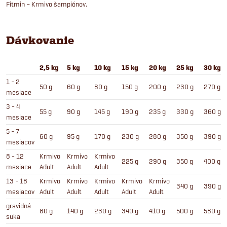
Fitmin – Krmivo šampiónov.
Dávkovanie
2,5 kg
5 kg
10 kg
15 kg
20 kg
25 kg
30 kg
1 - 2
50 g
60 g
80 g
150 g
200 g
230 g
270 g
mesiace
3 - 4
55 g
90 g
145 g
190 g
235 g
330 g
360 g
mesiace
5 - 7
60 g
95 g
170 g
230 g
280 g
350 g
390 g
mesiacov
8 - 12
Krmivo
Krmivo
Krmivo
225 g
290 g
350 g
400 g
mesiace
Adult
Adult
Adult
13 - 18
Krmivo
Krmivo
Krmivo
Krmivo
Krmivo
340 g
390 g
mesiacov
Adult
Adult
Adult
Adult
Adult
gravidná
80 g
140 g
230 g
340 g
410 g
500 g
580 g
suka