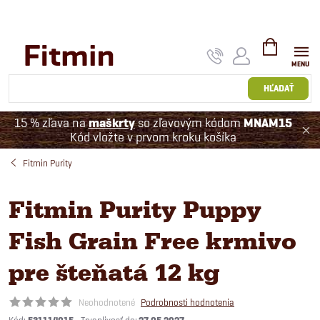
Prejsť
na
obsah
NÁKUPNÝ
KOŠÍK
HĽADAŤ
15 % zľava na
maškrty
so zľavovým kódom
MNAM15
Kód vložte v prvom kroku košíka
Fitmin Purity
Fitmin Purity Puppy
Fish Grain Free krmivo
pre šteňatá 12 kg
Neohodnotené
Podrobnosti hodnotenia
Kód: