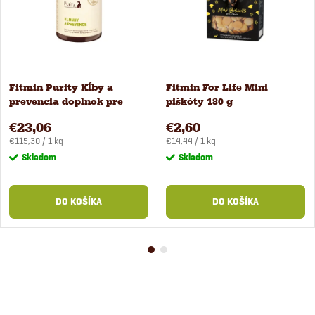
Fitmin Purity Kĺby a
Fitmin For Life Mini
prevencia doplnok pre
piškóty 180 g
psov 200 g
€23,06
€2,60
Jednotková
Jednotková
€115,30 / 1 kg
€14,44 / 1 kg
cena:
cena:
Skladom
Skladom
DO KOŠÍKA
DO KOŠÍKA