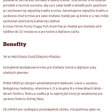
prírodné a čerstvé suroviny, aby sa k sebe hodili a lahodili psím jazýčkom
pri zachovaní tej najvyššej kvality krmiva. Garantujeme najvyššiu kvalitu a
vycibrenú chuť krmiva pre vaše šteňatá. Každý pes aj šteňa si u nás môže
vychutnať výnimočný kulinársky zážitok.
Krmivo Fitmin Purity Puppy Fish Grain Fee je vhodné pre šteňatá od 6
týždňov do 12 mesiacov a pre kotné a dojčiace sučky.
Benefity
78 % PROTEÍNOV ŽIVOČÍŠNEHO PÔVODU
Kompletné bezlepkové krmivo pre šteňatá, kotné a dojčiace suky
všetkých plemien
RYBIE MÄSO je zdrojom plnohodnotných bielkovín, tukov s vysokou
biologickou hodnotou, vitamínov A, D a skupiny B a minerálnych látok –
okrem fosforu, fluóru a sodíka je to najmä jód, ktorý je nevyhnutný pre
správnu funkciu štítnej žľazy.
ZELENINA pre vynikajúce protizápalové účinky, má pozitívny vplyv na