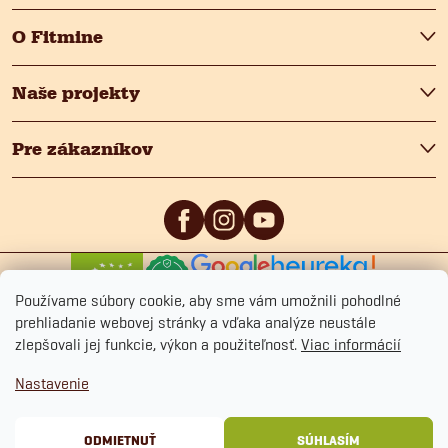
O Fitmine
Naše projekty
Pre zákazníkov
0
/5
4.9
/5
Používame súbory cookie, aby sme vám umožnili pohodlné
prehliadanie webovej stránky a vďaka analýze neustále
zlepšovali jej funkcie, výkon a použiteľnosť.
Viac informácií
Nastavenie
Copyright 2026
Fitmin.sk
. Všetky práva vyhradené.
Upraviť nastavenie cookies
Ochrana osobných údajov
Obchodné podmienky
Cookies
ODMIETNUŤ
SÚHLASÍM