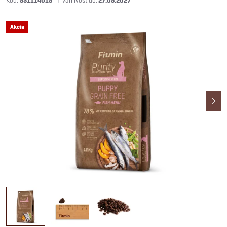
531114015
27.05.2027
Akcia