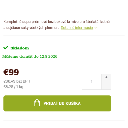
Kompletné superprémiové bezlepkové krmivo pre šteňatá, kotné
a dojčiace suky všetkých plemien.
Detailné informácie
Skladom
12.8.2026
€99
€80,49 bez DPH
Jednotková
€8,25 / 1 kg
cena:
PRIDAŤ DO KOŠÍKA