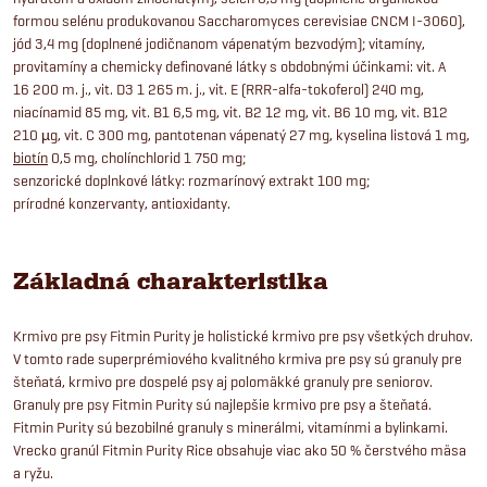
formou selénu produkovanou Saccharomyces cerevisiae CNCM I-3060),
jód 3,4 mg (doplnené jodičnanom vápenatým bezvodým); vitamíny,
provitamíny a chemicky definované látky s obdobnými účinkami: vit. A
16 200 m. j., vit. D3 1 265 m. j., vit. E (RRR-alfa-tokoferol) 240 mg,
niacínamid 85 mg, vit. B1 6,5 mg, vit. B2 12 mg, vit. B6 10 mg, vit. B12
210 µg, vit. C 300 mg, pantotenan vápenatý 27 mg, kyselina listová 1 mg,
biotín
0,5 mg, cholínchlorid 1 750 mg;
senzorické doplnkové látky: rozmarínový extrakt 100 mg;
prírodné konzervanty, antioxidanty.
Základná charakteristika
Krmivo pre psy Fitmin Purity je holistické krmivo pre psy všetkých druhov.
V tomto rade superprémiového kvalitného krmiva pre psy sú granuly pre
šteňatá, krmivo pre dospelé psy aj polomäkké granuly pre seniorov.
Granuly pre psy Fitmin Purity sú najlepšie krmivo pre psy a šteňatá.
Fitmin Purity sú bezobilné granuly s minerálmi, vitamínmi a bylinkami.
Vrecko granúl Fitmin Purity Rice obsahuje viac ako 50 % čerstvého mäsa
a ryžu.