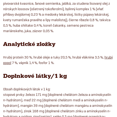
pivovarské kvasnice, ľanové semienka, jablká, za studena lisovaný olej z
nórskych lososov (ošetrený tokoferolmi), bylinný komplex 1 % (vňať
pŕhľavy dvojdomej 0,23 % a medovky lekárskej, lístky púpavy lekárskej,
kvety rumančeka pravého a lipy malolistej), čierne ríbezle 0,8 %, tekvica
0,5 %, huba shiitake 0,4 %, koreň čakanky, semeno pestreca
mariánskeho, juka, zázvor 0,05 %.
Analytické zložky
Hrubý proteín 30 %, hrubé oleje a tuky 20,5 %, hrubá vláknina 3,5 %,
hrubý
popol
7 %, vápnik 1,4 %, fosfor 1 %.
Doplnkové látky/1 kg
Obsah doplnkových látok v 1 kg:
stopové prvky: železo 171 mg (doplnené chelátom železa a aminokyselín
n-hydrátom), meď 22 mg (doplnené chelátom medi a aminokyselín n-
hydrátom), mangán 39 mg (doplnené chelátom mangánu a aminokyselín
n-hydrátom), zinok 168 mg (doplnené chelátom zinku a aminokyselín n-
hydrátom a oxidom zinočnatým), selén 0,5 mg (doplnené organickou