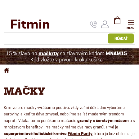
Prejsť
na
obsah
NÁKUPNÝ
KOŠÍK
HĽADAŤ
15 % zľava na
maškrty
so zľavovým kódom
MNAM15
Kód vložte v prvom kroku košíka
Domov
MAČKY
Krmivo pre mačky vyrábame poctivo, vždy veľmi dôkladne vyberáme
suroviny, a keď to dáva zmysel, nebojíme sa ísť moderným trendom
naproti. Vďaka tomu ponúkame mačacie
granuly s čerstvým mäsom
a s
množstvom benefitov. Pre mačky máme dva rady granúl. Prvé je
superprémiové holistické krmivo
Fitmin Purity
, ktoré je bez obilnín a je