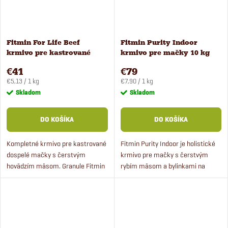
Fitmin For Life Beef
Fitmin Purity Indoor
krmivo pre kastrované
krmivo pre mačky 10 kg
mačky 8 kg
€41
€79
Jednotková
Jednotková
€5,13 / 1 kg
€7,90 / 1 kg
cena:
cena:
Skladom
Skladom
DO KOŠÍKA
DO KOŠÍKA
Kompletné krmivo pre kastrované
Fitmin Purity Indoor je holistické
dospelé mačky s čerstvým
krmivo pre mačky s čerstvým
hovädzím mäsom. Granule Fitmin
rybím mäsom a bylinkami na
for Life zaručujú vysokú chutnosť.
podporu vitality
organizmu. Krmivo je svojím
unikátnym zložením ideálne pre
domáce...