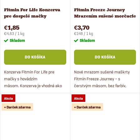
Fitmin For Life Konzerva
Fitmin Freeze Journey
pre dospelé mačky
Mrazením sušené morčacie
hovädzie 400 g
pre psov a mačky 25 g
€1,85
€3,70
Jednotková
Jednotková
€4,63 / 1 kg
€148 / 1 kg
cena:
cena:
Skladom
Skladom
DO KOŠÍKA
DO KOŠÍKA
Konzerva Fitmin For Life pre
Nové mrazom sušené maškrty
mačky s hovädzím
Fitmin Freeze Journey – s
mäsom. Konzerva je vhodná ako
čerstvým mäsom, bez farbív,
spestrenie stravy ku granulám.
konzervantov a 100 %
Akcia
Akcia
prírodné. Šťavnaté, voňavé plátky
zo 100 % morčacích pŕs – to sú...
+ Darček zdarma
+ Darček zdarma