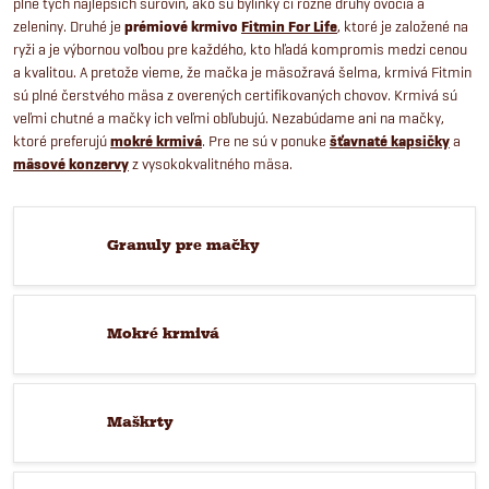
plné tých najlepších surovín, ako sú bylinky či rôzne druhy ovocia a
zeleniny. Druhé je
prémiové krmivo
Fitmin For Life
, ktoré je založené na
ryži a je výbornou voľbou pre každého, kto hľadá kompromis medzi cenou
a kvalitou. A pretože vieme, že mačka je mäsožravá šelma, krmivá Fitmin
sú plné čerstvého mäsa z overených certifikovaných chovov. Krmivá sú
veľmi chutné a mačky ich veľmi obľubujú. Nezabúdame ani na mačky,
ktoré preferujú
mokré krmivá
. Pre ne sú v ponuke
šťavnaté kapsičky
a
mäsové konzervy
z vysokokvalitného mäsa.
Granuly pre mačky
Mokré krmivá
Maškrty