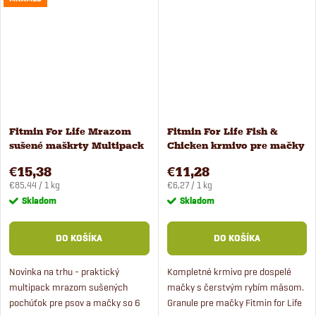
Fitmin For Life Mrazom
Fitmin For Life Fish &
sušené maškrty Multipack
Chicken krmivo pre mačky
6 príchutí
1,8 kg
€15,38
€11,28
Jednotková
Jednotková
€85,44 / 1 kg
€6,27 / 1 kg
cena:
cena:
Skladom
Skladom
DO KOŠÍKA
DO KOŠÍKA
Novinka na trhu - praktický
Kompletné krmivo pre dospelé
multipack mrazom sušených
mačky s čerstvým rybím mäsom.
pochúťok pre psov a mačky so 6
Granule pre mačky Fitmin for Life