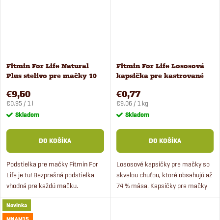
Fitmin For Life Natural
Fitmin For Life Lososová
Plus stelivo pre mačky 10
kapsička pre kastrované
l/8,6 kg
mačky 85 g
€9,50
€0,77
Jednotková
Jednotková
€0,95 / 1 l
€9,06 / 1 kg
cena:
cena:
Skladom
Skladom
DO KOŠÍKA
DO KOŠÍKA
Podstielka pre mačky Fitmin For
Lososové kapsičky pre mačky so
Life je tu! Bezprašná podstielka
skvelou chuťou, ktoré obsahujú až
vhodná pre každú mačku.
74 % mäsa. Kapsičky pre mačky
Vysokokvalitná bentonitová
sú doplnené taurínom pre dobrý
Novinka
hrudkujúca podstielka pohlcujúca
zrak.
nepríjemné pachy.
MNAM15