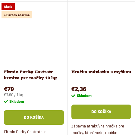
rôznymi príchuťami. Pochúťka je
zaručujú vysokú chutnosť.
Akcia
100% prírodná, bez použitia
konzervantov, glycerínu,...
+ Darček zdarma
Fitmin Purity Castrate
Hračka máviatko s myškou
krmivo pre mačky 10 kg
€79
€2,36
Jednotková
€7,90 / 1 kg
Skladom
cena:
Skladom
DO KOŠÍKA
DO KOŠÍKA
Zábavná atraktívna hračka pre
Fitmin Purity Castrate je
mačky, ktorá vašej mačke