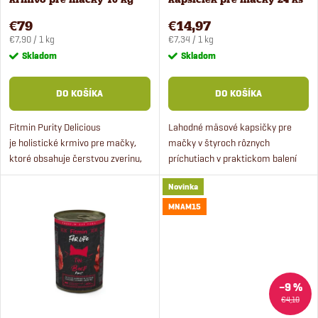
p
x 85 g
p
€79
€14,97
Jednotková
Jednotková
r
€7,90 / 1 kg
€7,34 / 1 kg
cena:
cena:
Skladom
Skladom
r
o
DO KOŠÍKA
DO KOŠÍKA
o
d
Fitmin Purity Delicious
Lahodné mäsové kapsičky pre
d
je holistické krmivo pre mačky,
mačky v štyroch rôznych
u
ktoré obsahuje čerstvou zverinu,
príchutiach v praktickom balení
u
bylinky na podporu vitality
multipacku. Kapsičky pre mačky
k
Novinka
organizmu a je bezlepkové a
sú doplnené taurínom pre dobrý
k
neobsahuje obilniny.
zrak.
MNAM15
t
t
o
o
–9 %
v
€4,10
v