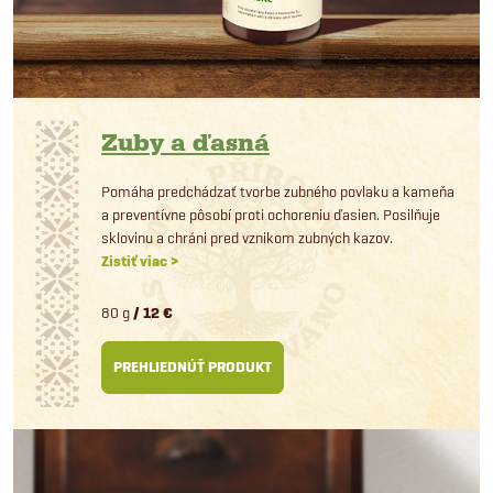
Zuby a ďasná
Pomáha predchádzať tvorbe zubného povlaku a kameňa
a preventívne pôsobí proti ochoreniu ďasien. Posilňuje
sklovinu a chráni pred vznikom zubných kazov.
Zistiť viac >
80 g
/ 12 €
PREHLIEDNÚŤ PRODUKT