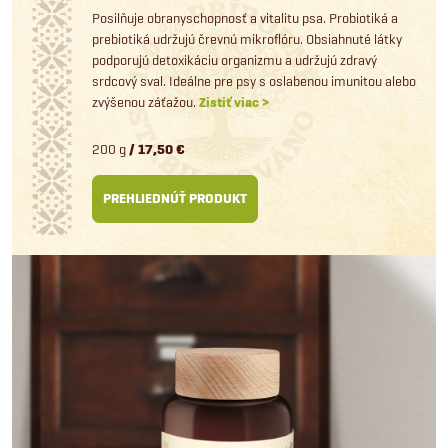
Posilňuje obranyschopnosť a vitalitu psa. Probiotiká a
prebiotiká udržujú črevnú mikroflóru. Obsiahnuté látky
podporujú detoxikáciu organizmu a udržujú zdravý
srdcový sval. Ideálne pre psy s oslabenou imunitou alebo
zvýšenou záťažou.
Zistiť viac >
200 g
/ 17,50 €
PREHLIEDNÚŤ PRODUKT