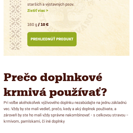
starších a výstavných psov.
Zistiť viac >
160 g
/ 10 €
PREHLIEDNÚŤ PRODUKT
Prečo doplnkové
krmivá používať?
Pri voľbe akéhokoľvek výživového doplnku nezabúdajte na jednu základnú
vec. Vždy by ste mali vedieť, prečo, kedy a aký doplnok používate, a
zároveň by ste ho mali vždy správne nakombinovať - s celkovou stravou –
krmivom, pamlskami, či iné doplnky