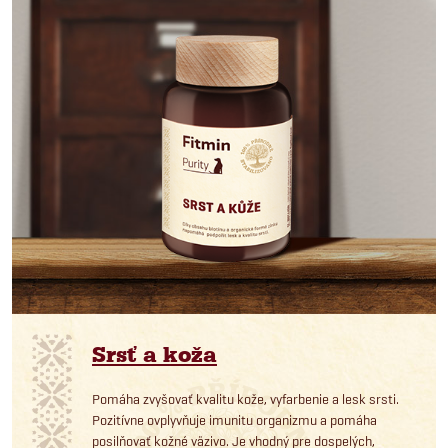
Srsť a koža
Pomáha zvyšovať kvalitu kože, vyfarbenie a lesk srsti.
Pozitívne ovplyvňuje imunitu organizmu a pomáha
posilňovať kožné väzivo. Je vhodný pre dospelých,