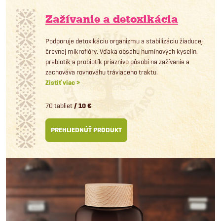
Zažívanie a detoxikácia
Podporuje detoxikáciu organizmu a stabilizáciu žiaducej
črevnej mikroflóry. Vďaka obsahu humínových kyselín,
prebiotík a probiotík priaznivo pôsobí na zažívanie a
zachováva rovnováhu tráviaceho traktu.
Zistiť viac >
70 tabliet
/ 10 €
PREHLIEDNÚŤ PRODUKT