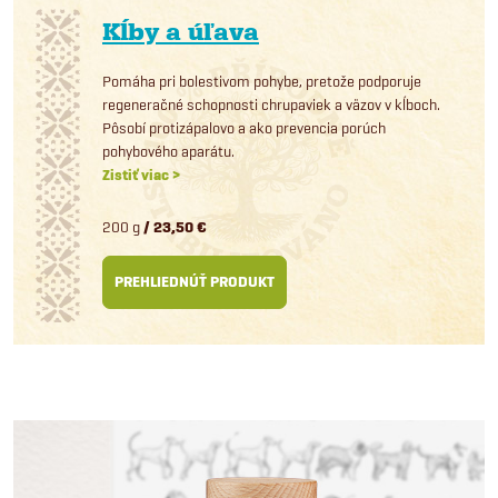
Kĺby a úľava
Pomáha pri bolestivom pohybe, pretože podporuje
regeneračné schopnosti chrupaviek a väzov v kĺboch.
Pôsobí protizápalovo a ako prevencia porúch
pohybového aparátu.
Zistiť viac >
200 g
/ 23,50 €
PREHLIEDNÚŤ PRODUKT