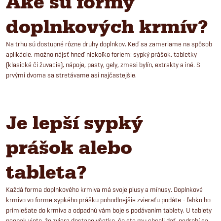
Aké sú formy
doplnkových krmív?
Na trhu sú dostupné rôzne druhy doplnkov. Keď sa zameriame na spôsob
aplikácie, možno nájsť hneď niekoľko foriem: sypký prášok, tabletky
(klasické či žuvacie), nápoje, pasty, gely, zmesi bylín, extrakty a iné. S
prvými dvoma sa stretávame asi najčastejšie.
Je lepší sypký
prášok alebo
tableta?
Každá forma doplnkového krmiva má svoje plusy a mínusy. Doplnkové
krmivo vo forme sypkého prášku pohodlnejšie zvieraťu podáte - ľahko ho
primiešate do krmiva a odpadnú vám boje s podávaním tablety. U tablety
naopak viete, že zviera dostane všetko, čo ste mu chceli dať, nedrobí sa.