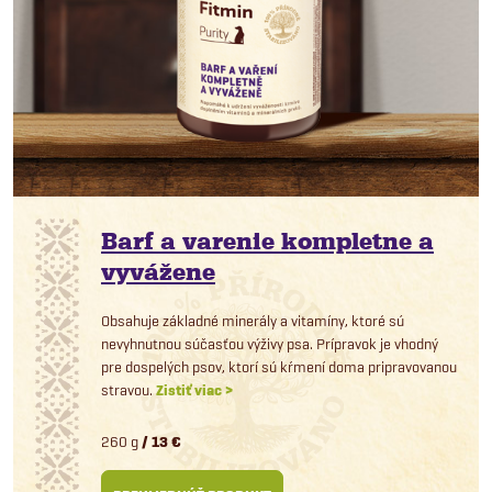
Barf a varenie kompletne a
vyvážene
Obsahuje základné minerály a vitamíny, ktoré sú
nevyhnutnou súčasťou výživy psa. Prípravok je vhodný
pre dospelých psov, ktorí sú kŕmení doma pripravovanou
stravou.
Zistiť viac >
260 g
/ 13 €