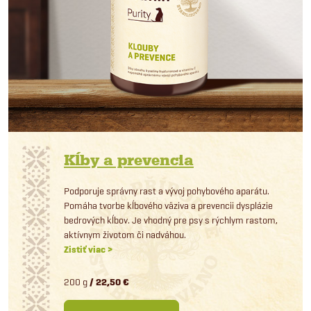
Kĺby a prevencia
Podporuje správny rast a vývoj pohybového aparátu.
Pomáha tvorbe kĺbového väziva a prevencii dysplázie
bedrových kĺbov. Je vhodný pre psy s rýchlym rastom,
aktívnym životom či nadváhou.
Zistiť viac >
200 g
/ 22,50 €