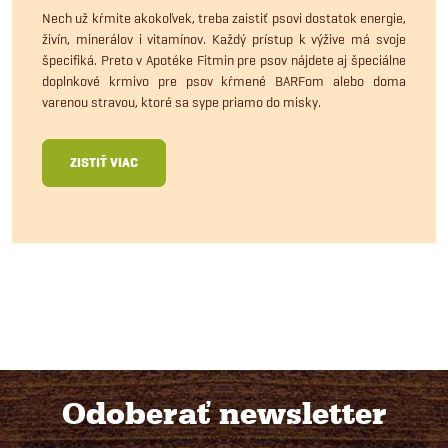
Nech už kŕmite akokoľvek, treba zaistiť psovi dostatok energie,
živín, minerálov i vitamínov. Každý prístup k výžive má svoje
špecifiká. Preto v Apotéke Fitmin pre psov nájdete aj špeciálne
doplnkové krmivo pre psov kŕmené BARFom alebo doma
varenou stravou, ktoré sa sype priamo do misky.
ZISTIŤ VIAC
Odoberať newsletter