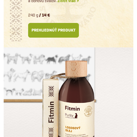
a obnovu svalov.
Zistiť viac >
240 g
/ 14 €
PREHLIEDNÚŤ PRODUKT