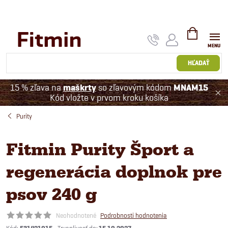
Prejsť
na
obsah
NÁKUPNÝ
KOŠÍK
HĽADAŤ
15 % zľava na
maškrty
so zľavovým kódom
MNAM15
Kód vložte v prvom kroku košíka
Purity
Fitmin Purity Šport a
regenerácia doplnok pre
psov 240 g
Neohodnotené
Podrobnosti hodnotenia
Kód: