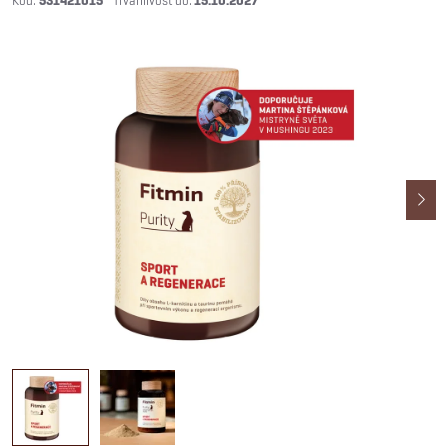
531421015
15.10.2027