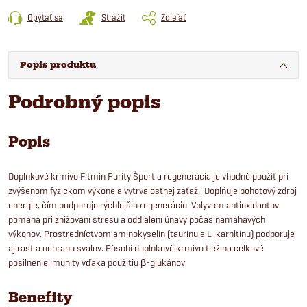
Opýtať sa
Strážiť
Zdieľať
Popis produktu
Podrobný popis
Popis
Doplnkové krmivo Fitmin Purity Šport a regenerácia je vhodné použiť pri
zvýšenom fyzickom výkone a vytrvalostnej záťaži. Doplňuje pohotový zdroj
energie, čím podporuje rýchlejšiu regeneráciu. Vplyvom antioxidantov
pomáha pri znižovaní stresu a oddialení únavy počas namáhavých
výkonov. Prostredníctvom aminokyselín (taurínu a L-karnitínu) podporuje
aj rast a ochranu svalov. Pôsobí doplnkové krmivo tiež na celkové
posilnenie imunity vďaka použitiu β-glukánov.
Benefity