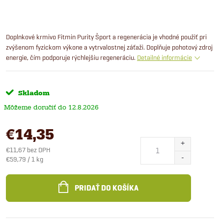
Doplnkové krmivo Fitmin Purity Šport a regenerácia je vhodné použiť pri
zvýšenom fyzickom výkone a vytrvalostnej záťaži. Doplňuje pohotový zdroj
energie, čím podporuje rýchlejšiu regeneráciu.
Detailné informácie
Skladom
12.8.2026
€14,35
€11,67 bez DPH
Jednotková
€59,79 / 1 kg
cena:
PRIDAŤ DO KOŠÍKA