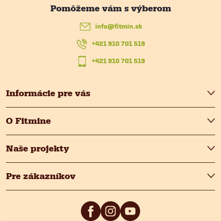
ä
info
@
fitmin.sk
t
+421 910 701 519
i
+421 910 701 519
e
Informácie pre vás
O Fitmine
Naše projekty
Pre zákazníkov