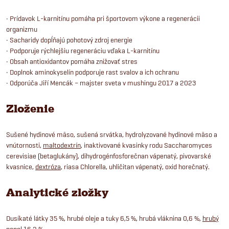
• Prídavok L-karnitínu pomáha pri športovom výkone a regenerácii
organizmu
• Sacharidy dopĺňajú pohotový zdroj energie
• Podporuje rýchlejšiu regeneráciu vďaka L-karnitínu
• Obsah antioxidantov pomáha znižovať stres
• Doplnok aminokyselín podporuje rast svalov a ich ochranu
• Odporúča Jiří Mencák – majster sveta v mushingu 2017 a 2023
Zloženie
Sušené hydinové mäso, sušená srvátka, hydrolyzované hydinové mäso a
vnútornosti,
maltodextrín
, inaktivované kvasinky rodu Saccharomyces
cerevisiae (betaglukány), dihydrogénfosforečnan vápenatý, pivovarské
kvasnice,
dextróza
, riasa Chlorella, uhličitan vápenatý, oxid horečnatý.
Analytické zložky
Dusíkaté látky 35 %, hrubé oleje a tuky 6,5 %, hrubá vláknina 0,6 %,
hrubý
popol
16,2 %.