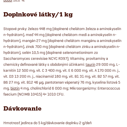
Doplnkové látky/1 kg
Stopové prvky: železo 448 mg (doplnené chelátom železa a aminokyselín
n-hydrátom), meď 44 mg (doplnené chelátom medi a aminokyselín n-
hydrátom), mangán 27 mg (doplnené chelátom mangánu a aminokyselín
n-hydrátom), zinok 700 mg (doplnené chelátom zinku a aminokyselín n-
hydrátom), selén 10,5 mg (doplnené selenometionínom zo
Saccharomyces cerevisiae NCYC R397); Vitamíny, provitamíny a
chemicky definované látky s obdobnými účinkami:
taurín
29 000 mg, L-
karnitín 12 500 mg, vit. C 3 400 mg, vit. E 6 000 mg, vit. A 170 000 m. j.,
vit. D3 13 200 m. j., niacínamid 180 mg, vit. B1 31 mg, vit. B2 57 mg, vit.
B6 27 mg, vit. B12 46 µg, pantotenan vápenatý 76 mg, kyselina listová 5
mg,
biotín
4 mg, cholínchlorid 6 000 mg; Mikroorganizmy: Enterococcus
faecium (NCIMB 10415) 4× 1010 CFU.
Dávkovanie
Hmotnosť jedinca do 5 kg/dávkovanie doplnku 2 g/deň