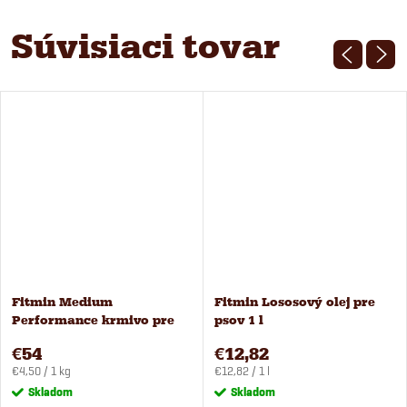
Súvisiaci tovar
Fitmin Medium
Fitmin Lososový olej pre
Performance krmivo pre
psov 1 l
psov 12 kg
€54
€12,82
Jednotková
Jednotková
€4,50 / 1 kg
€12,82 / 1 l
cena:
cena:
Skladom
Skladom