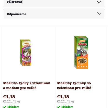
Filtrovať
R
Odporúčame
a
Najlacnejšie
V
Najdrahšie
d
ý
Najpredávanejšie
e
Abecedne
p
n
i
i
s
Maškrta tyčky s vitamínmi
Maškrty tyčinky so
e
a medom pre veľké
zeleninou pre veľké
p
hlodavce 2 ks Avicentra
hlodavce 2 ks Avicentra
p
€1,18
€1,18
Jednotková
Jednotková
r
€13,11 / 1 kg
€13,11 / 1 kg
cena:
cena:
Skladom
Skladom