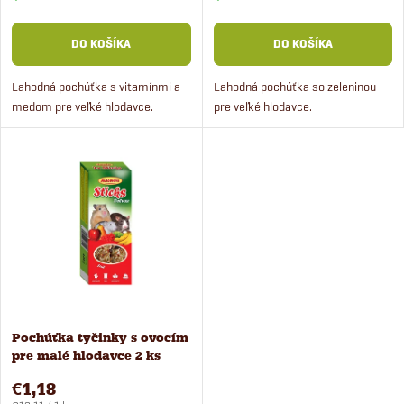
r
o
DO KOŠÍKA
DO KOŠÍKA
o
d
Lahodná pochúťka s vitamínmi a
Lahodná pochúťka so zeleninou
d
medom pre veľké hlodavce.
pre veľké hlodavce.
u
u
k
k
t
t
o
o
v
v
Pochúťka tyčinky s ovocím
pre malé hlodavce 2 ks
Avicentra
€1,18