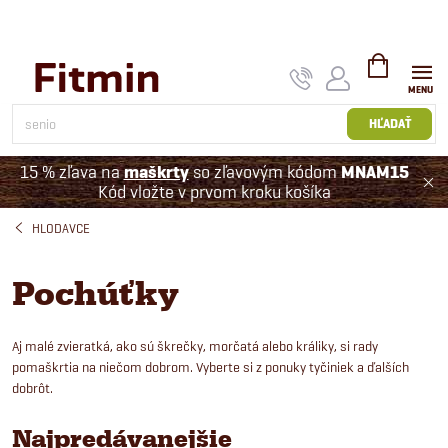
Prejsť
na
obsah
NÁKUPNÝ
KOŠÍK
HĽADAŤ
15 % zľava na
maškrty
so zľavovým kódom
MNAM15
Kód vložte v prvom kroku košíka
HLODAVCE
Pochúťky
Aj malé zvieratká, ako sú škrečky, morčatá alebo králiky, si rady
pomaškrtia na niečom dobrom. Vyberte si z ponuky tyčiniek a ďalších
dobrôt.
Najpredávanejšie