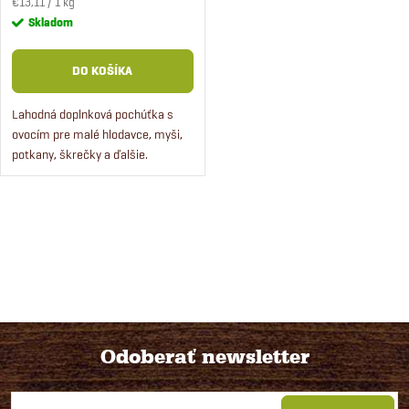
Jednotková
€13,11 / 1 kg
cena:
Skladom
DO KOŠÍKA
Lahodná doplnková pochúťka s
ovocím pre malé hlodavce, myši,
potkany, škrečky a ďalšie.
O
v
l
á
Odoberať newsletter
d
Z