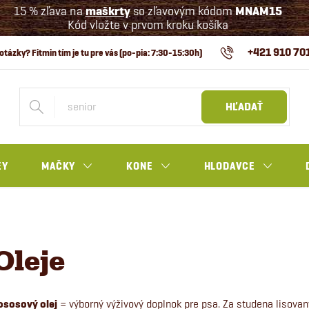
15 % zľava na
maškrty
so zľavovým kódom
MNAM15
Kód vložte v prvom kroku košíka
+421 910 70
HĽADAŤ
EY
MAČKY
KONE
HLODAVCE
Oleje
ososový olej
= výborný výživový doplnok pre psa. Za studena lisova