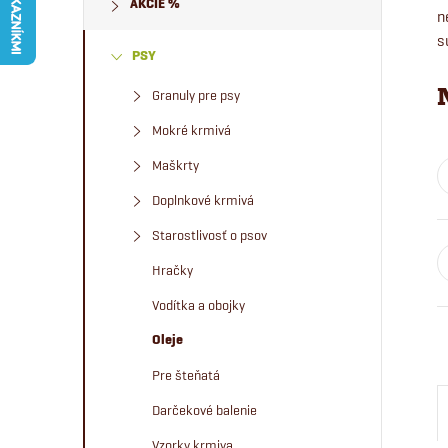
AKCIE %
č
n
s
PSY
n
Granuly pre psy
ý
Mokré krmivá
p
Maškrty
Doplnkové krmivá
a
Starostlivosť o psov
n
Hračky
Vodítka a obojky
e
Oleje
l
Pre šteňatá
Darčekové balenie
Vzorky krmiva