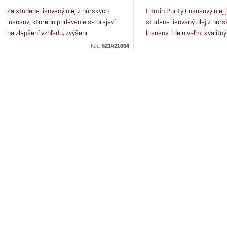
d
d
Za studena lisovaný olej z nórskych
Fitmin Purity Lososový olej 
lososov, ktorého podávanie sa prejaví
studena lisovaný olej z nór
u
na zlepšení vzhľadu, zvýšení
lososov. Ide o veľmi kvalitný
u
sústredenosti a výkonnosti psov.
esenciálnych omega-3 ma
Kód:
521421004
k
kyselín, nevyhnutných pre z
k
vývoj.
t
O
t
o
v
o
v
v
á
d
a
c