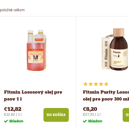
a
položiek celkom
d
V
e
ý
n
p
i
i
e
s
p
p
Fitmin Lososový olej pre
Fitmin Purity Loso
psov 1 l
olej pre psov 300 m
r
r
€12,82
€8,20
o
Jednotková
Jednotková
€12,82 / 1 l
€27,33 / 1 l
DO KOŠÍKA
D
o
cena:
cena:
Skladom
Skladom