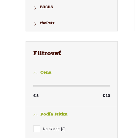
BOCUS
thePet+
Cena
l
€
8
€
13
Podľa štítku
Na sklade
2