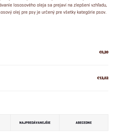
vanie lososového oleja sa prejaví na zlepšení vzhľadu,
sosový olej pre psy je určený pre všetky kategórie psov.
€8,20
€12,82
NAJPREDÁVANEJŠIE
ABECEDNE