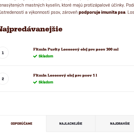
enasýtených mastných kyselín, ktoré majú protizápalové účinky. Podá
ústredenosti a výkonnosti psov, zároveň
podporuje imunita psa
. Lo
Najpredávanejšie
Fitmin Purity Lososový olej pre psov 300 ml
Skladom
Fitmin Lososový olej pre psov 1 l
Skladom
R
ODPORÚČAME
NAJLACNEJŠIE
NAJDRAHŠIE