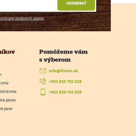
ODOBERAŤ
ochrany osobných údajov
níkov
info
@
fitmin.sk
m
+421 910 701 519
krmív
ích krmív
+421 910 701 519
pre psovv
re psov