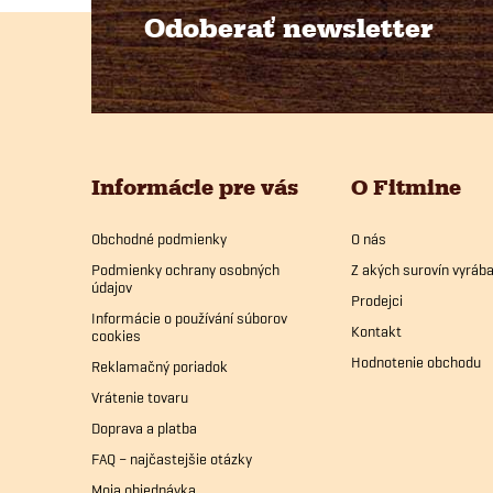
Odoberať newsletter
Z
á
p
Informácie pre vás
O Fitmine
ä
Obchodné podmienky
O nás
t
Podmienky ochrany osobných
Z akých surovín vyrá
údajov
i
Prodejci
Informácie o používání súborov
Kontakt
cookies
e
Hodnotenie obchodu
Reklamačný poriadok
Vrátenie tovaru
Doprava a platba
FAQ – najčastejšie otázky
Moja objednávka