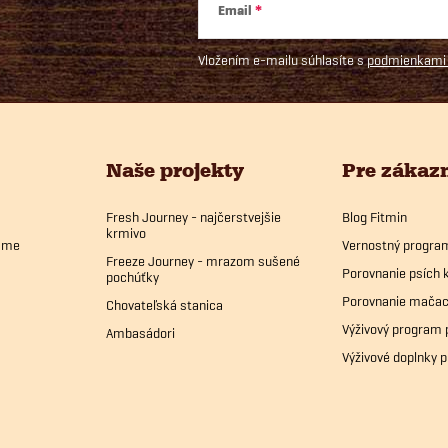
Email
u
Vložením e-mailu súhlasíte s
podmienkami 
Naše projekty
Pre zákaz
Fresh Journey - najčerstvejšie
Blog Fitmin
krmivo
bame
Vernostný progra
Freeze Journey - mrazom sušené
Porovnanie psích 
pochúťky
Porovnanie mačac
Chovateľská stanica
Výživový program 
Ambasádori
Výživové doplnky p