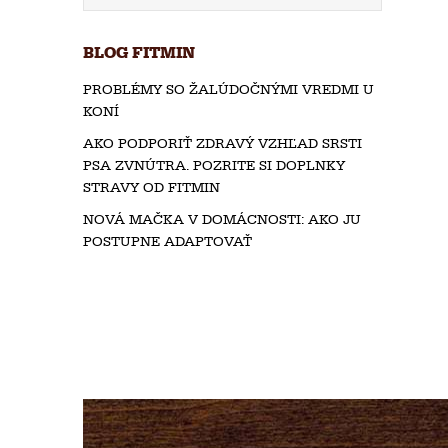
i
BLOG FITMIN
PROBLÉMY SO ŽALÚDOČNÝMI VREDMI U
KONÍ
AKO PODPORIŤ ZDRAVÝ VZHĽAD SRSTI
PSA ZVNÚTRA. POZRITE SI DOPLNKY
STRAVY OD FITMIN
NOVÁ MAČKA V DOMÁCNOSTI: AKO JU
POSTUPNE ADAPTOVAŤ
i