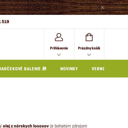
1 519
NÁKUPNÝ
Prihlásenie
Prázdny košík
KOŠÍK
DARČEKOVÉ BALENIE 🎁
NOVINKY
VERNOSTNÝ PRO
ný
olej z nórskych lososov
je bohatým zdrojom