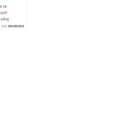
je za
skych
 zdroj
stných
Kód:
531421010
dravý rast a