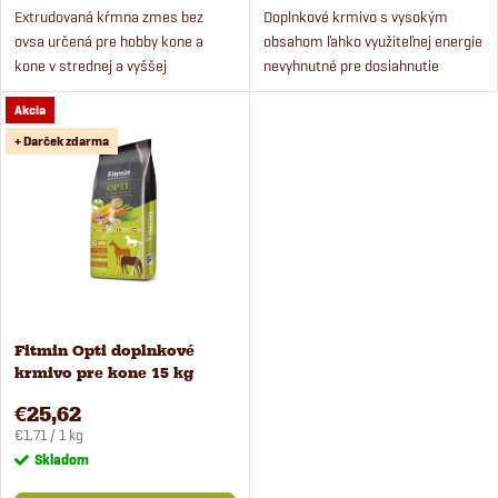
d
Extrudovaná kŕmna zmes bez
Doplnkové krmivo s vysokým
d
ovsa určená pre hobby kone a
obsahom ľahko využiteľnej energie
u
kone v strednej a vyššej
nevyhnutné pre dosiahnutie
u
tréningovej záťaži.
vysokého výkonu koní v období
k
Akcia
tréningu alebo inej pracovnej
k
záťaže.
+ Darček zdarma
t
t
o
o
v
v
Fitmin Opti doplnkové
krmivo pre kone 15 kg
€25,62
Jednotková
€1,71 / 1 kg
cena:
Skladom