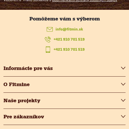
i
p
e
ä
p
info
@
fitmin.sk
t
r
+421 910 701 519
i
+421 910 701 519
v
k
e
Informácie pre vás
y
O Fitmine
v
ý
Naše projekty
p
Pre zákazníkov
i