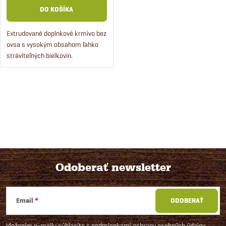
DO KOŠÍKA
Extrudované doplnkové krmivo bez
ovsa s vysokým obsahom ľahko
stráviteľných bielkovín.
O
v
l
á
Odoberať newsletter
d
Z
a
Email
ODOBERAŤ
á
c
Vložením e-mailu súhlasíte s
podmienkami ochrany osobných údajov