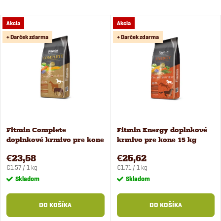
a
Najlacnejšie
V
Akcia
Akcia
Najdrahšie
d
+ Darček zdarma
+ Darček zdarma
ý
Najpredávanejšie
e
Abecedne
p
n
i
i
s
Fitmin Complete
Fitmin Energy doplnkové
e
doplnkové krmivo pre kone
krmivo pre kone 15 kg
p
15 kg
p
€23,58
€25,62
Jednotková
Jednotková
r
€1,57 / 1 kg
€1,71 / 1 kg
cena:
cena:
Skladom
Skladom
r
o
DO KOŠÍKA
DO KOŠÍKA
o