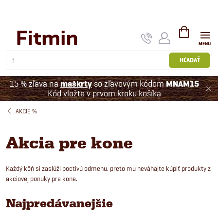
Prejsť
na
obsah
NÁKUPNÝ
KOŠÍK
HĽADAŤ
15 % zľava na
maškrty
so zľavovým kódom
MNAM15
Kód vložte v prvom kroku košíka
AKCIE %
Akcia pre kone
Každý kôň si zaslúži poctivú odmenu, preto mu neváhajte kúpiť produkty z
akciovej ponuky pre kone.
Najpredávanejšie