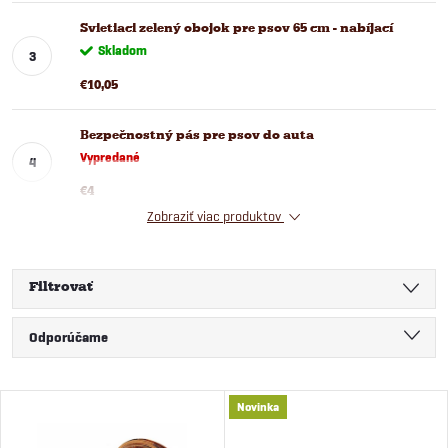
Svietiaci zelený obojok pre psov 65 cm - nabíjací
Skladom
€10,05
Bezpečnostný pás pre psov do auta
Vypredané
€4
Zobraziť viac produktov
Filtrovať
R
Odporúčame
a
Najlacnejšie
V
Novinka
Najdrahšie
d