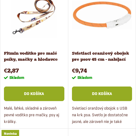
ý
Najpredávanejšie
e
Abecedne
p
n
i
i
s
Fitmin vodítko pre malé
Svietiaci oranžový obojok
e
psíky, mačky a hlodavce
pre psov 45 cm - nabíjací
p
200 cm
p
€2,87
€9,74
r
Skladom
Skladom
r
o
DO KOŠÍKA
DO KOŠÍKA
o
d
Malé, ľahké, skladné a zároveň
Svietiaci oranžový obojok s USB
pevné vodítko pre mačky, psy aj
na krk psa. Svetlo je dostatočne
d
králiky.
jasné, ale zároveň nie je také
u
intenzívne, aby mohlo psa
u
Novinka
obťažovať.