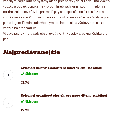
vhodným doplnkom na výstavy alebo prechádzky do prírody. Túto kvalitnú
vôdzku a obojok ponúkame v dvoch farebných variantoch – hnedom a
modro-zelenom. Vôdzka pre malé psy sa odporúča so šírkou 1,5 cm,
vôdzka so šírkou 2 cm sa odporúča pre stredné a veľké psy. Vôdzka pre
psa s logom Fitmin bude vhodným doplnkom aj na výstavy alebo ako
vôdzka na prechádzky.
Výbava psa by mala vždy obsahovať kvalitný obojok a pevnú vôdzku pre
psa.
Najpredávanejšie
Svietiaci zelený obojok pre psov 45 cm - nabíjací
Skladom
€9,74
Svietiaci oranžový obojok pre psov 45 cm - nabíjací
Skladom
€9,74