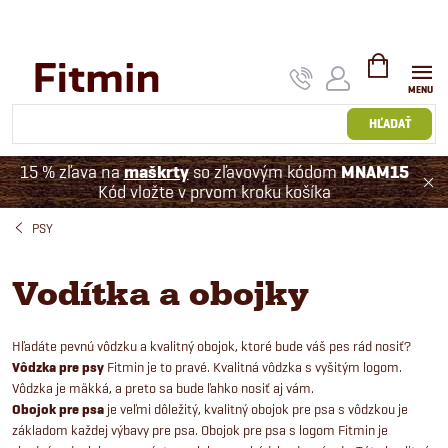
Prejsť
na
obsah
NÁKUPNÝ
KOŠÍK
HĽADAŤ
15 % zľava na
maškrty
so zľavovým kódom
MNAM15
Kód vložte v prvom kroku košíka
PSY
Vodítka a obojky
Hľadáte pevnú vôdzku a kvalitný obojok, ktoré bude váš pes rád nosiť?
Vôdzka pre psy
Fitmin je to pravé. Kvalitná vôdzka s vyšitým logom.
Vôdzka je mäkká, a preto sa bude ľahko nosiť aj vám.
Obojok pre psa
je veľmi dôležitý, kvalitný obojok pre psa s vôdzkou je
základom každej výbavy pre psa. Obojok pre psa s logom Fitmin je