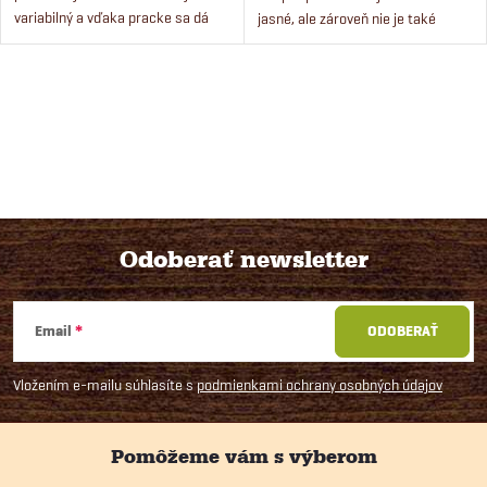
variabilný a vďaka pracke sa dá
jasné, ale zároveň nie je také
ľahko posúvať jeho dĺžka.
intenzívne, aby mohlo psa
obťažovať.
O
v
l
á
Odoberať newsletter
d
Z
a
Email
ODOBERAŤ
á
c
Vložením e-mailu súhlasíte s
podmienkami ochrany osobných údajov
i
p
e
ä