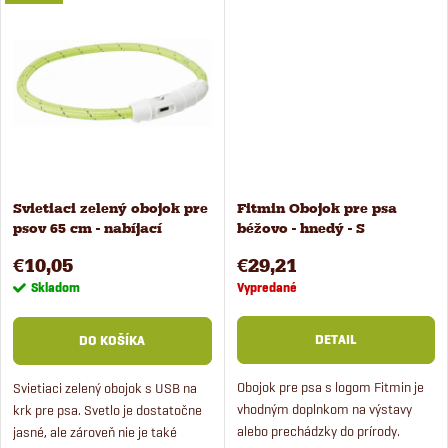
k
k
t
t
o
o
v
v
Svietiaci zelený obojok pre
Fitmin Obojok pre psa
psov 65 cm - nabíjací
béžovo - hnedý - S
€10,05
€29,21
Skladom
Vypredané
DETAIL
DO KOŠÍKA
Obojok pre psa s logom Fitmin je
Svietiaci zelený obojok s USB na
vhodným doplnkom na výstavy
krk pre psa. Svetlo je dostatočne
alebo prechádzky do prírody.
jasné, ale zároveň nie je také