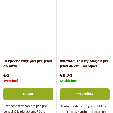
Obvod obojka: 25 – 35 cm.
intenzívne, aby mohlo psa
obťažovať.
Bezpečnostný pás pre psov
Svietiaci zelený obojok pre
do auta
psov 45 cm - nabíjací
€4
€9,74
Vypredané
Skladom
DETAIL
DO KOŠÍKA
Bezpečnostný pás pre psa pre
Svietiaci zelený obojok s USB na
pohodlnú jazdu autom. Pás je
krk pre psa. Svetlo je dostatočne