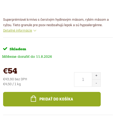
Superprémiové krmivo s čerstvým hydinovým mäsom, rybím mäsom a
ryžou. Tieto granule pre psov neobsahujú lepok a sú hypoalergénne.
Detailné informácie
Skladom
11.8.2026
€54
€43,90 bez DPH
Jednotková
€4,50 / 1 kg
cena:
PRIDAŤ DO KOŠÍKA