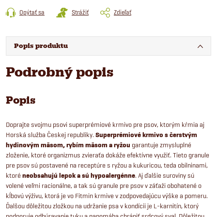
Opýtať sa
Strážiť
Zdieľať
Popis produktu
Podrobný popis
Popis
Doprajte svojmu psovi superprémiové krmivo pre psov, ktorým kŕmia aj
Horská služba Českej republiky.
Superprémiové krmivo s čerstvým
hydinovým mäsom, rybím mäsom a ryžou
garantuje zmysluplné
zloženie, ktoré organizmus zvieraťa dokáže efektívne využiť. Tieto granule
pre psov sú postavené na receptúre s ryžou a kukuricou, teda obilninami,
ktoré
neobsahujú lepok a sú hypoalergénne
. Aj ďalšie suroviny sú
volené veľmi racionálne, a tak sú granule pre psov v záťaži obohatené o
kĺbovú výživu, ktorá je vo Fitmin krmive v zodpovedajúcu výške a pomeru.
Ďalšou dôležitou zložkou na udržanie psa v kondícii je L-karnitín, ktorý
podporuje odbúravanie tuku a napomáha chrániť srdcový sval. Dôležitou