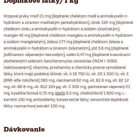
Doplnkové látky/1 kg
Stopové prvky: meď 21 mg (doplnené chelátom medi a aminokyselín n-
hydrátom a síranom meďnatým pentahydrátom), zinok 192 mg (doplnené
chelátom zinku a aminokyselín n-hydrátom a oxidom zinočnatým),
mangán 42 mg (doplnené chelátom mangánu a aminokyselín n-hydrátom
a oxidom mangánatým), železo 177 mg (doplnené chelátom železa a
aminokyselín n-hydrátom a síranom železnatým), jód 3,6 mg (doplnené
jodičnanom vápenatým bezvodým), selén 0,47 mg (doplnené kvasnicami
obohatenými selénom Saccharomyces cerevisiae CNCM I-3060,
inaktivovanými); vitamíny, provitamíny a chemicky presne vymedzené
látky, ktoré majú podobný účinok: vit. A 16 750 IU, vit. D3 1 300 IU, vit. E
(RRR-alfa-tokoferol) 380 mg, niacínamid 62 mg, vit. B1 6 mg, vit. B2 12
mg, vit. B6 8 mg, vit. B12 164 µg, vit. C 300 mg, pantotenan vápenatý 21
mg, kyselina listová 0,75 mg,
biotín
0,5 mg, cholínchlorid 1 800 mg; L-
karnitín 150 mg; antioxidanty; konzervačné látky; senzorické doplnkové
látky: rozmarínový extrakt 100 mg.
Dávkovanie