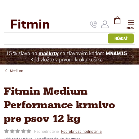
Prejsť
na
obsah
NÁKUPNÝ
KOŠÍK
HĽADAŤ
15 % zľava na
maškrty
so zľavovým kódom
MNAM15
Kód vložte v prvom kroku košíka
Medium
Fitmin Medium
Performance krmivo
pre psov 12 kg
Neohodnotené
Podrobnosti hodnotenia
Kód: