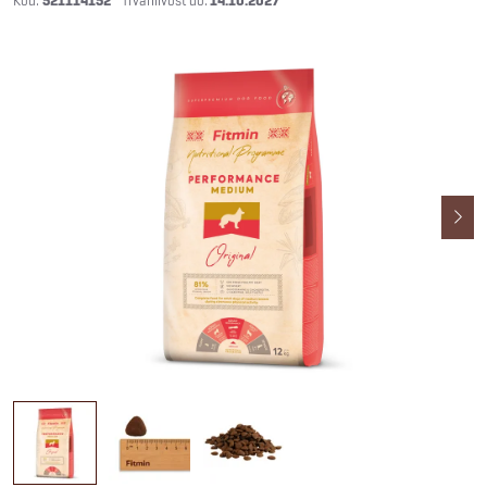
521114152
14.10.2027