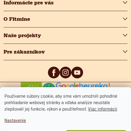
e
Informácie pre vás
O Fitmine
Naše projekty
Pre zákazníkov
0
/5
4.9
/5
Používame súbory cookie, aby sme vám umožnili pohodlné
prehliadanie webovej stránky a vďaka analýze neustále
zlepšovali jej funkcie, výkon a použiteľnosť.
Viac informácií
Nastavenie
Copyright 2026
Fitmin.sk
. Všetky práva vyhradené.
Upraviť nastavenie cookies
Ochrana osobných údajov
Obchodné podmienky
Cookies