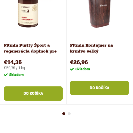
Fitmin Purity Šport a
Fitmin Kontajner na
regenerácia doplnok pre
krmivo veľký
psov 240 g
€14,35
€26,96
Jednotková
€59,79 / 1 kg
Skladom
cena:
Skladom
DO KOŠÍKA
DO KOŠÍKA