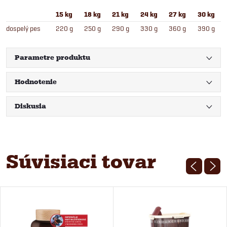
15 kg
18 kg
21 kg
24 kg
27 kg
30 kg
dospelý pes
220 g
250 g
290 g
330 g
360 g
390 g
Parametre produktu
Hodnotenie
Diskusia
Súvisiaci tovar