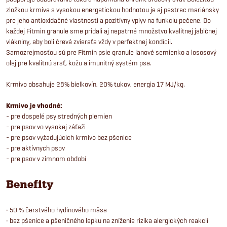
zložkou krmiva s vysokou energetickou hodnotou je aj pestrec mariánsky
pre jeho antioxidačné vlastnosti a pozitívny vplyv na funkciu pečene. Do
každej Fitmin granule sme pridali aj nepatrné množstvo kvalitnej jablčnej
vlákniny, aby boli črevá zvieraťa vždy v perfektnej kondícii.
Samozrejmosťou sú pre Fitmin psie granule ľanové semienko a lososový
olej pre kvalitnú srsť, kožu a imunitný systém psa.
Krmivo obsahuje 28% bielkovín, 20% tukov, energia 17 MJ/kg.
Krmivo je vhodné:
- pre dospelé psy stredných plemien
- pre psov vo vysokej záťaži
- pre psov vyžadujúcich krmivo bez pšenice
- pre aktívnych psov
- pre psov v zimnom období
Benefity
• 50 % čerstvého hydinového mäsa
• bez pšenice a pšeničného lepku na zníženie rizika alergických reakcií