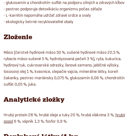
• glukosamín a chondroitín-sulfát na podporu silných a zdravých kĺbov
• pestrec podporuje detoxikáciu organizmu počas záťaže
• L-karnitín napomáha udržať zdravé srdce a svaly
• ekologicky šetrné recyklovateľné obaly
Zloženie
Mäso (čerstvé hydinové mäso 50 %, sušené hydinové mäso 22,5 %,
rybacie mäso sušené 5 %, hydrolyzovaná pečeň 3 %), ryža, kukurica,
hydinový tuk, cukrovarské odrezky, ľanové semeno, jablčné výlisky,
lososový olej 1 %, kvasnice, slepačie vajcia, minerálne látky, koreň
čakanky, pestrec mariánsky 0,075 %, glukozamín 0,06 %, chondroitín
sulfát 0,05 %, juka.
Analytické zložky
Hrubý proteín 28 %, hrubé oleje a tuky 20 %, hrubá vláknina 3 %,
hrubý
popol
6 %, vápnik 1,3 %, fosfor 0,9 %.