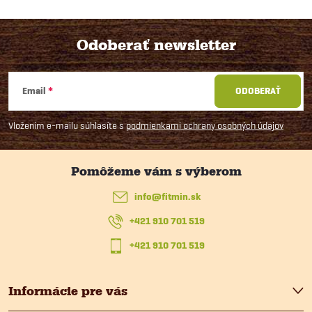
Odoberať newsletter
Z
Email
ODOBERAŤ
á
Vložením e-mailu súhlasíte s
podmienkami ochrany osobných údajov
p
ä
info
@
fitmin.sk
t
+421 910 701 519
i
+421 910 701 519
e
Informácie pre vás