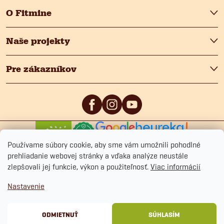
O Fitmine
Naše projekty
Pre zákazníkov
0
/5
4.9
/5
Používame súbory cookie, aby sme vám umožnili pohodlné
prehliadanie webovej stránky a vďaka analýze neustále
zlepšovali jej funkcie, výkon a použiteľnosť.
Viac informácií
Nastavenie
Copyright 2026
Fitmin.sk
. Všetky práva vyhradené.
Upraviť nastavenie cookies
Ochrana osobných údajov
Obchodné podmienky
Cookies
ODMIETNUŤ
SÚHLASÍM
Vytvoril Shoptet Premium
&
BlueGhost.cz