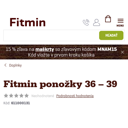
Prejsť
na
obsah
NÁKUPNÝ
KOŠÍK
HĽADAŤ
15 % zľava na
maškrty
so zľavovým kódom
MNAM15
Kód vložte v prvom kroku košíka
Doplnky
Fitmin ponožky 36 – 39
Neohodnotené
Podrobnosti hodnotenia
Kód:
611000131