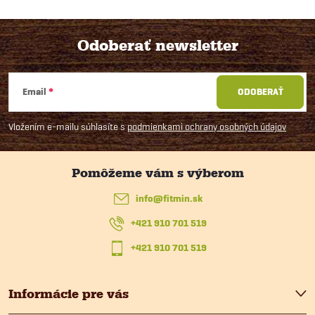
Odoberať newsletter
Z
Email
ODOBERAŤ
á
Vložením e-mailu súhlasíte s
podmienkami ochrany osobných údajov
p
ä
info
@
fitmin.sk
t
+421 910 701 519
i
+421 910 701 519
e
Informácie pre vás