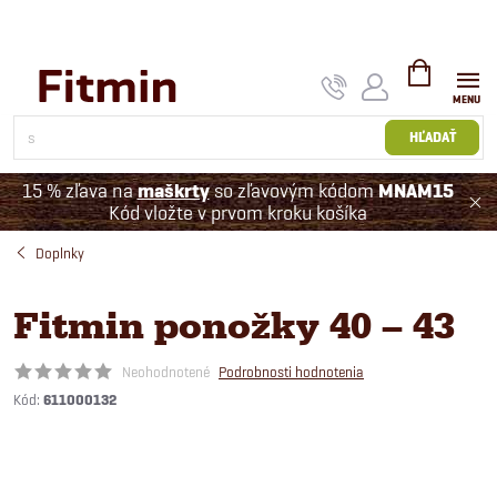
Prejsť
na
obsah
NÁKUPNÝ
KOŠÍK
HĽADAŤ
15 % zľava na
maškrty
so zľavovým kódom
MNAM15
Kód vložte v prvom kroku košíka
Doplnky
Fitmin ponožky 40 – 43
Neohodnotené
Podrobnosti hodnotenia
Kód:
611000132