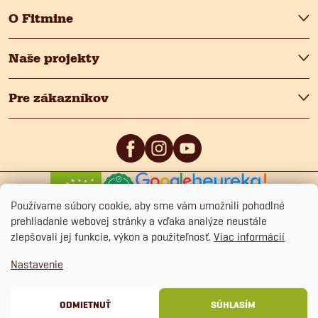
O Fitmine
Naše projekty
Pre zákazníkov
0
/5
4.9
/5
Používame súbory cookie, aby sme vám umožnili pohodlné
prehliadanie webovej stránky a vďaka analýze neustále
zlepšovali jej funkcie, výkon a použiteľnosť.
Viac informácií
Nastavenie
Copyright 2026
Fitmin.sk
. Všetky práva vyhradené.
Upraviť nastavenie cookies
Ochrana osobných údajov
Obchodné podmienky
Cookies
ODMIETNUŤ
SÚHLASÍM
Vytvoril Shoptet Premium
&
BlueGhost.cz