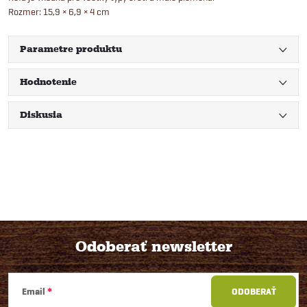
Rozmer: 15,9 × 6,9 × 4 cm
Parametre produktu
Hodnotenie
Diskusia
Odoberať newsletter
Z
Email
ODOBERAŤ