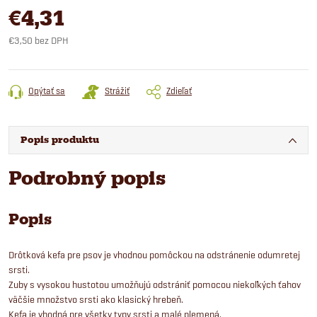
€4,31
€3,50 bez DPH
Jednotková
cena:
Opýtať sa
Strážiť
Zdieľať
Popis produktu
Podrobný popis
Popis
Drôtková kefa pre psov je vhodnou pomôckou na odstránenie odumretej
srsti.
Zuby s vysokou hustotou umožňujú odstrániť pomocou niekoľkých ťahov
väčšie množstvo srsti ako klasický hrebeň.
Kefa je vhodná pre všetky typy srsti a malé plemená.