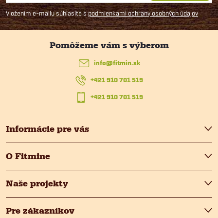
á
Vložením e-mailu súhlasíte s
podmienkami ochrany osobných údajov
p
ä
info
@
fitmin.sk
t
+421 910 701 519
i
+421 910 701 519
e
Informácie pre vás
O Fitmine
Naše projekty
Pre zákazníkov