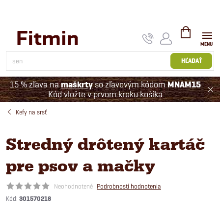
Prejsť
na
obsah
NÁKUPNÝ
KOŠÍK
HĽADAŤ
15 % zľava na
maškrty
so zľavovým kódom
MNAM15
Kód vložte v prvom kroku košíka
Kefy na srsť
Stredný drôtený kartáč
pre psov a mačky
Neohodnotené
Podrobnosti hodnotenia
Kód:
301570218