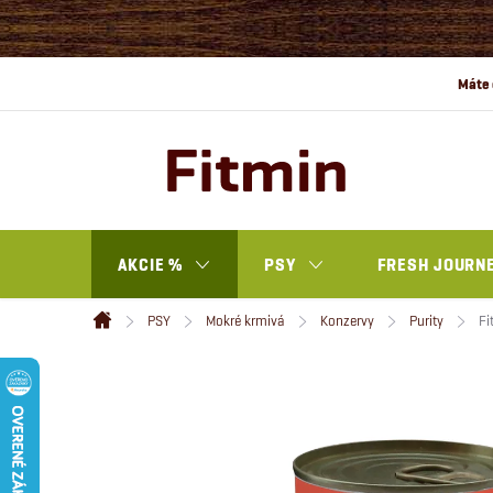
Prejsť
na
obsah
AKCIE %
PSY
FRESH JOURN
PSY
Mokré krmivá
Konzervy
Purity
Fi
Domov