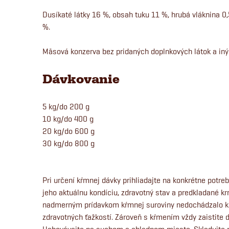
Dusíkaté látky 16 %, obsah tuku 11 %, hrubá vláknina 0
%.
Mäsová konzerva bez pridaných doplnkových látok a iný
Dávkovanie
5 kg/do 200 g
10 kg/do 400 g
20 kg/do 600 g
30 kg/do 800 g
Pri určení kŕmnej dávky prihliadajte na konkrétne potreby
jeho aktuálnu kondíciu, zdravotný stav a predkladané k
nadmerným prídavkom kŕmnej suroviny nedochádzalo k v
zdravotných ťažkostí. Zároveň s kŕmením vždy zaistite d