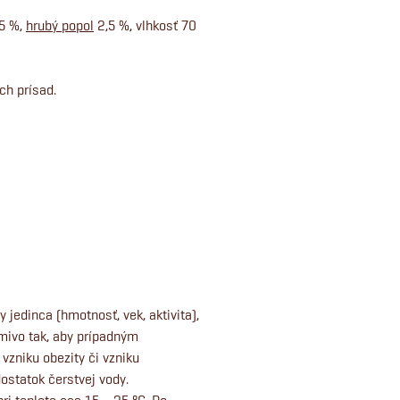
,5 %,
hrubý popol
2,5 %, vlhkosť 70
ch prísad.
 jedinca (hmotnosť, vek, aktivita),
rmivo tak, aby prípadným
zniku obezity či vzniku
ostatok čerstvej vody.