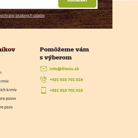
ODOBERAŤ
ochrany osobných údajov
níkov
info
@
fitmin.sk
m
+421 910 701 519
krmív
ích krmív
+421 910 701 519
pre psovv
re psov