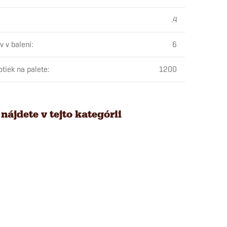
.4
v v balení
:
6
otiek na palete
:
1200
nájdete v tejto kategórii