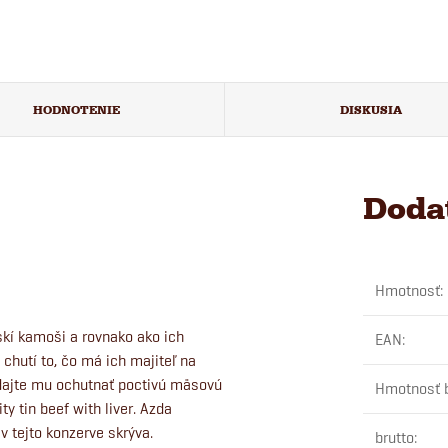
HODNOTENIE
DISKUSIA
Doda
Hmotnosť
:
skí kamoši a rovnako ako ich
EAN
:
 chutí to, čo má ich majiteľ na
 dajte mu ochutnať poctivú mäsovú
Hmotnosť 
 tin beef with liver. Azda
v tejto konzerve skrýva.
brutto
: