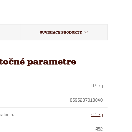
SÚVISIACE PRODUKTY
točné parametre
0.4 kg
8595237018840
balenia
:
< 1 kg
.452