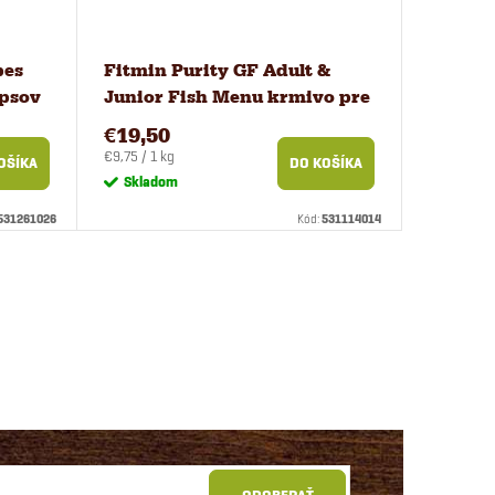
pes
Fitmin Purity GF Adult &
 psov
Junior Fish Menu krmivo pre
psov 2 kg
€19,50
Jednotková
€9,75 / 1 kg
OŠÍKA
DO KOŠÍKA
cena:
Skladom
531261026
Kód:
531114014