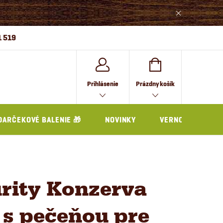
1 519
NÁKUPNÝ
Prihlásenie
Prázdny košík
KOŠÍK
DARČEKOVÉ BALENIE 🎁
NOVINKY
VERNOSTNÝ PRO
rity Konzerva
 s pečeňou pre