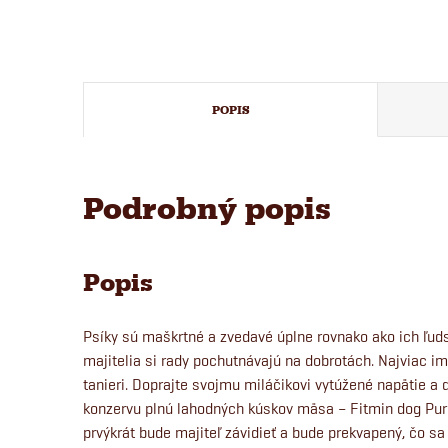
POPIS
Podrobný popis
Popis
Psíky sú maškrtné a zvedavé úplne rovnako ako ich ľud
majitelia si rady pochutnávajú na dobrotách. Najviac im
tanieri. Doprajte svojmu miláčikovi vytúžené napätie a
konzervu plnú lahodných kúskov mäsa – Fitmin dog Purity
prvýkrát bude majiteľ závidieť a bude prekvapený, čo sa 