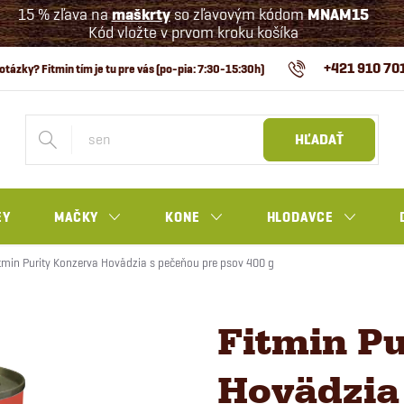
15 % zľava na
maškrty
so zľavovým kódom
MNAM15
Kód vložte v prvom kroku košíka
+421 910 70
HĽADAŤ
EY
MAČKY
KONE
HLODAVCE
tmin Purity Konzerva Hovädzia s pečeňou pre psov 400 g
Fitmin Pu
Hovädzia