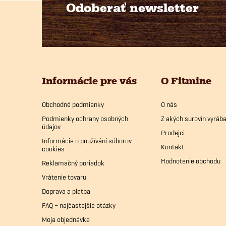
Odoberať newsletter
Z
á
p
Informácie pre vás
O Fitmine
ä
Obchodné podmienky
O nás
t
Podmienky ochrany osobných
Z akých surovín vyrá
údajov
i
Prodejci
Informácie o používání súborov
Kontakt
cookies
e
Hodnotenie obchodu
Reklamačný poriadok
Vrátenie tovaru
Doprava a platba
FAQ – najčastejšie otázky
Moja objednávka