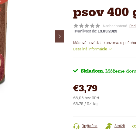
psov 400 
Neohodnotené
Pod
13.03.2029
Mäsová hovädzia konzerva s pečeňou
Detailné informácie
Skladom
€3,79
€3,08 bez DPH
Jednotková
€3,79 / 0.4 kg
cena:
Opýtať sa
Strážiť