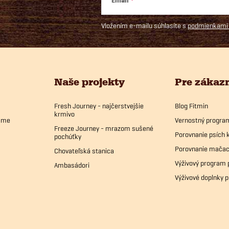
Email
Vložením e-mailu súhlasíte s
podmienkami 
Naše projekty
Pre zákaz
Fresh Journey - najčerstvejšie
Blog Fitmin
krmivo
bame
Vernostný progra
Freeze Journey - mrazom sušené
Porovnanie psích 
pochúťky
Porovnanie mačac
Chovateľská stanica
Výživový program 
Ambasádori
Výživové doplnky p