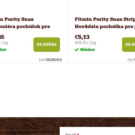
n Purity Snax
Fitmin Purity Snax Stri
oniéra pochúťok pre
Hovädzia pochúťka pre
500 g
120 g
45
€5,13
ová
Jednotková
 1 kg
€42,75 / 1 kg
DO KOŠÍKA
DO K
cena:
dom
Skladom
Kód:
531261013
Kód: