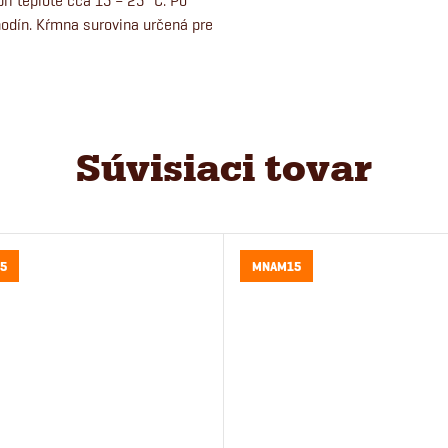
i teplote cca 15 – 25 °C. Po
hodín. Kŕmna surovina určená pre
Súvisiaci tovar
5
MNAM15