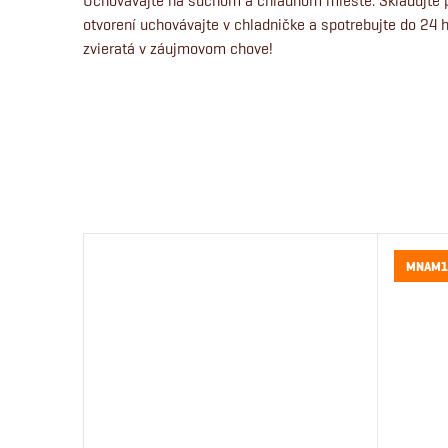
Uchovávajte na suchom a chladnom mieste. Skladujte pr
otvorení uchovávajte v chladničke a spotrebujte do 24 
zvieratá v záujmovom chove!
MNAM1