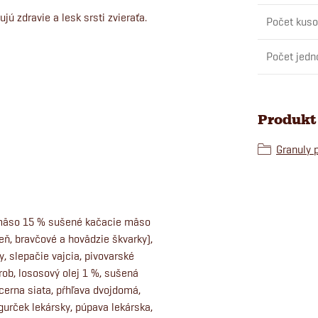
jú zdravie a lesk srsti zvieraťa.
Počet kuso
Počet jedn
Produkt 
Granuly 
 mäso 15 % sušené kačacie mäso
ň, bravčové a hovädzie škvarky),
, slepačie vajcia, pivovarské
rob, lososový olej 1 %, sušená
cerna siata, pŕhľava dvojdomá,
gurček lekársky, púpava lekárska,