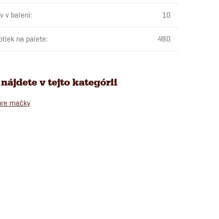
v v balení
:
10
otiek na palete
:
480
nájdete v tejto kategórii
pre mačky