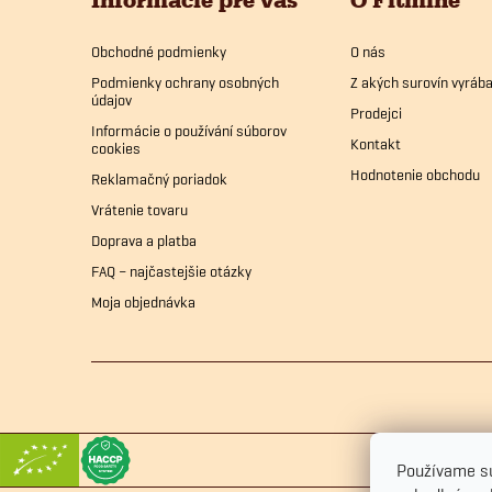
ä
Obchodné podmienky
O nás
t
Podmienky ochrany osobných
Z akých surovín vyrá
údajov
i
Prodejci
Informácie o používání súborov
Kontakt
cookies
e
Hodnotenie obchodu
Reklamačný poriadok
Vrátenie tovaru
Doprava a platba
FAQ – najčastejšie otázky
Moja objednávka
Používame sú