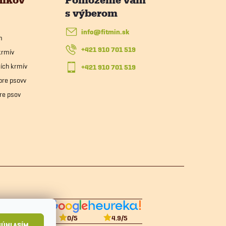
info
@
fitmin.sk
m
+421 910 701 519
krmív
ích krmív
+421 910 701 519
pre psovv
re psov
0
/5
4.9
/5
SÚHLASÍM