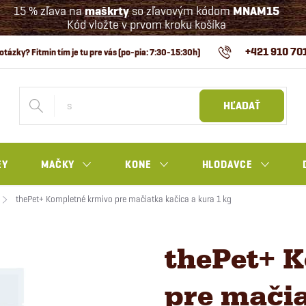
15 % zľava na
maškrty
so zľavovým kódom
MNAM15
Kód vložte v prvom kroku košíka
+421 910 70
HĽADAŤ
EY
MAČKY
KONE
HLODAVCE
thePet+ Kompletné krmivo pre mačiatka kačica a kura 1 kg
thePet+ 
pre mačia