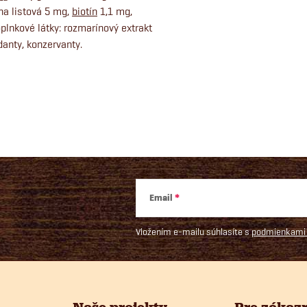
na listová 5 mg,
biotín
1,1 mg,
lnkové látky: rozmarínový extrakt
anty, konzervanty.
Email
Vložením e-mailu súhlasíte s
podmienkami 
Naše projekty
Pre zákaz