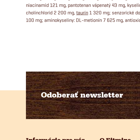
niacínamid 121 mg, pantotenan vápenatý 43 mg, kyseli
cholínchlorid 2 200 mg,
taurín
1 320 mg; senzorické dop
100 mg; aminokyseliny: DL-metionín 7 625 mg, antioxid
Odoberať newsletter
Z
á
p
Informácie pre vás
O Fitmine