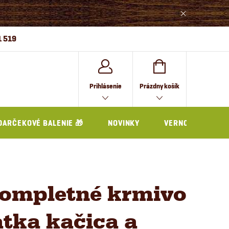
1 519
NÁKUPNÝ
Prihlásenie
Prázdny košík
KOŠÍK
DARČEKOVÉ BALENIE 🎁
NOVINKY
VERNOSTNÝ PRO
Kompletné krmivo
tka kačica a