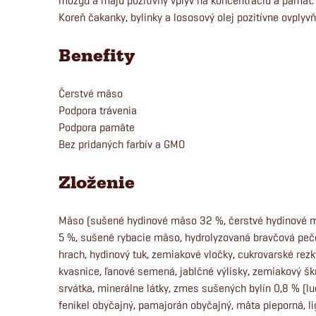
mozgu a majú pozitívny vplyv na koncentráciu a pamäť.
Koreň čakanky, bylinky a lososový olej pozitívne ovplyvňu
Benefity
Čerstvé mäso
Podpora trávenia
Podpora pamäte
Bez pridaných farbív a GMO
Zloženie
Mäso (sušené hydinové mäso 32 %, čerstvé hydinové
5 %, sušené rybacie mäso, hydrolyzovaná bravčová peče
hrach, hydinový tuk, zemiakové vločky, cukrovarské rezky
kvasnice, ľanové semená, jablčné výlisky, zemiakový šk
srvátka, minerálne látky, zmes sušených bylín 0,8 % (lu
fenikel obyčajný, pamajorán obyčajný, mäta pieporná, li