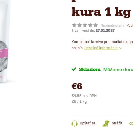
kura 1 kg
Neohodnotené
Pod
27.01.2027
Kompletné krmivo pre mačiatka, gr
obilnín.
Detailné informácie
Skladom
€6
€4,88 bez DPH
Jednotková
€6 / 1 kg
cena:
Opýtať sa
Strážiť