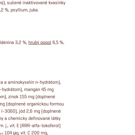
ý), sušené inaktivované kvasinky
 %, psyllium, juka.
vláknina 3,2 %,
hrubý popol
6,5 %,
za a aminokyselín n-hydrátom),
n-hydrátom), mangán 45 mg
m), zinok 155 mg (doplnené
 mg (doplnené organickou formou
I-3060), jód 2,6 mg (doplnené
y a chemicky definované látky
. j., vit. E (RRR-alfa-tokoferol)
104 µg, vit. C 200 mg,
12