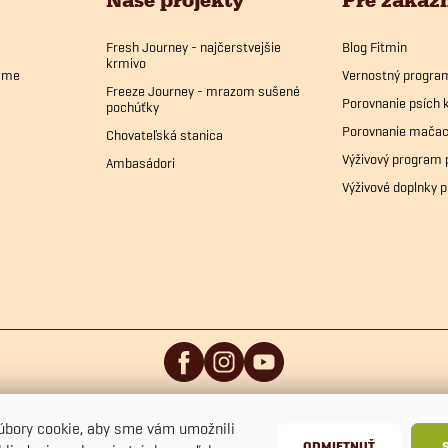
Fresh Journey - najčerstvejšie
Blog Fitmin
krmivo
bame
Vernostný progra
Freeze Journey - mrazom sušené
Porovnanie psích 
pochúťky
Porovnanie mačac
Chovateľská stanica
Výživový program 
Ambasádori
Výživové doplnky p
bory cookie, aby sme vám umožnili
ODMIETNUŤ