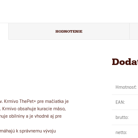
HODNOTENIE
Doda
Hmotnosť
:
. Krmivo ThePet+ pre mačiatka je
EAN
:
y. Krmivo obsahuje kuracie mäso,
huje obilniny a je vhodné aj pre
brutto
:
máhajú k správnemu vývoju
netto
: