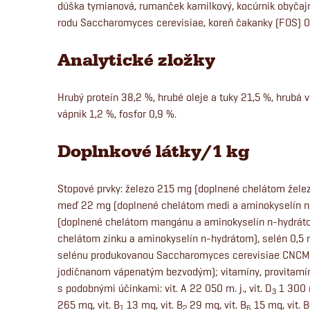
dúška tymianová, rumanček kamilkový, kocúrnik obyčajn
rodu Saccharomyces cerevisiae, koreň čakanky (FOS) 0,2
Analytické zložky
Hrubý proteín 38,2 %, hrubé oleje a tuky 21,5 %, hrubá 
vápnik 1,2 %, fosfor 0,9 %.
Doplnkové látky/1 kg
Stopové prvky: železo 215 mg (doplnené chelátom žele
meď 22 mg (doplnené chelátom medi a aminokyselín 
(doplnené chelátom mangánu a aminokyselín n-hydráto
chelátom zinku a aminokyselín n-hydrátom), selén 0,5
selénu produkovanou Saccharomyces cerevisiae CNCM 
jodičnanom vápenatým bezvodým); vitamíny, provitamín
s podobnými účinkami: vit. A 22 050 m. j., vit. D
1 300 m
3
265 mg, vit. B
13 mg, vit. B
29 mg, vit. B
15 mg, vit. B
1
2
6