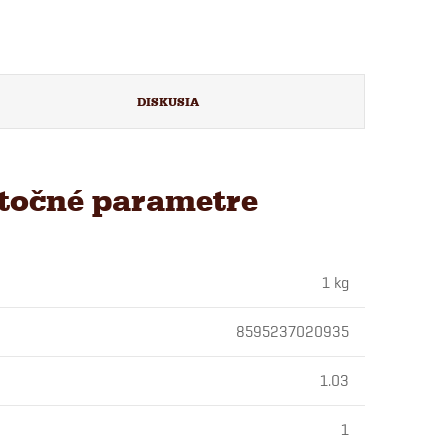
DISKUSIA
točné parametre
1 kg
8595237020935
1.03
1