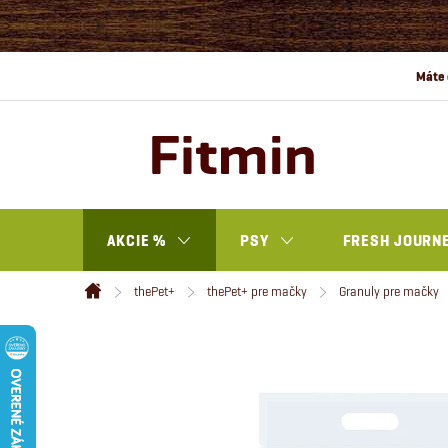
Prejsť
na
obsah
AKCIE %
PSY
FRESH JOURN
thePet+
thePet+ pre mačky
Granuly pre mačky
Domov