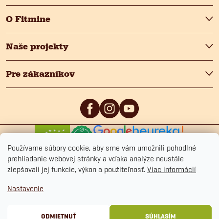
O Fitmine
Naše projekty
Pre zákazníkov
0
/5
4.9
/5
Používame súbory cookie, aby sme vám umožnili pohodlné
prehliadanie webovej stránky a vďaka analýze neustále
zlepšovali jej funkcie, výkon a použiteľnosť.
Viac informácií
Nastavenie
Copyright 2026
Fitmin.sk
. Všetky práva vyhradené.
Upraviť nastavenie cookies
Ochrana osobných údajov
Obchodné podmienky
Cookies
ODMIETNUŤ
SÚHLASÍM