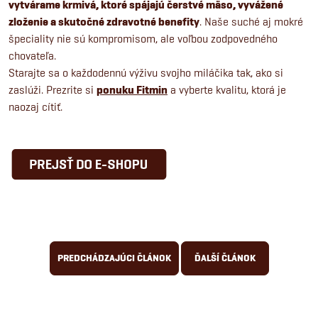
vytvárame krmivá, ktoré spájajú čerstvé mäso, vyvážené
zloženie a skutočné zdravotné benefity
. Naše suché aj mokré
špeciality nie sú kompromisom, ale voľbou zodpovedného
chovateľa.
Starajte sa o každodennú výživu svojho miláčika tak, ako si
zaslúži. Prezrite si
ponuku Fitmin
a vyberte kvalitu, ktorá je
naozaj cítiť.
PREDCHÁDZAJÚCI ČLÁNOK
ĎALŠÍ ČLÁNOK