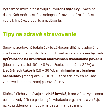
Významné riziko predstavujú aj
mliečne výrobky
– väčšina
dospelých mačiek stráca schopnosť tráviť laktózu, čo často
vedie k hnačke, vracaniu a nadúvaniu.
Tipy na zdravé stravovanie
Správne zostavený jedálniček je základom dlhého a zdravého
života vašej mačky. Na detailoch tu veľmi záleží:
strava by mala
byť založená na kvalitných bielkovinách živočíšneho pôvodu
(ideálne tvoriacich 30 – 40 % zloženia, minimálne 25 %) a
živočíšnych tukoch
(10 – 30 %),
s minimálnym obsahom
sacharidov
(menej ako 5 – 10 %) – teda tak, aby čo najviac
zodpovedala prirodzenej potrave šelmy.
Kľúčovú úlohu zohrávajú aj
vlhké krmivá
, ktoré vďaka vysokému
obsahu vody účinne podporujú hydratáciu organizmu a znižujú
riziko problémov s močovými cestami aj trávením.