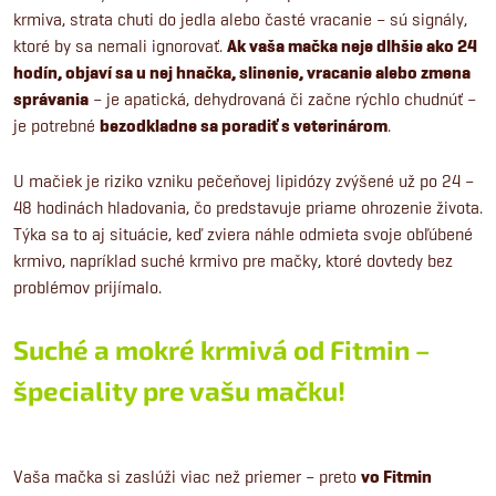
krmiva, strata chuti do jedla alebo časté vracanie – sú signály,
ktoré by sa nemali ignorovať.
Ak vaša mačka neje dlhšie ako 24
hodín, objaví sa u nej hnačka, slinenie, vracanie alebo zmena
správania
– je apatická, dehydrovaná či začne rýchlo chudnúť –
je potrebné
bezodkladne sa poradiť s veterinárom
.
U mačiek je riziko vzniku pečeňovej lipidózy zvýšené už po 24 –
48 hodinách hladovania, čo predstavuje priame ohrozenie života.
Týka sa to aj situácie, keď zviera náhle odmieta svoje obľúbené
krmivo, napríklad suché krmivo pre mačky, ktoré dovtedy bez
problémov prijímalo.
Suché a mokré krmivá od Fitmin –
špeciality pre vašu mačku!
Vaša mačka si zaslúži viac než priemer – preto
vo Fitmin