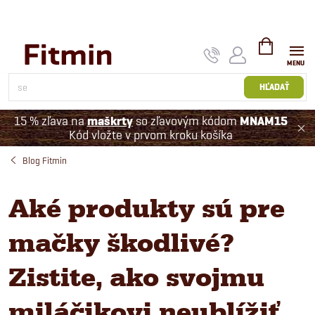
Prejsť
na
obsah
NÁKUPNÝ
KOŠÍK
HĽADAŤ
15 % zľava na
maškrty
so zľavovým kódom
MNAM15
Kód vložte v prvom kroku košíka
Blog Fitmin
Aké produkty sú pre
mačky škodlivé?
Zistite, ako svojmu
miláčikovi neublížiť