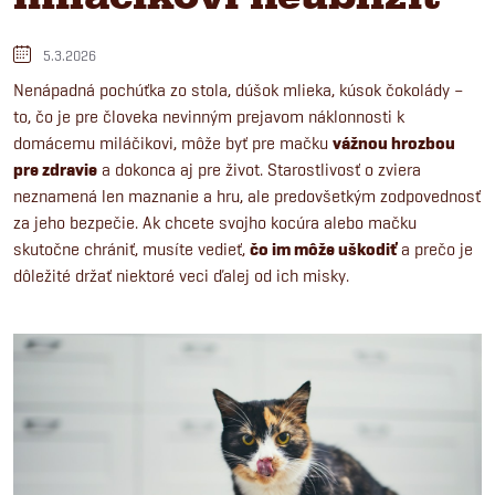
5.3.2026
Nenápadná pochúťka zo stola, dúšok mlieka, kúsok čokolády –
to, čo je pre človeka nevinným prejavom náklonnosti k
domácemu miláčikovi, môže byť pre mačku
vážnou hrozbou
pre zdravie
a dokonca aj pre život. Starostlivosť o zviera
neznamená len maznanie a hru, ale predovšetkým zodpovednosť
za jeho bezpečie. Ak chcete svojho kocúra alebo mačku
skutočne chrániť, musíte vedieť,
čo im môže uškodiť
a prečo je
dôležité držať niektoré veci ďalej od ich misky.