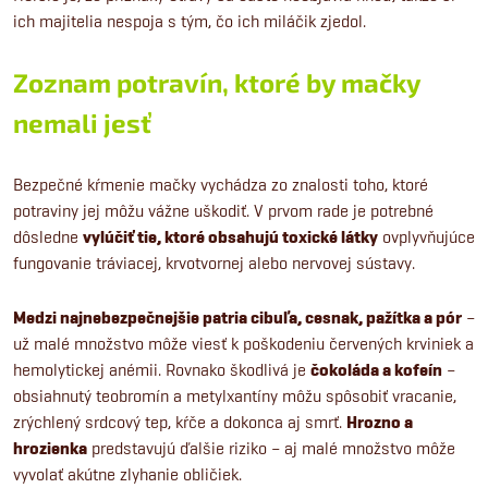
ich majitelia nespoja s tým, čo ich miláčik zjedol.
Zoznam potravín, ktoré by mačky
nemali jesť
Bezpečné kŕmenie mačky vychádza zo znalosti toho, ktoré
potraviny jej môžu vážne uškodiť. V prvom rade je potrebné
dôsledne
vylúčiť tie, ktoré obsahujú toxické látky
ovplyvňujúce
fungovanie tráviacej, krvotvornej alebo nervovej sústavy.
Medzi najnebezpečnejšie patria cibuľa, cesnak, pažítka a pór
–
už malé množstvo môže viesť k poškodeniu červených krviniek a
hemolytickej anémii. Rovnako škodlivá je
čokoláda a kofeín
–
obsiahnutý teobromín a metylxantíny môžu spôsobiť vracanie,
zrýchlený srdcový tep, kŕče a dokonca aj smrť.
Hrozno a
hrozienka
predstavujú ďalšie riziko – aj malé množstvo môže
vyvolať akútne zlyhanie obličiek.