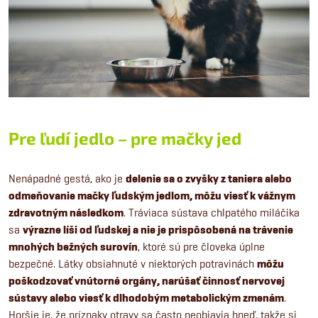
Pre ľudí jedlo – pre mačky jed
Nenápadné gestá, ako je
delenie sa o zvyšky z taniera alebo
odmeňovanie mačky ľudským jedlom, môžu viesť k vážnym
zdravotným následkom
. Tráviaca sústava chlpatého miláčika
sa
výrazne líši od ľudskej a nie je prispôsobená na trávenie
mnohých bežných surovín
, ktoré sú pre človeka úplne
bezpečné. Látky obsiahnuté v niektorých potravinách
môžu
poškodzovať vnútorné orgány, narúšať činnosť nervovej
sústavy alebo viesť k dlhodobým metabolickým zmenám
.
Horšie je, že príznaky otravy sa často neobjavia hneď, takže si