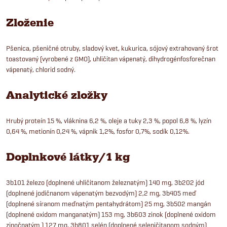
Zloženie
Pšenica, pšeničné otruby, sladový kvet, kukurica, sójový extrahovaný šrot
toastovaný (vyrobené z GMO), uhličitan vápenatý, dihydrogénfosforečnan
vápenatý, chlorid sodný.
Analytické zložky
Hrubý proteín 15 %, vláknina 6,2 %, oleje a tuky 2,3 %, popol 6,8 %, lyzín
0,64 %, metionín 0,24 %, vápnik 1,2%, fosfor 0,7%, sodík 0,12%.
Doplnkové látky/1 kg
3b101 železo (doplnené uhličitanom železnatým) 140 mg, 3b202 jód
(doplnené jodičnanom vápenatým bezvodým) 2,2 mg, 3b405 meď
(doplnené síranom meďnatým pentahydrátom) 25 mg, 3b502 mangán
(doplnené oxidom manganatým) 153 mg, 3b603 zinok (doplnené oxidom
zinočnatým ) 127 mg, 3b801 selén (doplnené seleničitanom sodným)