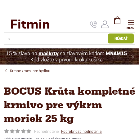
Prejsť
na
obsah
NÁKUPNÝ
KOŠÍK
HĽADAŤ
15 % zľava na
maškrty
so zľavovým kódom
MNAM15
Kód vložte v prvom kroku košíka
Kŕmne zmesi pre hydinu
BOCUS Krůta kompletné
krmivo pre výkrm
moriek 25 kg
Neohodnotené
Podrobnosti hodnotenia
Kód: