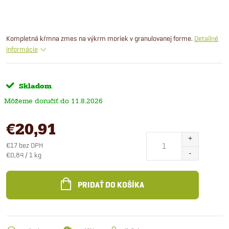
Kompletná kŕmna zmes na výkrm moriek v granulovanej forme.
Detailné
informácie
Skladom
11.8.2026
€20,91
€17 bez DPH
Jednotková
€0,84 / 1 kg
cena:
PRIDAŤ DO KOŠÍKA