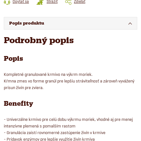
Opýtať sa
Strážiť
Zdieľať
Popis produktu
Podrobný popis
Popis
Kompletné granulované krmivo na výkrm moriek.
Kŕmna zmes vo forme granúl pre lepšiu stráviteľnosť a zároveň vyvážený
prísun živín pre zviera.
Benefity
- Univerzálne krmivo pre celú dobu výkrmu moriek, vhodné aj pre menej
intenzívne plemená s pomalším rastom
- Granulácia zaistí rovnomerné zastúpenie živín v krmive
- Prídavok enzýmov pre lepšie využitie živín krmiva