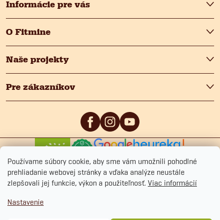
e
Informácie pre vás
O Fitmine
Naše projekty
Pre zákazníkov
0
/5
4.9
/5
Používame súbory cookie, aby sme vám umožnili pohodlné
prehliadanie webovej stránky a vďaka analýze neustále
zlepšovali jej funkcie, výkon a použiteľnosť.
Viac informácií
Nastavenie
Copyright 2026
Fitmin.sk
. Všetky práva vyhradené.
Upraviť nastavenie cookies
Ochrana osobných údajov
Obchodné podmienky
Cookies