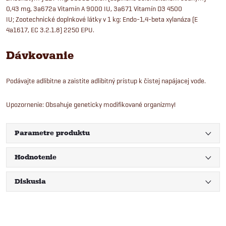
0,43 mg, 3a672a Vitamín A 9000 IU, 3a671 Vitamín D3 4500
IU; Zootechnické doplnkové látky v 1 kg: Endo-1,4-beta xylanáza (E
4a1617, EC 3.2.1.8) 2250 EPU.
Dávkovanie
Podávajte adlibitne a zaistite adlibitný prístup k čistej napájacej vode.
Upozornenie: Obsahuje geneticky modifikované organizmy!
Parametre produktu
Hodnotenie
Diskusia