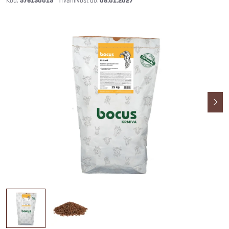
576130019
08.01.2027