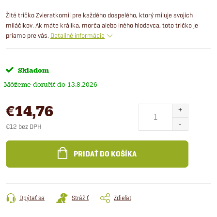
Žlté tričko Zvieratkomil pre každého dospelého, ktorý miluje svojich
miláčikov. Ak máte králika, morča alebo iného hlodavca, toto tričko je
priamo pre vás.
Detailné informácie
Skladom
13.8.2026
€14,76
€12 bez DPH
Jednotková
cena:
PRIDAŤ DO KOŠÍKA
Opýtať sa
Strážiť
Zdieľať