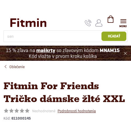
Prejsť
na
obsah
NÁKUPNÝ
KOŠÍK
HĽADAŤ
15 % zľava na
maškrty
so zľavovým kódom
MNAM15
Kód vložte v prvom kroku košíka
Oblečenie
Fitmin For Friends
Tričko dámske žlté XXL
Neohodnotené
Podrobnosti hodnotenia
Kód:
611000145