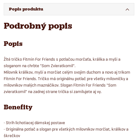
Popis produktu
Podrobný popis
Popis
Žlté tričko Fitmin For Friends s potlačou morčaťa, králika a myši a
sloganom na chrbte "Som Zvieratkomil".
Milovník králikov, myší a morčiat celým svojim duchom a novo aj trikom
Fitmin For Friends. Tričko má originálnu potlač pre všetky milovníčky a
milovníkov malých maznáčikov. Slogan Fitmin For Friends "Som
zvieratkomil" na zadnej strane trička si zamilujete aj vy.
Benefity
• Strih lichotiacej dámskej postave
• Originálna potlač a slogan pre všetkých milovníkov morčiat, králikov a
škrečkov