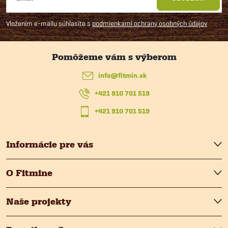
á
Vložením e-mailu súhlasíte s
podmienkami ochrany osobných údajov
p
ä
info
@
fitmin.sk
t
+421 910 701 519
i
+421 910 701 519
e
Informácie pre vás
O Fitmine
Naše projekty