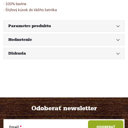
• 100% bavlna
• Štýlový kúsok do Vášho šatníka
Parametre produktu
Hodnotenie
Diskusia
Odoberať newsletter
Z
Email
ODOBERAŤ