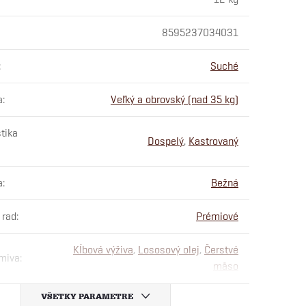
8595237034031
:
Suché
a
:
Veľký a obrovský (nad 35 kg)
tika
Dospelý
,
Kastrovaný
a
:
Bežná
 rad
:
Prémiové
Kĺbová výživa
,
Lososový olej
,
Čerstvé
rmiva
:
mäso
VŠETKY PARAMETRE