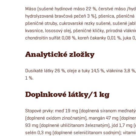
Mäso (sušené hydinové mäso 22 %, čerstvé mäso /hydin
hydrolyzovaná bravčová pečeň 3 %), pšenica, pšeničná m
pšeničné otruby, cukrovarské rezky sušené, sušené jabl
kvasnice, lososový olej, pšeničné klíčky, prírodná vlákn
chondroitín sulfát 0,08 %, koreň čakanky 0,01 %, juka 0
Analytické zložky
Dusíkaté látky 26 %, oleje a tuky 14,5 %, vláknina 3,8 %,
1 %.
Doplnkové látky/1 kg
Stopové prvky: meď 19 mg (doplnená síranom meďnatý
(doplnené oxidom zinočnatým), mangán 47 mg (doplne
93 mg (doplnené uhličitanom železnatým), jód 1,7 mg 
selén 0,3 mg (doplnené seleničitanom sodným); vitamí