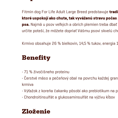
Fitmin dog For Life Adult Large Breed predstavuje
trad
ktoré uspokojí ako chute, tak vyváženú stravu poča
psa.
Najmä u psov veľkých a obrích plemien treba dbať
určite poteší, že môžete dopriať Vášmu psovi skvelú chu
Krmivo obsahuje 26 % bielkovín, 14,5 % tukov, energia 
Benefity
• 71 % živočíšneho proteínu
• Čerstvé mäso a pečeňový obal na povrchu každej gra
krmiva
• Výťažok z koreňa čakanky pôsobí ako prebiotikum na p
• Chondroitinsulfát a glukosamínsulfát na výživu kĺbov
Zloženie