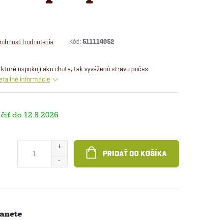
Kód:
511114052
robnosti hodnotenia
, ktoré uspokojí ako chute, tak vyváženú stravu počas
etailné informácie
12.8.2026
PRIDAŤ DO KOŠÍKA
anete