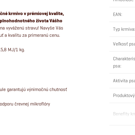
ičné krmivo v prémiovej kvalite,
EAN
:
s plnohodnotného života Vášho
 na vyváženú stravu! Navyše Vás
Typ krmiva
ť a kvalitu za primeranú cenu.
Veľkosť ps
15,8 MJ/1 kg.
Charakteris
psa
:
Aktivita ps
nule garantujú výnimočnú chutnosť
Produktový
odporu črevnej mikroflóry
Benefity k