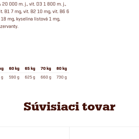
20 000 m. j., vit. D3 1 800 m. j.,
. B1 7 mg, vit. B2 10 mg, vit. B6 6
 18 mg, kyselina listová 1 mg,
zervanty.
kg
60 kg
65 kg
70 kg
80 kg
 g
590 g
625 g
660 g
730 g
Súvisiaci tovar