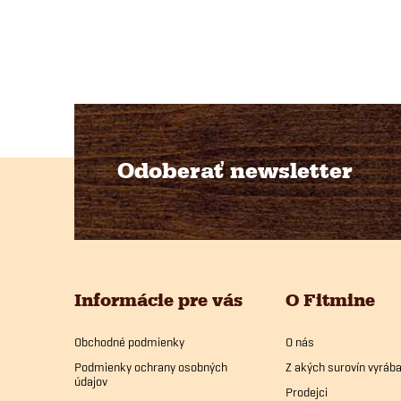
Odoberať newsletter
Z
á
p
Informácie pre vás
O Fitmine
ä
Obchodné podmienky
O nás
t
Podmienky ochrany osobných
Z akých surovín vyrá
údajov
Prodejci