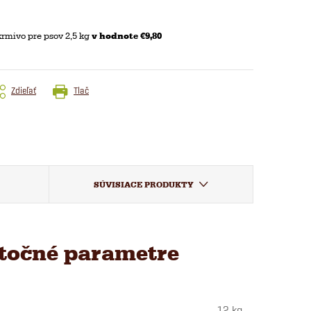
krmivo pre psov 2,5 kg
v hodnote €9,80
Zdieľať
Tlač
SÚVISIACE PRODUKTY
točné parametre
12 kg