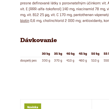
presne definované látky s porovnateľným účinkom: vit. A 
vit. E (RRR-alfa-tokoferol) 140 mg, niacínamid 78 mg, vit
mg, vit. B12 25 µg, vit. C 170 mg, pantothenan vápenatý
biotín
0,6 mg, cholínchlorid 2 000 mg; antioxidanty, kon
Dávkovanie
30 kg
35 kg
40 kg
45 kg
50 kg
55 
dospelý pes
330 g
370 g
410 g
460 g
510 g
550
Novinka