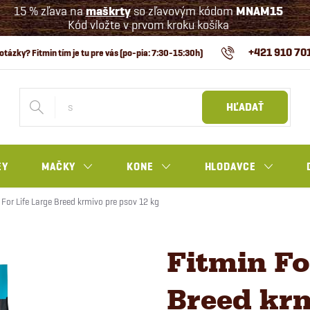
15 % zľava na
maškrty
so zľavovým kódom
MNAM15
Kód vložte v prvom kroku košíka
+421 910 70
HĽADAŤ
EY
MAČKY
KONE
HLODAVCE
 For Life Large Breed krmivo pre psov 12 kg
Fitmin Fo
Breed krm