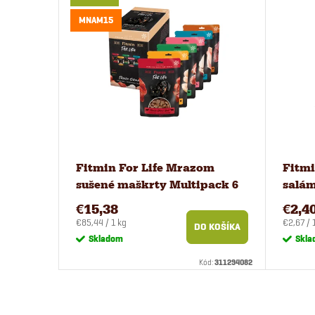
MNAM15
Fitmin For Life Mrazom
Fitmi
sušené maškrty Multipack 6
salám
príchutí
900 g
€15,38
€2,4
Jednotková
Jednotk
€85,44 / 1 kg
€2,67 / 
DO KOŠÍKA
cena:
cena:
Skladom
Skla
Kód:
311294082