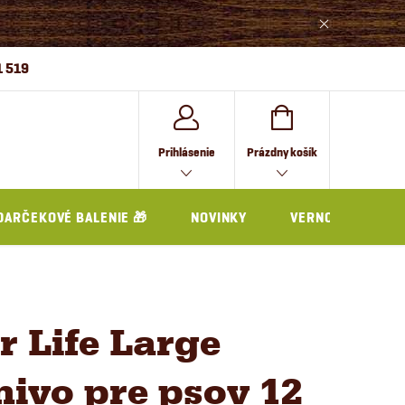
1 519
NÁKUPNÝ
Prihlásenie
Prázdny košík
KOŠÍK
DARČEKOVÉ BALENIE 🎁
NOVINKY
VERNOSTNÝ PRO
r Life Large
ivo pre psov 12