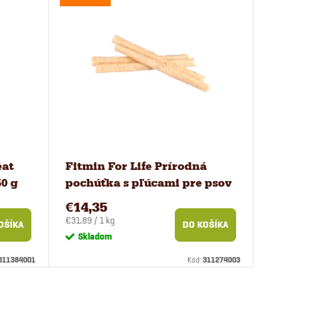
eat
Fitmin For Life Prírodná
0 g
pochúťka s pľúcami pre psov
50 ks
€14,35
Jednotková
€31,89 / 1 kg
OŠÍKA
DO KOŠÍKA
cena:
Skladom
311384001
Kód:
311274003