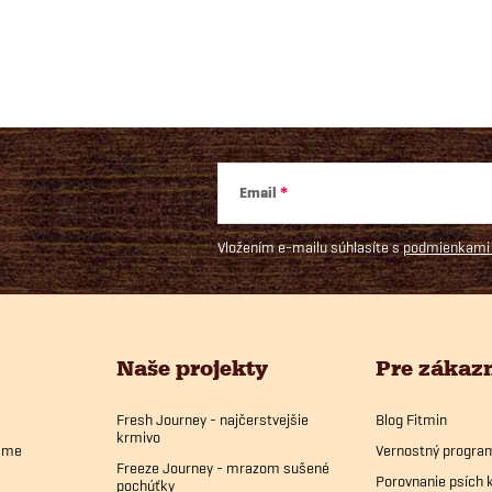
Email
Vložením e-mailu súhlasíte s
podmienkami 
Naše projekty
Pre zákaz
Fresh Journey - najčerstvejšie
Blog Fitmin
krmivo
bame
Vernostný progra
Freeze Journey - mrazom sušené
Porovnanie psích 
pochúťky