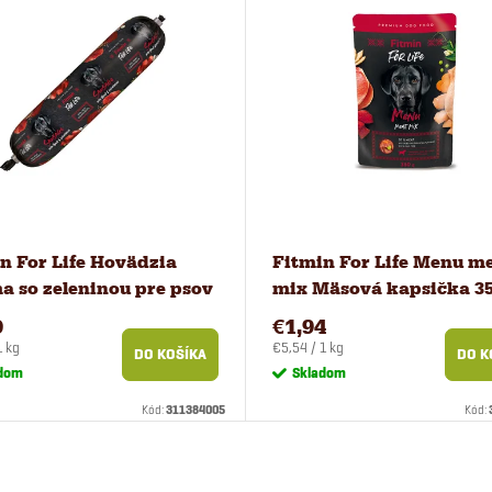
n For Life Hovädzia
Fitmin For Life Menu m
a so zeleninou pre psov
mix Mäsová kapsička 35
0
€1,94
ová
Jednotková
1 kg
€5,54 / 1 kg
DO KOŠÍKA
DO K
cena:
dom
Skladom
Kód:
311384005
Kód: