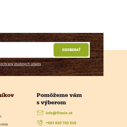
ODOBERAŤ
ochrany osobných údajov
níkov
info
@
fitmin.sk
m
+421 910 701 519
krmív