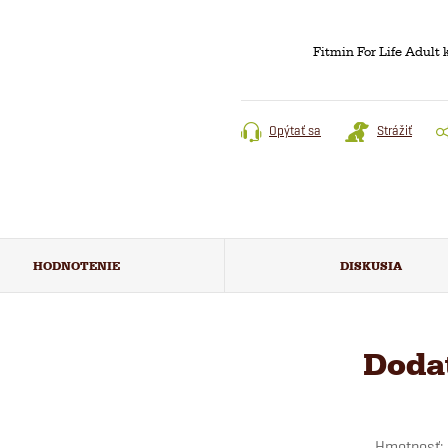
Fitmin For Life Adult 
Opýtať sa
Strážiť
HODNOTENIE
DISKUSIA
Doda
Hmotnosť
: