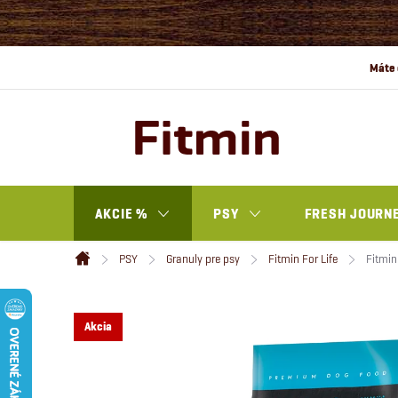
Prejsť
na
obsah
AKCIE %
PSY
FRESH JOURN
PSY
Granuly pre psy
Fitmin For Life
Fitmin
Domov
Akcia