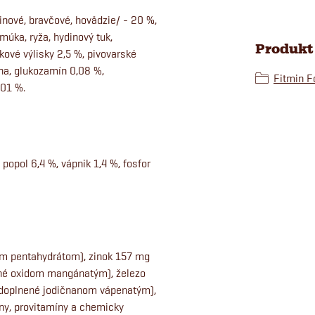
ové, bravčové, hovädzie/ - 20 %,
úka, ryža, hydinový tuk,
Produkt 
kové výlisky 2,5 %, pivovarské
ina, glukozamín 0,08 %,
Fitmin Fo
,01 %.
 popol 6,4 %, vápnik 1,4 %, fosfor
m pentahydrátom), zinok 157 mg
né oxidom mangánatým), železo
(doplnené jodičnanom vápenatým),
ny, provitamíny a chemicky