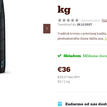
kg
Neohodnotené
Pod
26.12.2027
Tradičné krmivo v prémiovej kvalite
plnohodnotného života Vášho psa.
D
Skladom
€36
€29,27 bez DPH
Jednotková
€3 / 1 kg
cena:
Zadarmo od nás dost