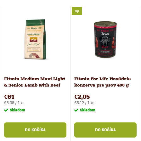
Tip
Fitmin Medium Maxi Light
Fitmin For Life Hovädzia
& Senior Lamb with Beef
konzerva pre psov 400 g
krmivo pre psov 12 kg
€61
€2,05
Jednotková
Jednotková
€5,08 / 1 kg
€5,12 / 1 kg
cena:
cena:
Skladom
Skladom
DO KOŠÍKA
DO KOŠÍKA