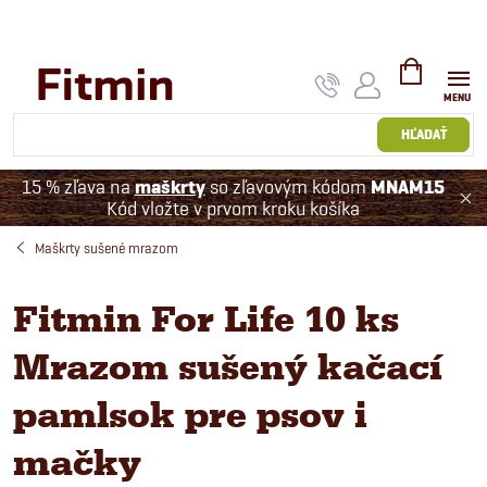
Prejsť
na
obsah
NÁKUPNÝ
KOŠÍK
HĽADAŤ
15 % zľava na
maškrty
so zľavovým kódom
MNAM15
Kód vložte v prvom kroku košíka
Maškrty sušené mrazom
Fitmin For Life 10 ks
Mrazom sušený kačací
pamlsok pre psov i
mačky