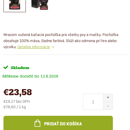
Mrazom sušená kačacia pochúťka pre všetky psy a mačky. Pochúťka
obsahuje 100% mäsa, žiadne farbivá. Slúži ako odmena pri hre alebo
výcviku.
Detailné informácie
Skladom
12.8.2026
€23,58
€19,17 bez DPH
Jednotková
€78,60 / 1 kg
cena:
PRIDAŤ DO KOŠÍKA