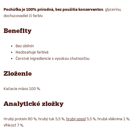
Pochúťka je 100% prírodná, bez použitia konzervantov
, glycerínu,
dochucovadiel či farbív.
Benefity
Bez obilnín
Neobsahuje farbivá
Čerstvé ingrediencie s vysokou chutnosťou
Zloženie
Kačacie mäso 100 %.
Analytické zložky
Hrubý proteín 80 %, hrubý tuk 5,5 %,
hrubý popol
5,5 %, hrubá vláknina 1 %,
vlhkosť 7 %.