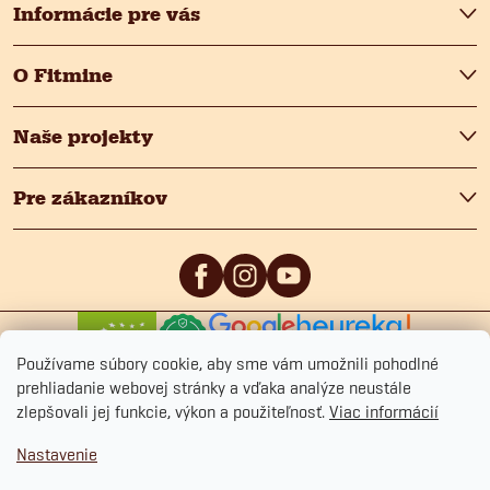
e
Informácie pre vás
O Fitmine
Naše projekty
Pre zákazníkov
0
/5
4.9
/5
Používame súbory cookie, aby sme vám umožnili pohodlné
prehliadanie webovej stránky a vďaka analýze neustále
zlepšovali jej funkcie, výkon a použiteľnosť.
Viac informácií
Nastavenie
Copyright 2026
Fitmin.sk
. Všetky práva vyhradené.
Upraviť nastavenie cookies