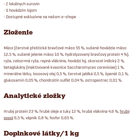
• Z lokálnych surovín
• S hovädzím lojom
• Dostupné exkluzívne na našom e-shope
Zloženie
Mäso (čerstvé přeštické bravčové mäso 55 %, sušené hovädzie mäso
12,5 %, sušené jelenie mäso 10 %, hydrolyzovaný bravčový proteín 4 %),
ryža, celozrnná ryža, repná vláknina, hovädzí loj, skorocel indický 2 %,
betaglukány (inaktivované kvasnice Saccharomyces cerevisiae) 1 %,
minerálne látky, lososový olej 0,5 %, čerstvé jablká 0,5 %, špenát 0,1 %,
glukosamín 0,05 %, chondroitín sulfát 0,04 %, ostropestrec 0,01 %.
Analytické zložky
Hrubý proteín 23 %, hrubé oleje a tuky 12 %, hrubá vláknina 4,6 %,
hrubý
popol
6,5 %, vápnik 0,8 %, fosfor 0,65 %.
Doplnkové látky/1 kg