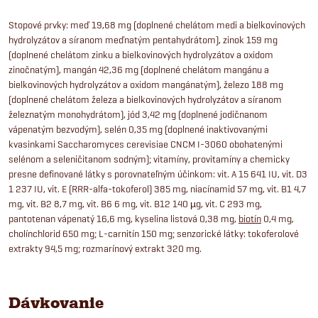
Stopové prvky: meď 19,68 mg (doplnené chelátom medi a bielkovinových
hydrolyzátov a síranom meďnatým pentahydrátom), zinok 159 mg
(doplnené chelátom zinku a bielkovinových hydrolyzátov a oxidom
zinočnatým), mangán 42,36 mg (doplnené chelátom mangánu a
bielkovinových hydrolyzátov a oxidom mangánatým), železo 188 mg
(doplnené chelátom železa a bielkovinových hydrolyzátov a síranom
železnatým monohydrátom), jód 3,42 mg (doplnené jodičnanom
vápenatým bezvodým), selén 0,35 mg (doplnené inaktivovanými
kvasinkami Saccharomyces cerevisiae CNCM I-3060 obohatenými
selénom a seleničitanom sodným); vitamíny, provitamíny a chemicky
presne definované látky s porovnateľným účinkom: vit. A 15 641 IU, vit. D3
1 237 IU, vit. E (RRR-alfa-tokoferol) 385 mg, niacínamid 57 mg, vit. B1 4,7
mg, vit. B2 8,7 mg, vit. B6 6 mg, vit. B12 140 µg, vit. C 293 mg,
pantotenan vápenatý 16,6 mg, kyselina listová 0,38 mg,
biotín
0,4 mg,
cholínchlorid 650 mg; L-carnitín 150 mg; senzorické látky: tokoferolové
extrakty 94,5 mg; rozmarínový extrakt 320 mg.
Dávkovanie