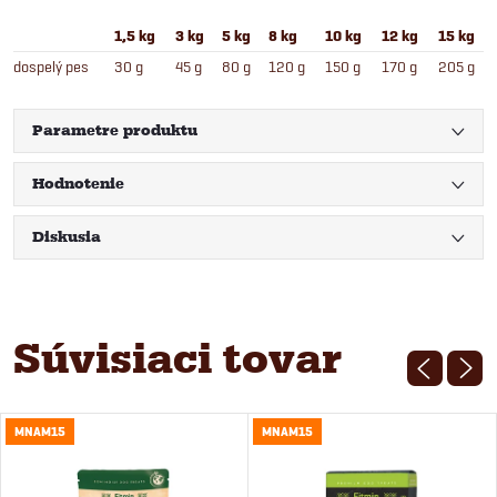
1,5 kg
3 kg
5 kg
8 kg
10 kg
12 kg
15 kg
dospelý pes
30 g
45 g
80 g
120 g
150 g
170 g
205 g
Parametre produktu
Hodnotenie
Diskusia
Súvisiaci tovar
MNAM15
MNAM15