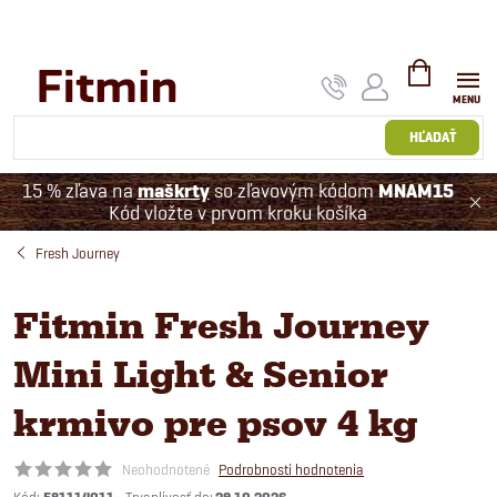
Prejsť
na
obsah
NÁKUPNÝ
KOŠÍK
HĽADAŤ
15 % zľava na
maškrty
so zľavovým kódom
MNAM15
Kód vložte v prvom kroku košíka
Fresh Journey
Fitmin Fresh Journey
Mini Light & Senior
krmivo pre psov 4 kg
Neohodnotené
Podrobnosti hodnotenia
Kód: