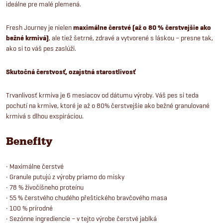
ideálne pre malé plemená.
Fresh Journey je nielen
maximálne čerstvé (
až o 80 % čerstvejšie ako
bežné krmivá)
, ale tiež šetrné, zdravé a vytvorené s láskou – presne tak,
ako si to váš pes zaslúži.
Skutočná čerstvosť, ozajstná starostlivosť
Trvanlivosť krmiva je 6 mesiacov od dátumu výroby. Váš pes si teda
pochutí na krmive, ktoré je až o 80% čerstvejšie ako bežné granulované
krmivá s dlhou exspiráciou.
Benefity
• Maximálne čerstvé
• Granule putujú z výroby priamo do misky
• 78 % živočíšneho proteínu
• 55 % čerstvého chudého přeštického bravčového masa
• 100 % prírodné
• Sezónne ingrediencie – v tejto výrobe čerstvé jablká