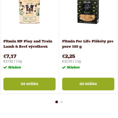
Fitmin NP Play and Train
Fitmin For Life Piškóty pre
Lamb & Beef výcviková
psov 180 g
maškrta 400 g
€7,17
€2,25
Jednotková
Jednotková
€17,92 / 1 kg
€12,50 / 1 kg
cena:
cena:
Skladom
Skladom
DO KOŠÍKA
DO KOŠÍKA