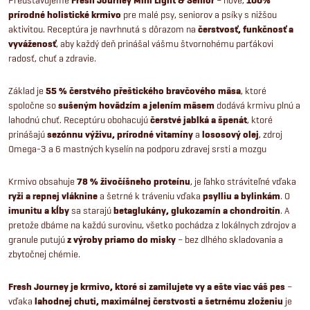
Fresh Journey Mini Light & Senior
100%
prírodné holistické
krmivo
pre malé psy, seniorov a psíky s nižšou
aktivitou. Receptúra je navrhnutá s dôrazom na
čerstvosť, funkčnosť a
vyváženosť
, aby každý deň prinášal vášmu štvornohému parťákovi
radosť, chuť a zdravie.
Základ je
55 % čerstvého přeštického bravčového mäsa
, ktoré
spoločne so
sušeným hovädzím a jelením mäsem
dodává krmivu plnú a
lahodnú chuť. Receptúru obohacujú
čerstvé jablká a špenát
, ktoré
prinášajú
sezónnu výživu, prírodné vitamíny
a
lososový olej
, zdroj
Omega-3 a 6 mastných kyselín na podporu zdravej srsti a mozgu
Krmivo obsahuje
78 %
živočíšneho proteínu
, je ľahko stráviteľné vďaka
ryži a repnej vláknine
a šetrné k tráveniu vďaka
psylliu a bylinkám
. O
imunitu a kĺby
sa starajú
betaglukány, glukozamín a chondroitín
. A
pretože dbáme na každú surovinu, všetko pochádza z lokálnych zdrojov a
granule putujú
z výroby priamo do misky
– bez dlhého skladovania a
zbytočnej chémie.
Fresh Journey je krmivo, ktoré si zamilujete vy a ešte viac váš pes
–
vďaka
lahodnej chuti, maximálnej čerstvosti a šetrnému zloženiu
je