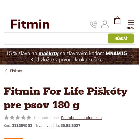
Prejsť
na
obsah
NÁKUPNÝ
KOŠÍK
HĽADAŤ
15 % zľava na
maškrty
so zľavovým kódom
MNAM15
Kód vložte v prvom kroku košíka
Piškóty
Fitmin For Life Piškóty
pre psov 180 g
Neohodnotené
Podrobnosti hodnotenia
Kód:
311284002
25.05.2027