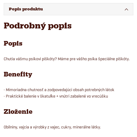
Popis produktu
Podrobný popis
Popis
Chutia vášmu psíkovi piškóty? Máme pre vášho psíka špeciálne piškóty.
Benefity
• Mimoriadna chutnosť a zodpovedajúci obsah potrebných látok
• Praktické balenie v škatuľke + vnútri zabalené vo vrecúšku
Zloženie
Obilniny, vajcia a výrobky z vajec, cukry, minerálne látky.