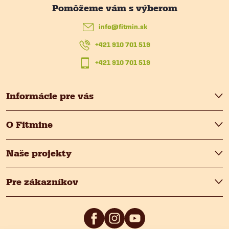
ä
info
@
fitmin.sk
t
+421 910 701 519
i
+421 910 701 519
e
Informácie pre vás
O Fitmine
Naše projekty
Pre zákazníkov