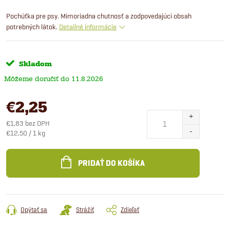
Pochúťka pre psy. Mimoriadna chutnosť a zodpovedajúci obsah
potrebných látok.
Detailné informácie
Skladom
11.8.2026
€2,25
€1,83 bez DPH
Jednotková
€12,50 / 1 kg
cena:
PRIDAŤ DO KOŠÍKA
Opýtať sa
Strážiť
Zdieľať