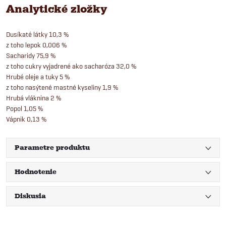
Analytické zložky
Dusíkaté látky 10,3 %
z toho lepok 0,006 %
Sacharidy 75,9 %
z toho cukry vyjadrené ako sacharóza 32,0 %
Hrubé oleje a tuky 5 %
z toho nasýtené mastné kyseliny 1,9 %
Hrubá vláknina 2 %
Popol 1,05 %
Vápnik 0,13 %
Parametre produktu
Hodnotenie
Diskusia