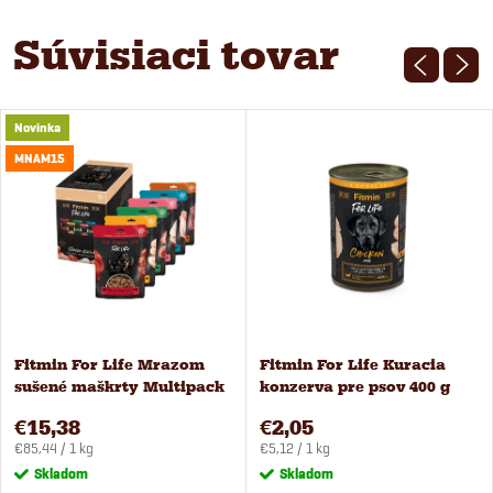
Súvisiaci tovar
Novinka
MNAM15
Fitmin For Life Mrazom
Fitmin For Life Kuracia
sušené maškrty Multipack
konzerva pre psov 400 g
6 príchutí
€15,38
€2,05
Jednotková
Jednotková
€85,44 / 1 kg
€5,12 / 1 kg
cena:
cena:
Skladom
Skladom