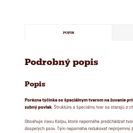
POPIS
Podrobný popis
Popis
Porézna tyčinka so špeciálnym tvarom na žuvanie p
zubný povlak
. Štruktúra a špeciálny tvar sa starajú o
Obsahuje riasu Kelpu, ktorá napomáha predchádzať tvo
dospelých psov. Tým napomáha redukovať nepríjemný zá