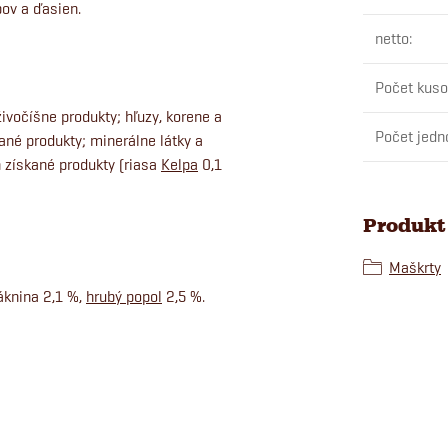
ov a ďasien.
netto
:
Počet kuso
živočíšne produkty; hľuzy, korene a
Počet jedn
ané produkty; minerálne látky a
ch získané produkty (riasa
Kelpa
0,1
Produkt 
Maškrty
láknina 2,1 %,
hrubý popol
2,5 %.