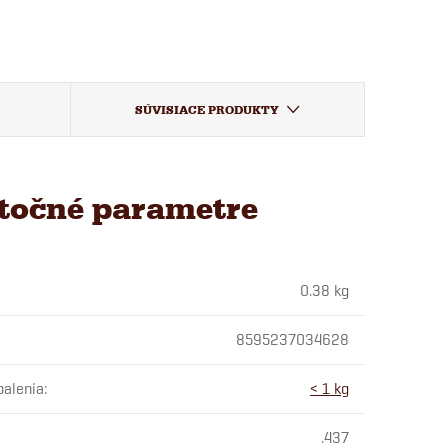
SÚVISIACE PRODUKTY
točné parametre
0.38 kg
8595237034628
balenia
:
< 1 kg
.437