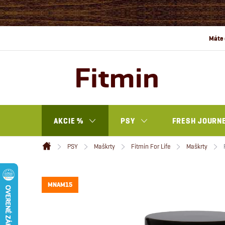
Prejsť
na
obsah
AKCIE %
PSY
FRESH JOURN
PSY
Maškrty
Fitmin For Life
Maškrty
Domov
MNAM15