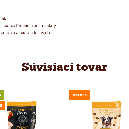
enia.
mesiace. Pri podávaní maškrty
 čerstvá a čistá pitná voda.
Súvisiaci tovar
a
MNAM15
5