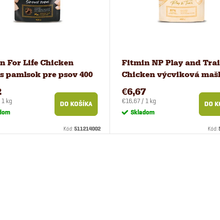
n For Life Chicken
Fitmin NP Play and Tra
s pamlsok pre psov 400
Chicken výcviková maš
pre psov 400 g
2
€6,67
ová
Jednotková
 1 kg
€16,67 / 1 kg
DO KOŠÍKA
DO K
cena:
dom
Skladom
Kód:
511214002
Kód: