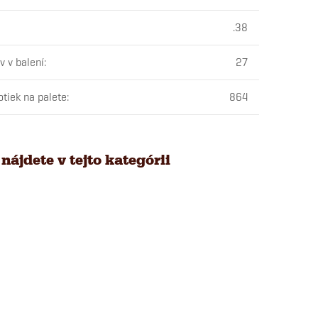
.38
v v balení
:
27
otiek na palete
:
864
nájdete v tejto kategórii