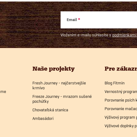
Email
Vložením e-mailu súhlasíte s
podmienkami 
Naše projekty
Pre zákaz
Fresh Journey - najčerstvejšie
Blog Fitmin
krmivo
bame
Vernostný progra
Freeze Journey - mrazom sušené
Porovnanie psích 
pochúťky
Porovnanie mačac
Chovateľská stanica
Výživový program 
Ambasádori
Výživové doplnky p