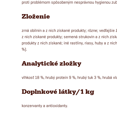
proti problémom spôsobeným nesprávnou hygienou zub
Zloženie
zrná obilnín a z nich získané produkty; rôzne; vedľajšie 
z nich získané produkty; semená strukovín a z nich získ
produkty z nich získané; iné rastliny, riasy, huby a z ni
%).
Analytické zložky
vlhkosť 18 %, hrubý proteín 9 %, hrubý tuk 3 %, hrubá v
Doplnkové látky/1 kg
konzervanty a antioxidanty.