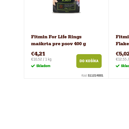
Fitmin For Life Rings
Fitmi
maškrta pre psov 400 g
Flake
g
€4,21
€5,0
Jednotková
Jednotk
€10,52 / 1 kg
€12,55 /
DO KOŠÍKA
cena:
cena:
Skladom
Skla
Kód:
511214001