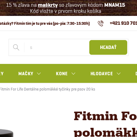
15 % zľava na
maškrty
so zľavovým kódom
MNAM15
Kód vložte v prvom kroku košíka
+421 910 70
HĽADAŤ
EY
MAČKY
KONE
HLODAVCE
Fitmin For Life Dentálne polomäkké tyčinky pre psov 20 ks
Fitmin Fo
polomäkk