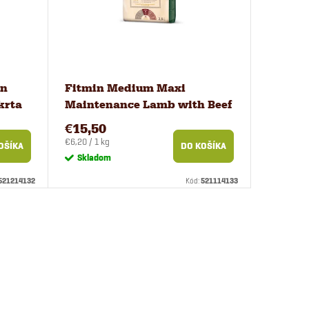
in
Fitmin Medium Maxi
krta
Maintenance Lamb with Beef
krmivo pre psov 2,5 kg
€15,50
Jednotková
€6,20 / 1 kg
OŠÍKA
DO KOŠÍKA
cena:
Skladom
521214132
Kód:
521114133