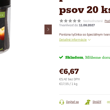
psov 20 k
Neohodnotené
Pod
11.06.2027
Porézna tyčinka so špeciálnym tvar
Detailné informácie
Skladom
€6,67
€5,42 bez DPH
Jednotková
€17,55 / 1 kg
cena:
Opýtať sa
Strážiť