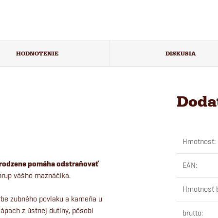
HODNOTENIE
DISKUSIA
Doda
Hmotnosť
:
rirodzene pomáha odstraňovať
EAN
:
 chrup vášho maznáčika.
Hmotnosť 
rbe zubného povlaku a kameňa u
pach z ústnej dutiny, pôsobí
brutto
: