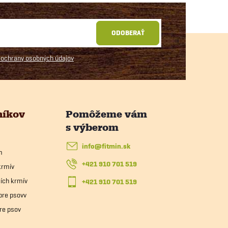
ODOBERAŤ
ochrany osobných údajov
níkov
info
@
fitmin.sk
m
+421 910 701 519
krmív
ích krmív
+421 910 701 519
pre psovv
re psov