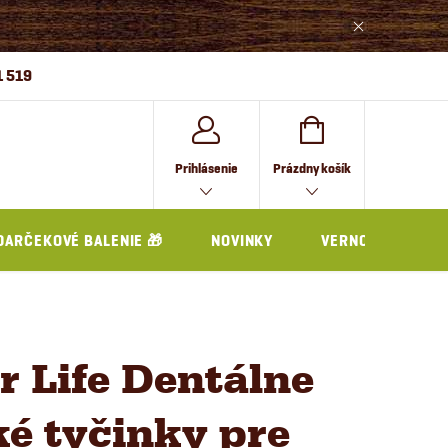
1 519
NÁKUPNÝ
Prihlásenie
Prázdny košík
KOŠÍK
DARČEKOVÉ BALENIE 🎁
NOVINKY
VERNOSTNÝ PRO
r Life Dentálne
é tyčinky pre