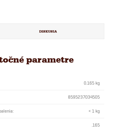
DISKUSIA
točné parametre
0.165 kg
8595237034505
balenia
:
< 1 kg
.165