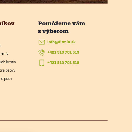
níkov
info
@
fitmin.sk
m
+421 910 701 519
krmív
ích krmív
+421 910 701 519
pre psovv
re psov