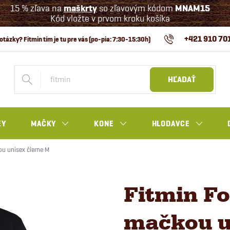
15 % zľava na
maškrty
so zľavovým kódom
MNAM15
Kód vložte v prvom kroku košíka
+421 910 70
HĽADAŤ
EY
MAČKY
KONE
HLODAVCE
ou unisex čierne M
Fitmin Fo
mačkou u