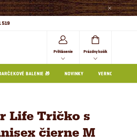
1 519
NÁKUPNÝ
Prihlásenie
Prázdny košík
KOŠÍK
DARČEKOVÉ BALENIE 🎁
NOVINKY
VERNOSTNÝ PRO
r Life Tričko s
nisex čierne M