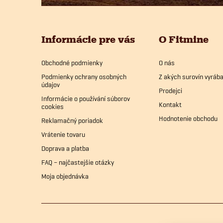
p
Informácie pre vás
O Fitmine
ä
Obchodné podmienky
O nás
t
Podmienky ochrany osobných
Z akých surovín vyrá
údajov
i
Prodejci
Informácie o používání súborov
Kontakt
cookies
e
Hodnotenie obchodu
Reklamačný poriadok
Vrátenie tovaru
Doprava a platba
FAQ – najčastejšie otázky
Moja objednávka