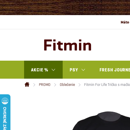
Prejsť
na
obsah
AKCIE %
PSY
FRESH JOURN
PROMO
Oblečenie
Fitmin For Life Tričko s mačk
Domov