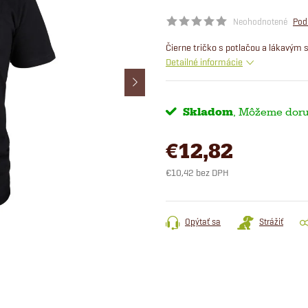
Neohodnotené
Pod
Čierne tričko s potlačou a lákavým
Detailné informácie
Skladom
€12,82
€10,42 bez DPH
Jednotková
cena:
Opýtať sa
Strážiť