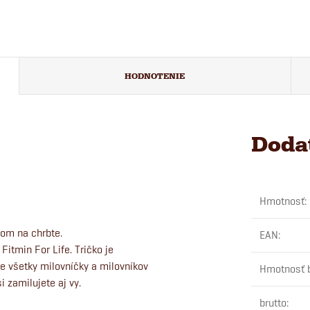
HODNOTENIE
Doda
Hmotnosť
:
nom na chrbte.
EAN
:
itmin For Life. Tričko je
re všetky milovníčky a milovníkov
Hmotnosť 
i zamilujete aj vy.
brutto
: