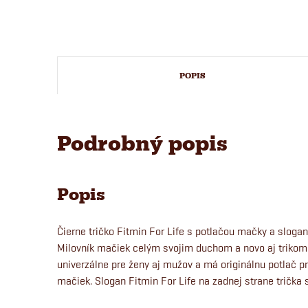
POPIS
Podrobný popis
Popis
Čierne tričko Fitmin For Life s potlačou mačky a sloga
Milovník mačiek celým svojim duchom a novo aj trikom F
univerzálne pre ženy aj mužov a má originálnu potlač p
mačiek. Slogan Fitmin For Life na zadnej strane trička s