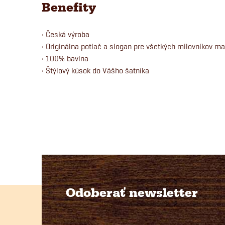
Benefity
• Česká výroba
• Originálna potlač a slogan pre všetkých milovníkov m
• 100% bavlna
• Štýlový kúsok do Vášho šatníka
Odoberať newsletter
Z
á