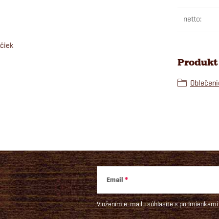
netto
:
ačiek
Produkt 
Oblečeni
Email
Vložením e-mailu súhlasíte s
podmienkami 