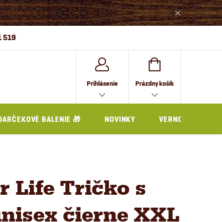
1 519
NÁKUPNÝ
Prihlásenie
Prázdny košík
KOŠÍK
DARČEKOVÉ BALENIE 🎁
NOVINKY
VERNOSTNÝ PRO
r Life Tričko s
nisex čierne XXL