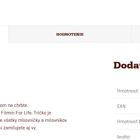
HODNOTENIE
Doda
Hmotnosť
:
nom na chrbte.
EAN
:
itmin For Life. Tričko je
re všetky milovníčky a milovníkov
Hmotnosť 
i zamilujete aj vy.
brutto
: