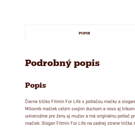
POPIS
Podrobný popis
Popis
Čierne tričko Fitmin For Life s potlačou mačky a sloga
Milovník mačiek celým svojim duchom a novo aj trikom F
univerzálne pre ženy aj mužov a má originálnu potlač p
mačiek. Slogan Fitmin For Life na zadnej strane trička s