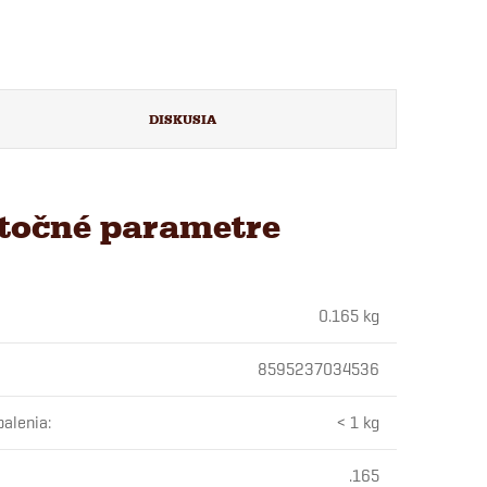
DISKUSIA
točné parametre
0.165 kg
8595237034536
balenia
:
< 1 kg
.165