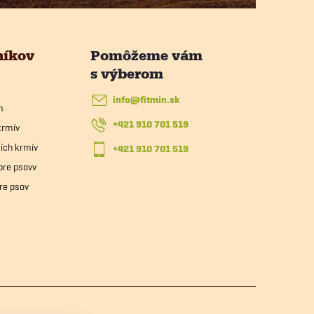
níkov
info
@
fitmin.sk
m
+421 910 701 519
krmív
ích krmív
+421 910 701 519
pre psovv
re psov