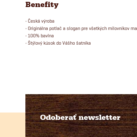
Benefity
• Česká výroba
• Originálna potlač a slogan pre všetkých milovníkov m
• 100% bavlna
• Štýlový kúsok do Vášho šatníka
Odoberať newsletter
Z
á