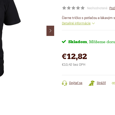
Neohodnotené
Pod
Čierne tričko s potlačou a lákavým
Detailné informácie
Skladom
€12,82
€10,42 bez DPH
Jednotková
cena:
Opýtať sa
Strážiť