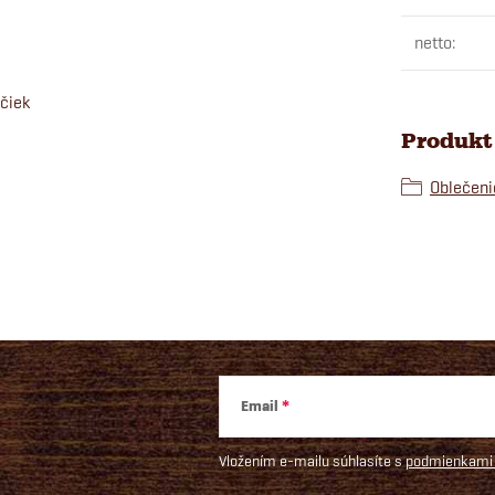
netto
:
ačiek
Produkt 
Oblečeni
Email
Vložením e-mailu súhlasíte s
podmienkami 