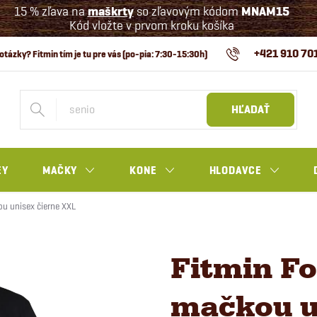
15 % zľava na
maškrty
so zľavovým kódom
MNAM15
Kód vložte v prvom kroku košíka
+421 910 70
HĽADAŤ
EY
MAČKY
KONE
HLODAVCE
ou unisex čierne XXL
Fitmin Fo
mačkou u