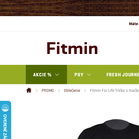
Prejsť
na
obsah
AKCIE %
PSY
FRESH JOURN
PROMO
Oblečenie
Fitmin For Life Tričko s mačk
Domov