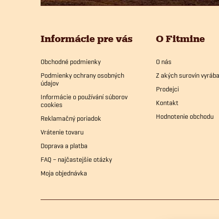
p
Informácie pre vás
O Fitmine
ä
Obchodné podmienky
O nás
t
Podmienky ochrany osobných
Z akých surovín vyrá
údajov
i
Prodejci
Informácie o používání súborov
Kontakt
cookies
e
Hodnotenie obchodu
Reklamačný poriadok
Vrátenie tovaru
Doprava a platba
FAQ – najčastejšie otázky
Moja objednávka