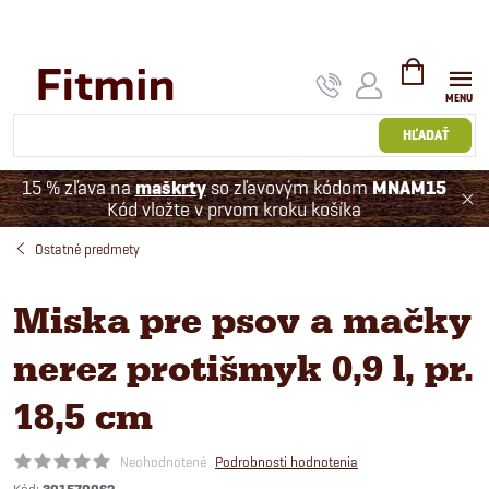
Prejsť
na
obsah
NÁKUPNÝ
KOŠÍK
HĽADAŤ
15 % zľava na
maškrty
so zľavovým kódom
MNAM15
Kód vložte v prvom kroku košíka
Ostatné predmety
Miska pre psov a mačky
nerez protišmyk 0,9 l, pr.
18,5 cm
Neohodnotené
Podrobnosti hodnotenia
Kód: