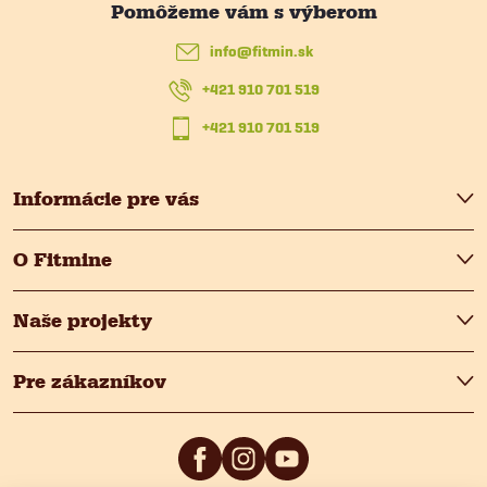
ä
info
@
fitmin.sk
t
+421 910 701 519
i
+421 910 701 519
e
Informácie pre vás
O Fitmine
Naše projekty
Pre zákazníkov