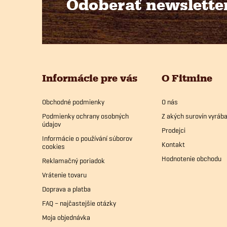
Odoberať newslette
Z
á
p
Informácie pre vás
O Fitmine
ä
Obchodné podmienky
O nás
t
Podmienky ochrany osobných
Z akých surovín vyrá
údajov
i
Prodejci
Informácie o používání súborov
Kontakt
cookies
e
Hodnotenie obchodu
Reklamačný poriadok
Vrátenie tovaru
Doprava a platba
FAQ – najčastejšie otázky
Moja objednávka