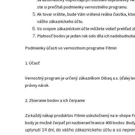
ste si prečítali podmienky vernostného programu.
Ak tovar vrátite, bude Vám vrátená reálna čiastka, kt
vášho zákazníckeho účtu.
Vo svojom zákazníckom účte môžete vidieť prehľad zís
Platnosť bodov je jeden rok odo dňa ich nadobudnutia
Podmienky účasti vo vernostnom programe Fitmin
1. Účasť
Vernostný program je určený zákazníkom Dibaq a.s. (ďalej le
právny nárok.
2. Zbieranie bodov a ich čerpanie
Za každý nákup produktov Fitmin uskutočnený na e-shope Fi
body je možné čerpať pri nazbieraní hranice 400 bodov. Bod
uplynutí 14 dní, do vášho zákazníckeho účtu a sú nepre