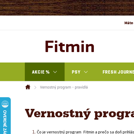
Prejsť
na
obsah
AKCIE %
PSY
FRESH JOURN
Vernostný program - pravidlá
Domov
Vernostný progra
Čo je vernostný program Fitmin a prečo sa doň prihlás