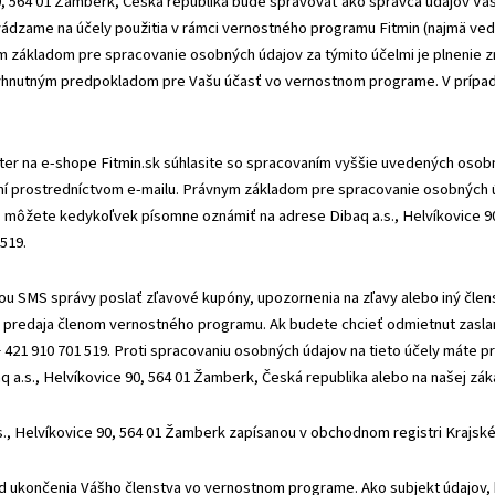
90, 564 01 Žamberk, Česká republika bude spravovať ako správca údajov Va
vádzame na účely použitia v rámci vernostného programu Fitmin (najmä ve
 základom pre spracovanie osobných údajov za týmito účelmi je plnenie 
vyhnutným predpokladom pre Vašu účasť vo vernostnom programe. V prípa
er na e-shope Fitmin.sk súhlasite so spracovaním vyššie uvedených osobn
ní prostredníctvom e-mailu. Právnym základom pre spracovanie osobných ú
s môžete kedykoľvek písomne oznámiť na adrese Dibaq a.s., Helvíkovice 9
 519.
ou SMS správy poslať zľavové kupóny, upozornenia na zľavy alebo iný čle
re predaja členom vernostného programu. Ak budete chcieť odmietnut zasl
+ 421 910 701 519. Proti spracovaniu osobných údajov na tieto účely máte
a.s., Helvíkovice 90, 564 01 Žamberk, Česká republika alebo na našej zákaz
 Helvíkovice 90, 564 01 Žamberk zapísanou v obchodnom registri Krajskéh
 ukončenia Vášho členstva vo vernostnom programe. Ako subjekt údajov