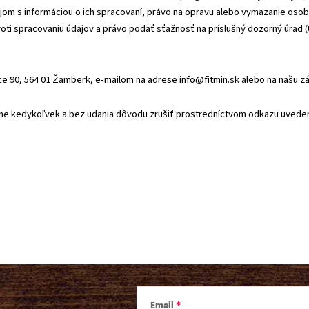
ajom s informáciou o ich spracovaní, právo na opravu alebo vymazanie oso
oti spracovaniu údajov a právo podať sťažnosť na príslušný dozorný úrad 
ce 90, 564 01 Žamberk, e-mailom na adrese info@fitmin.sk alebo na našu zá
jme kedykoľvek a bez udania dôvodu zrušiť prostredníctvom odkazu uvede
Email