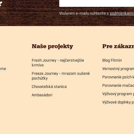
r
Vložením e-mailu súhlasíte s
podmienkami 
Naše projekty
Pre zákaz
Fresh Journey - najčerstvejšie
Blog Fitmin
krmivo
bame
Vernostný progra
Freeze Journey - mrazom sušené
Porovnanie psích 
pochúťky
Porovnanie mačac
Chovateľská stanica
Výživový program 
Ambasádori
Výživové doplnky p