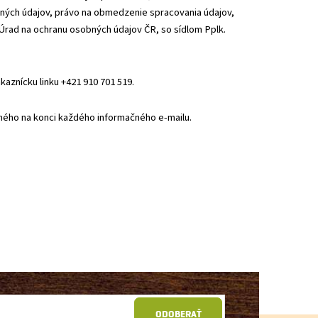
bných údajov, právo na obmedzenie spracovania údajov,
(Úrad na ochranu osobných údajov ČR, so sídlom Pplk.
kaznícku linku +421 910 701 519.
ného na konci každého informačného e-mailu.
ODOBERAŤ