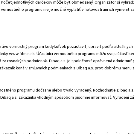
Počet jednotlivých darčekov môže byť obmedzený. Organizátor si vyhrad
vernostného programu nie je možné vyplatiť v hotovosti ani ich vymeniť za
 právo vernostný program kedykoľvek pozastaviť, upraviť podľa aktuálnych
ránky www.fitmin.sk. Účastníci vernostného programu môžu svoju účasť k
á za rovnakých podmienok. Dibaq a.s. je spoločnosť oprávnená odmietnuť p
 zákazník koná v zmluvných podmienkach s Dibaq a.s. proti dobrému menu s
rnostného programu dočasne alebo trvalo vyradený. Rozhodnutie Dibaq a.s.
 Dibaq a.s. zákazníka vhodným spôsobom písomne informovať. Vyradení zák