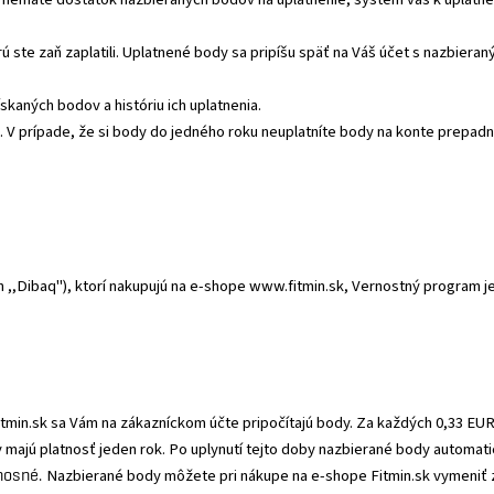
orú ste zaň zaplatili. Uplatnené body sa pripíšu späť na Váš účet s nazbie
kaných bodov a históriu ich uplatnenia.
. V prípade, že si body do jedného roku neuplatníte body na konte prepadn
n ,,Dibaq"), ktorí nakupujú na e-shope www.fitmin.sk, Vernostný program 
tmin.sk sa Vám na zákazníckom účte pripočítajú body. Za každých 0,33 EUR
y majú platnosť jeden rok. Po uplynutí tejto doby nazbierané body automat
nosné.
Nazbierané body môžete pri nákupe na e-shope Fitmin.sk vymeniť 