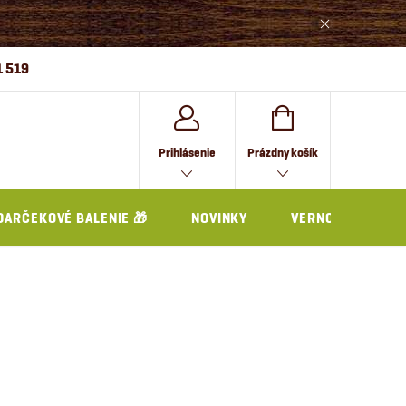
1 519
NÁKUPNÝ
Prihlásenie
Prázdny košík
KOŠÍK
DARČEKOVÉ BALENIE 🎁
NOVINKY
VERNOSTNÝ PRO