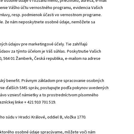
še osobné údaje v rozsahu meno, priezvisko, adresa, e-mail
denie Vášho účtu vernostného programu, evidencia Vašich
zmluvy, resp. podmienok účasti vo vernostnom programe.
de. že nám neposkytnete osobné údaje, nemôžete sa
ých údajov pre marketingové účely. Tie zahŕňajú
daov za týmto účelom je Váš súhlas. Poskytnutie Vašich
0, 564 01 Žamberk, Česká republika, e-mailom na adrese
nský benefit. Právnym základom pre spracovanie osobných
anie ďalších SMS správ, postupujte podľa pokynov uvedených
 právo vzniesť námietky a to prostredníctvom písomného
níckej linke + 421 910 701 519.
o súdu v Hradci Králové, oddiel B, vložka 1770.
, ktorého osobné údaje spracúvame, môžete voči nám