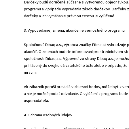
Darčeky budú doručené súčasne s vytvorenou objednávkou. 
programu a v prípade vypredania zásob darčekov. Darčeky z 
darčeky a ich vymáhanie právnou cestou je vylúčené.
3. Vypovedanie, zmena, ukončenie vernostného programu
Spoločnosť Dibaq a.s., výrobca značky Fitmin si vyhradzuje
ukončiť. O zmenách budete informovaní prostredníctvom st
spoločnosti Dibaq a.s. Výpoveď zo strany Dibaq a.s. je možn
prihlásený do svojho uživateľského účtu alebo v prípade, že
mravmi.
Ak zákazník poruší pravidlá v zbieraní bodov, môže byť z ve
a nie je možné podať odvolanie. O vylúčení z programu bude
usporiadateľa.
4. Ochrana osobných údajov