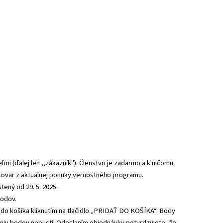
i (ďalej len ,,zákazník"). Členstvo je zadarmo a k ničomu
tovar z aktuálnej ponuky vernostného programu.
ený od 29. 5. 2025.
bodov.
 do košíka kliknutím na tlačidlo „PRIDAŤ DO KOŠÍKA“. Body
eniu bodov nepustí. Odoslaním objednávky potvrdzujete, že