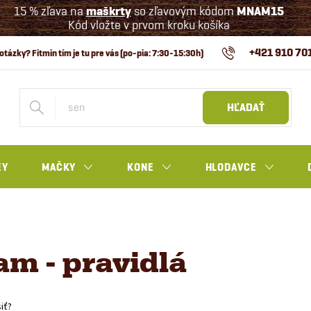
15 % zľava na
maškrty
so zľavovým kódom
MNAM15
Kód vložte v prvom kroku košíka
+421 910 70
HĽADAŤ
EY
MAČKY
KONE
HLODAVCE
m - pravidlá
iť?