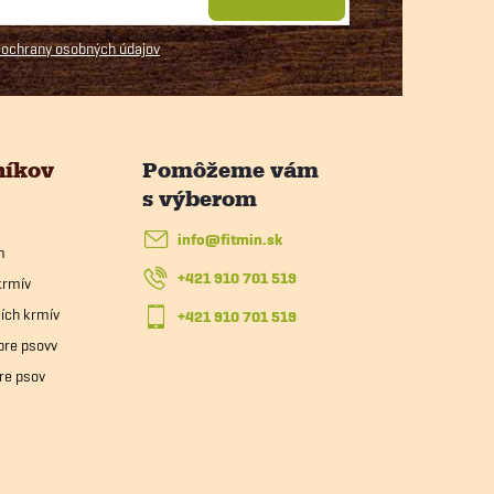
ochrany osobných údajov
níkov
info
@
fitmin.sk
m
+421 910 701 519
krmív
ích krmív
+421 910 701 519
pre psovv
re psov