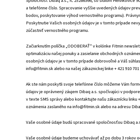
Spoločnosť Dibaq a.s., IČ 25286366, so sídlom Helvíkovice 
a telefónne číslo. Spracovanie vyššie uvedených údajov pre
bodov, poskytovanie výhod vernostného programu). Právnym
Poskytnutie Vašich osobných údajov je v tomto prípade ne
zúčastniť vernostného programu.
Začiarknutím políčka „ODOBERAŤ" v kolónke Fitmin newslett
optimalizáciu našej ponuky a zasielanie obchodných oznáme
osobných údajov je v tomto prípade dobrovoľné a Váš súhla
info@fitmin.sk alebo na našej zákaznickej linke + 421 910 701
Ak ste nám poskytli svoje telefónne číslo môžeme Vám form
údajov je oprávnený záujem Dibaq a.s. spočívajúci v podpo
v texte SMS správy alebo kontaktujte našu zákaznícku linku 
oznámenia zaslaného na info@fitmin.sk alebo na adresu Dibaq 
Vaše osobné údaje budú spracované spoločnosťou Dibaq a.s.,
Vaše osobné údaje budeme uchovávať až po dobu 3 rokov od