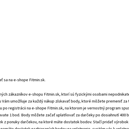
ť sa na e-shope Fitmin.sk.
ch zákazníkov e-shopu Fitmin.sk, ktorí sú fyzickými osobami nepodnikateľm
u Vám umožňuje za každý nákup získavať body, ktoré môžete premeniť za 
po registrácii na e-shope Fitmin.sk, na ktorom je vernostný program spust
avate 1 bod. Body môžete začať uplatňovať za darčeky po dosiahnutí 400 
ek z ponuky darčekov, na ktoré máte dostatok bodov. Stačí pridať výrobok
Ak nemáte dostatok nazbieraných bodov na uplatnenie, systém vás k uplatn