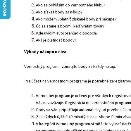
Ako sa prihlásim do vernostného klubu?
Ako získať body za nákup?
Ako môžem uplatniť získané body pri nákupe?
Čo sa stane s bodmi, keď vrátim tovar?
Kde uvidím svoj prehľad o bodoch?
Aká je platnosť bodov?
Výhody nákupu u nás:
Vernostný program - zbierajte body za každý nákup.
Pre účasť na vernostnom programe je potrebné zaregistrova
Vernostný program je určený pre všetkých registrovaný
Vás nezaväzuje. Registrácia do vernostného program
Body sa vám pripočítajú automaticky od prvého nákupu 
Za každých 0,33 EUR minutých na e-shope Fitmin získ
V kategórii Vernostný program si môžete vybrať darč
sa automaticky odpočítajú pri odoslaní objednávky. 