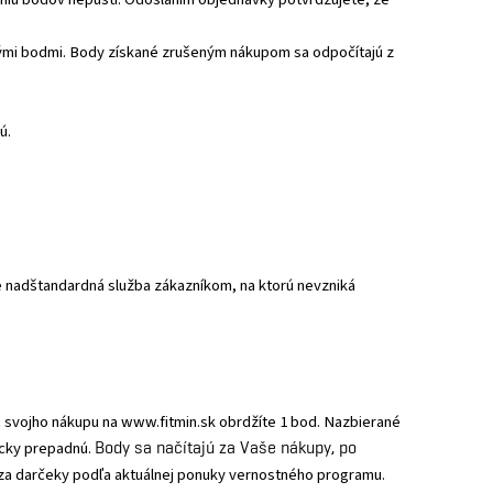
ranými bodmi. Body získané zrušeným nákupom sa odpočítajú z
ú.
je nadštandardná služba zákazníkom, na ktorú nevzniká
 svojho nákupu na www.fitmin.sk obrdžíte 1 bod. Nazbierané
icky prepadnú.
Body sa načítajú za Vaše nákupy, po
za darčeky podľa aktuálnej ponuky vernostného programu.