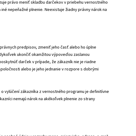
zuje právo meniť skladbu darčekov v priebehu vernostného
 iné nepeňažné plnenie. Neexistuje žiadny právny nárok na
 právnych predpisov, zmeniť jeho časť alebo ho úplne
edykoľvek ukončiť okamžitou výpoveďou zaslanou
oskytnúť darček v prípade, že zákazník nie je riadne
poločnosti alebo je jeho jednanie v rozpore s dobrými
 o vylúčení zákazníka z vernostného programu je definitívne
azníci nemajú nárok na akékoľvek plnenie zo strany