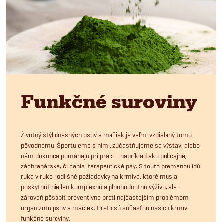
Funkčné suroviny
Životný štýl dnešných psov a mačiek je veľmi vzdialený tomu
pôvodnému. Športujeme s nimi, zúčastňujeme sa výstav, alebo
nám dokonca pomáhajú pri práci – napríklad ako policajné,
záchranárske, či canis-terapeutické psy. S touto premenou idú
ruka v ruke i odlišné požiadavky na krmivá, ktoré musia
poskytnúť nie len komplexnú a plnohodnotnú výživu, ale i
zároveň pôsobiť preventívne proti najčastejším problémom
organizmu psov a mačiek. Preto sú súčasťou našich krmív
funkčné suroviny.