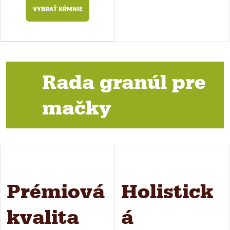
VYBRAŤ KŔMNIE
Rada granúl pre
mačky
Prémiová
Holistick
kvalita
á