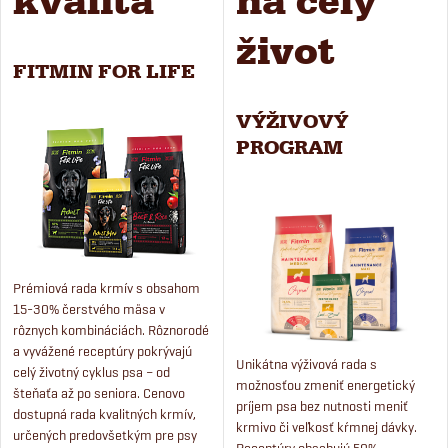
kvalita
na celý
život
FITMIN FOR LIFE
VÝŽIVOVÝ
PROGRAM
Prémiová rada krmív s obsahom
15-30% čerstvého mäsa v
rôznych kombináciách. Rôznorodé
a vyvážené receptúry pokrývajú
Unikátna výživová rada s
celý životný cyklus psa – od
možnosťou zmeniť energetický
šteňaťa až po seniora. Cenovo
príjem psa bez nutnosti meniť
dostupná rada kvalitných krmív,
krmivo či veľkosť kŕmnej dávky.
určených predovšetkým pre psy