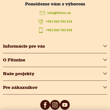
ä
info
@
fitmin.sk
t
+421 910 701 519
i
+421 910 701 519
e
Informácie pre vás
O Fitmine
Naše projekty
Pre zákazníkov