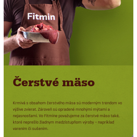
Čerstvé mäso
Krmivá s obsahom čerstvého mäsa sú moderným trendom vo
výžive zvierat. Zároveň sú opradené mnohými mýtami a
nejasnosťami. Vo Fitmine považujeme za čerstvé mäso také,
ktoré neprešlo žiadnym medzistupňom výroby – napríklad
varením či sušením.