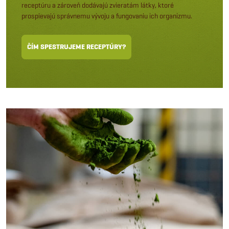
receptúru a zároveň dodávajú zvieratám látky, ktoré
prospievajú správnemu vývoju a fungovaniu ich organizmu.
ČÍM SPESTRUJEME RECEPTÚRY?