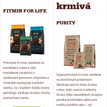
krmivá
FITMIN FOR LIFE
PURITY
Prémiové krmivá, založené na
kombinácii mäsa a ryže.
Komplexné receptúry s
Superprémiové krmivá, založené
vyváženým pomerom vitamínov a
na živočíšnych proteínoch.
minerálov poskytujú mačkám
Obsahujú pestrú škálu druhov
všetko, čo v každom štádiu života
mäsa, bylín, ovocia a zeleniny.
potrebujú. Vynikajú skvelou chuťou
Široký výber bezobilných receptúr
a priaznivou cenou.
ponúka prvotriednu výživu pre
mačky každého veku – od