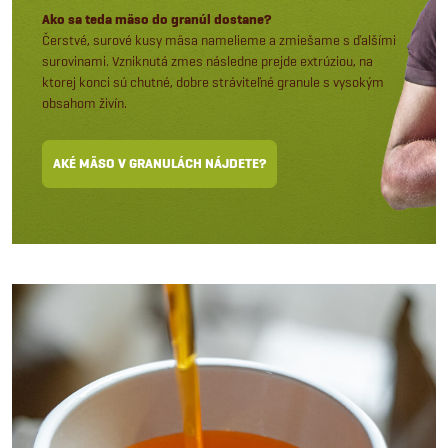
Ako sa teda mäso do granúl dostane?
Čerstvé, surové kusy mäsa namelieme a zmiešame s ďalšími
surovinami. Vzniknutá zmes následne prejde extrúziou, na
ktorej konci sú chutné, dobre stráviteľné granule s vysokým
obsahom živín.
AKÉ MÄSO V GRANULÁCH NÁJDETE?