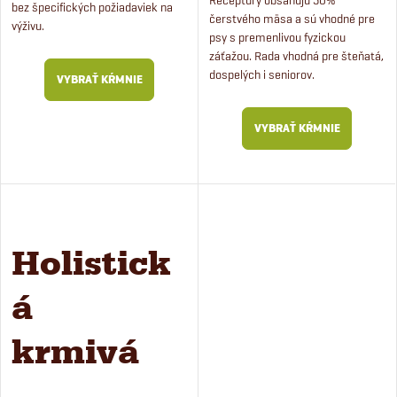
Receptúry obsahujú 50%
bez špecifických požiadaviek na
čerstvého mäsa a sú vhodné pre
výživu.
psy s premenlivou fyzickou
záťažou. Rada vhodná pre šteňatá,
dospelých i seniorov.
VYBRAŤ KŔMNIE
VYBRAŤ KŔMNIE
Holistick
á
krmivá