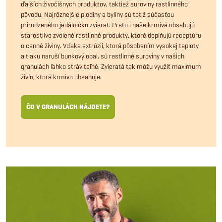
ďalších živočíšnych produktov, taktiež suroviny rastlinného
pôvodu. Najrôznejšie plodiny a byliny sú totiž súčasťou
prirodzeného jedálničku zvierat. Preto i naše krmivá obsahujú
starostlivo zvolené rastlinné produkty, ktoré doplňujú receptúru
o cenné živiny. Vďaka extrúzii, ktorá pôsobením vysokej teploty
a tlaku naruší bunkový obal, sú rastlinné suroviny v našich
granulách ľahko stráviteľné. Zvieratá tak môžu využiť maximum
živín, ktoré krmivo obsahuje.
ČO V GRANULÁCH NÁJDETE?