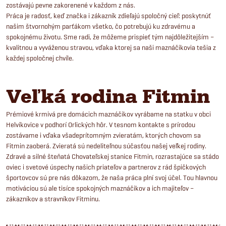
zostávajú pevne zakorenené v každom z nás.
Práca je radosť, keď značka i zákazník zdieľajú spoločný cieľ: poskytnúť
našim štvornohým parťákom všetko, čo potrebujú ku zdravému a
spokojnému životu. Sme radi, že môžeme prispieť tým najdôležitejším –
kvalitnou a vyváženou stravou, vďaka ktorej sa naši maznáčikovia tešia z
každej spoločnej chvíle.
Veľká rodina Fitmin
Prémiové krmivá pre domácich maznáčikov vyrábame na statku v obci
Helvíkovice v podhorí Orlických hôr. V tesnom kontakte s prírodou
zostávame i vďaka všadeprítomným zvieratám, ktorých chovom sa
Fitmin zaoberá. Zvieratá sú nedeliteľnou súčasťou našej veľkej rodiny.
Zdravé a silné šteňatá Chovateľskej stanice Fitmin, rozrastajúce sa stádo
oviec i svetové úspechy našich priateľov a partnerov z rád špičkových
športovcov sú pre nás dôkazom, že naša práca plní svoj účel. Tou hlavnou
motiváciou sú ale tisíce spokojných maznáčikov a ich majiteľov –
zákazníkov a stravníkov Fitminu.