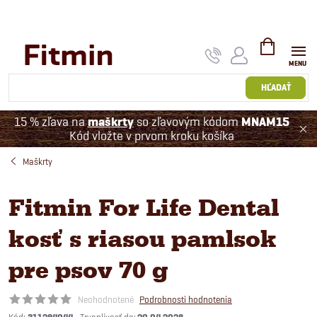
Prejsť
na
obsah
NÁKUPNÝ
KOŠÍK
HĽADAŤ
15 % zľava na
maškrty
so zľavovým kódom
MNAM15
Kód vložte v prvom kroku košíka
Maškrty
Fitmin For Life Dental
kosť s riasou pamlsok
pre psov 70 g
Neohodnotené
Podrobnosti hodnotenia
Kód: