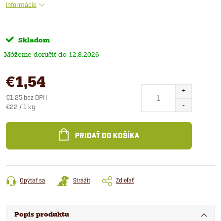
informácie
Skladom
12.8.2026
€1,54
€1,25 bez DPH
Jednotková
€22 / 1 kg
cena:
PRIDAŤ DO KOŠÍKA
Opýtať sa
Strážiť
Zdieľať
Popis produktu