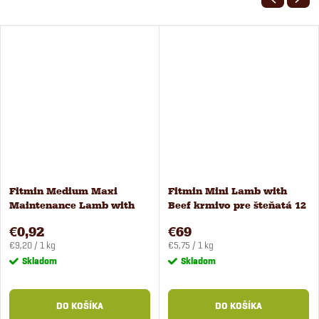
Fitmin Medium Maxi
Fitmin Mini Lamb with
Maintenance Lamb with
Beef krmivo pre šteňatá 12
Beef krmivo pre psov 100 g
kg
€0,92
€69
Jednotková
Jednotková
€9,20 / 1 kg
€5,75 / 1 kg
cena:
cena:
Skladom
Skladom
DO KOŠÍKA
DO KOŠÍKA