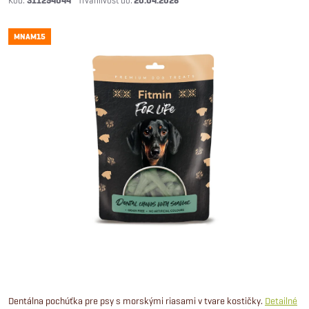
311294044
20.04.2028
MNAM15
Dentálna pochúťka pre psy s morskými riasami v tvare kostičky.
Detailné