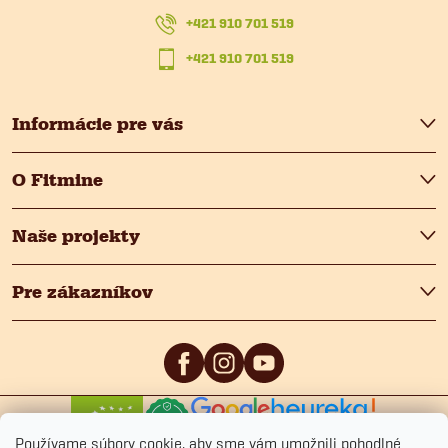
t
+421 910 701 519
i
+421 910 701 519
e
Informácie pre vás
O Fitmine
Naše projekty
Pre zákazníkov
0
/5
4.9
/5
Používame súbory cookie, aby sme vám umožnili pohodlné