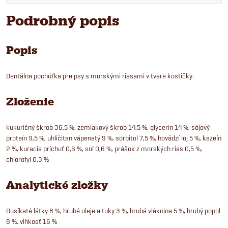
Podrobný popis
Popis
Dentálna pochúťka pre psy s morskými riasami v tvare kostičky.
Zloženie
kukuričný škrob 36,5 %, zemiakový škrob 14,5 %, glycerín 14 %, sójový
proteín 9,5 %, uhličitan vápenatý 9 %, sorbitol 7,5 %, hovädzí loj 5 %, kazeín
2 %, kuracia príchuť 0,6 %, soľ 0,6 %, prášok z morských rias 0,5 %,
chlorofyl 0,3 %
Analytické zložky
Dusíkaté látky 8 %, hrubé oleje a tuky 3 %, hrubá vláknina 5 %,
hrubý popol
8 %, vlhkosť 16 %