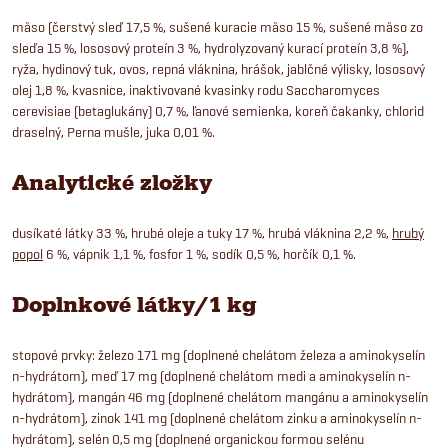
mäso (čerstvý sleď 17,5 %, sušené kuracie mäso 15 %, sušené mäso zo
sleďa 15 %, lososový proteín 3 %, hydrolyzovaný kurací proteín 3,8 %),
ryža, hydinový tuk, ovos, repná vláknina, hrášok, jablčné výlisky, lososový
olej 1,8 %, kvasnice, inaktivované kvasinky rodu Saccharomyces
cerevisiae (betaglukány) 0,7 %, ľanové semienka, koreň čakanky, chlorid
draselný, Perna mušle, juka 0,01 %.
Analytické zložky
dusíkaté látky 33 %, hrubé oleje a tuky 17 %, hrubá vláknina 2,2 %,
hrubý
popol
6 %, vápnik 1,1 %, fosfor 1 %, sodík 0,5 %, horčík 0,1 %.
Doplnkové látky/1 kg
stopové prvky: železo 171 mg (doplnené chelátom železa a aminokyselín
n-hydrátom), meď 17 mg (doplnené chelátom medi a aminokyselín n-
hydrátom), mangán 46 mg (doplnené chelátom mangánu a aminokyselín
n-hydrátom), zinok 141 mg (doplnené chelátom zinku a aminokyselín n-
hydrátom), selén 0,5 mg (doplnené organickou formou selénu