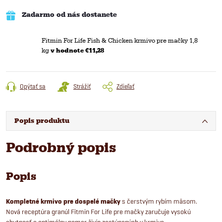
Zadarmo od nás dostanete
Fitmin For Life Fish & Chicken krmivo pre mačky 1,8
kg
v hodnote €11,28
Opýtať sa
Strážiť
Zdieľať
Popis produktu
Podrobný popis
Popis
Kompletné krmivo pre dospelé mačky
s čerstvým rybím mäsom.
Nová receptúra granúl Fitmin For Life pre mačky zaručuje vysokú
chutnosť a optimálny pomer živín zastúpených v krmive.