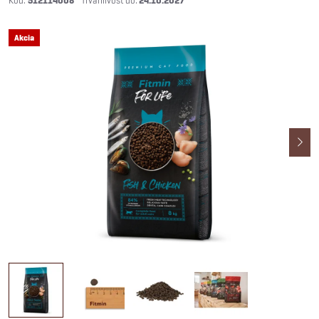
512114008
24.10.2027
Akcia