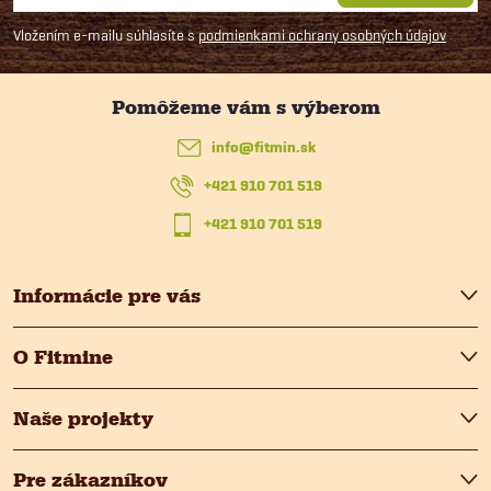
á
Vložením e-mailu súhlasíte s
podmienkami ochrany osobných údajov
p
ä
info
@
fitmin.sk
t
+421 910 701 519
i
+421 910 701 519
e
Informácie pre vás
O Fitmine
Naše projekty
Pre zákazníkov