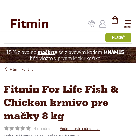
Prejsť
na
obsah
NÁKUPNÝ
KOŠÍK
HĽADAŤ
15 % zľava na
maškrty
so zľavovým kódom
MNAM15
Kód vložte v prvom kroku košíka
Fitmin For Life
Fitmin For Life Fish &
Chicken krmivo pre
mačky 8 kg
Neohodnotené
Podrobnosti hodnotenia
Kód: