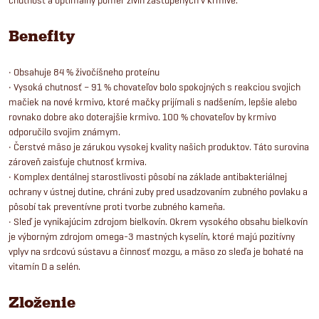
Benefity
• Obsahuje 84 % živočíšneho proteínu
• Vysoká chutnosť – 91 % chovateľov bolo spokojných s reakciou svojich
mačiek na nové krmivo, ktoré mačky prijímali s nadšením, lepšie alebo
rovnako dobre ako doterajšie krmivo. 100 % chovateľov by krmivo
odporučilo svojim známym.
• Čerstvé mäso je zárukou vysokej kvality našich produktov. Táto surovina
zároveň zaisťuje chutnosť krmiva.
• Komplex dentálnej starostlivosti pôsobí na základe antibakteriálnej
ochrany v ústnej dutine, chráni zuby pred usadzovaním zubného povlaku a
pôsobí tak preventívne proti tvorbe zubného kameňa.
• Sleď je vynikajúcim zdrojom bielkovín. Okrem vysokého obsahu bielkovín
je výborným zdrojom omega-3 mastných kyselín, ktoré majú pozitívny
vplyv na srdcovú sústavu a činnosť mozgu, a mäso zo sleďa je bohaté na
vitamín D a selén.
Zloženie