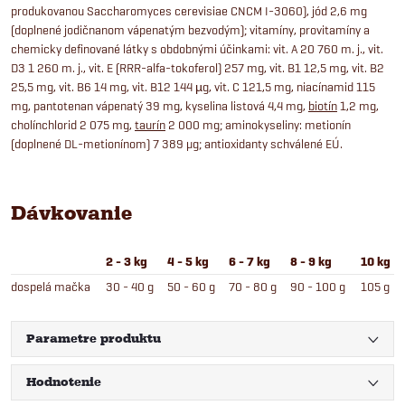
produkovanou Saccharomyces cerevisiae CNCM I-3060), jód 2,6 mg
(doplnené jodičnanom vápenatým bezvodým); vitamíny, provitamíny a
chemicky definované látky s obdobnými účinkami: vit. A 20 760 m. j., vit.
D3 1 260 m. j., vit. E (RRR-alfa-tokoferol) 257 mg, vit. B1 12,5 mg, vit. B2
25,5 mg, vit. B6 14 mg, vit. B12 144 µg, vit. C 121,5 mg, niacínamid 115
mg, pantotenan vápenatý 39 mg, kyselina listová 4,4 mg,
biotín
1,2 mg,
cholínchlorid 2 075 mg,
taurín
2 000 mg; aminokyseliny: metionín
(doplnené DL-metionínom) 7 389 μg; antioxidanty schválené EÚ.
Dávkovanie
2 - 3 kg
4 - 5 kg
6 - 7 kg
8 - 9 kg
10 kg
dospelá mačka
30 - 40 g
50 - 60 g
70 - 80 g
90 - 100 g
105 g
Parametre produktu
Hodnotenie