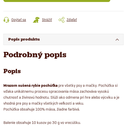
Opýtať sa
Strážiť
Zdieľať
Popis produktu
Podrobný popis
Popis
Mrazom sušená rybie pochúťka
pre všetky psy a mačky. Pochúťka si
vďaka unikátnemu procesu spracovania mäsa zachováva vysokú
chutnosť a živinovú hodnotu. Slúži ako odmena pri hre alebo výcviku a je
vhodná pre psy a mačky všetkých veľkostí a veku.
Pochúťka obsahuje 100% mäsa, žiadne farbivá.
Balenie obsahuje 10 kusov po 30 g vo vrecúšku.