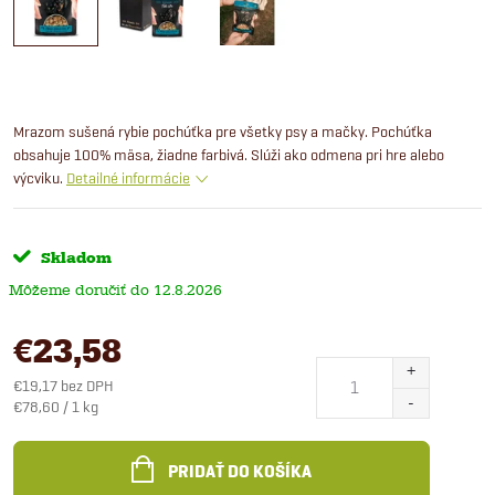
Mrazom sušená rybie pochúťka pre všetky psy a mačky. Pochúťka
obsahuje 100% mäsa, žiadne farbivá. Slúži ako odmena pri hre alebo
výcviku.
Detailné informácie
Skladom
12.8.2026
€23,58
€19,17 bez DPH
Jednotková
€78,60 / 1 kg
cena:
PRIDAŤ DO KOŠÍKA