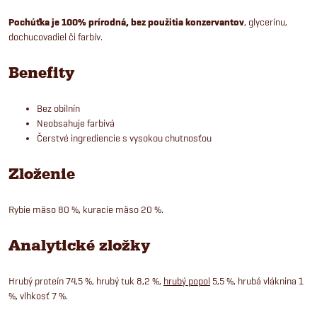
Pochúťka je 100% prírodná, bez použitia konzervantov
, glycerínu,
dochucovadiel či farbív.
Benefity
Bez obilnín
Neobsahuje farbivá
Čerstvé ingrediencie s vysokou chutnosťou
Zloženie
Rybie mäso 80 %, kuracie mäso 20 %.
Analytické zložky
Hrubý proteín 74,5 %, hrubý tuk 8,2 %,
hrubý popol
5,5 %, hrubá vláknina 1
%, vlhkosť 7 %.