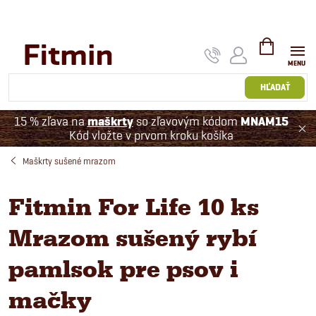
Prejsť
na
obsah
NÁKUPNÝ
KOŠÍK
HĽADAŤ
15 % zľava na
maškrty
so zľavovým kódom
MNAM15
Kód vložte v prvom kroku košíka
Maškrty sušené mrazom
Fitmin For Life 10 ks
Mrazom sušený rybí
pamlsok pre psov i
mačky