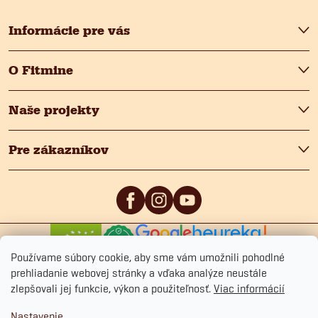
e
Informácie pre vás
O Fitmine
Naše projekty
Pre zákazníkov
0
/5
4.9
/5
Používame súbory cookie, aby sme vám umožnili pohodlné
prehliadanie webovej stránky a vďaka analýze neustále
zlepšovali jej funkcie, výkon a použiteľnosť.
Viac informácií
Nastavenie
Copyright 2026
Fitmin.sk
. Všetky práva vyhradené.
Upraviť nastavenie cookies