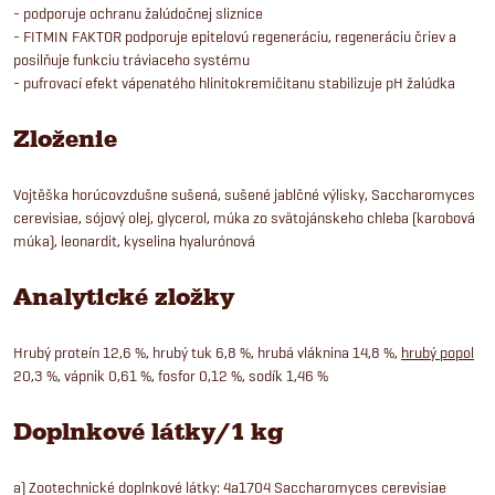
- podporuje ochranu žalúdočnej sliznice
- FITMIN FAKTOR podporuje epitelovú regeneráciu, regeneráciu čriev a
posilňuje funkciu tráviaceho systému
- pufrovací efekt vápenatého hlinitokremičitanu stabilizuje pH žalúdka
Zloženie
Vojtěška horúcovzdušne sušená, sušené jablčné výlisky, Saccharomyces
cerevisiae, sójový olej, glycerol, múka zo svätojánskeho chleba (karobová
múka), leonardit, kyselina hyalurónová
Analytické zložky
Hrubý proteín 12,6 %, hrubý tuk 6,8 %, hrubá vláknina 14,8 %,
hrubý popol
20,3 %, vápnik 0,61 %, fosfor 0,12 %, sodík 1,46 %
Doplnkové látky/1 kg
a) Zootechnické doplnkové látky: 4a1704 Saccharomyces cerevisiae