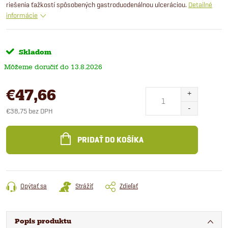
riešenia ťažkostí spôsobených gastroduodenálnou ulceráciou.
Detailné
informácie
Skladom
13.8.2026
€47,66
€38,75 bez DPH
Jednotková
cena:
PRIDAŤ DO KOŠÍKA
Opýtať sa
Strážiť
Zdieľať
Popis produktu