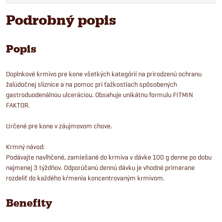
Podrobný popis
Popis
Doplnkové krmivo pre kone všetkých kategórií na prirodzenú ochranu
žalúdočnej sliznice a na pomoc pri ťažkostiach spôsobených
gastroduodenálnou ulceráciou. Obsahuje unikátnu formulu FITMIN
FAKTOR.
Určené pre kone v záujmovom chove.
Krmný návod:
Podávajte navlhčené, zamiešané do krmiva v dávke 100 g denne po dobu
najmenej 3 týždňov. Odporúčanú dennú dávku je vhodné primerane
rozdeliť do každého kŕmenia koncentrovaným krmivom.
Benefity