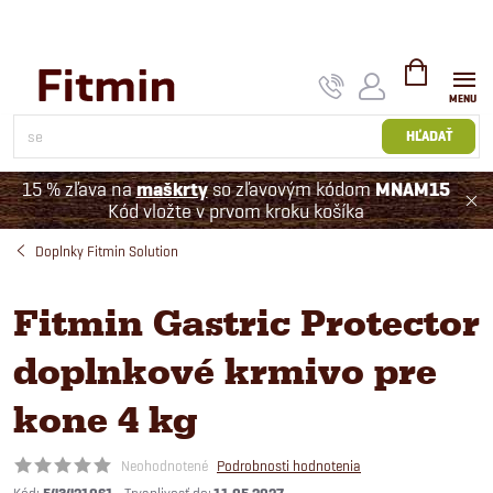
Prejsť
na
obsah
NÁKUPNÝ
KOŠÍK
HĽADAŤ
15 % zľava na
maškrty
so zľavovým kódom
MNAM15
Kód vložte v prvom kroku košíka
Doplnky Fitmin Solution
Fitmin Gastric Protector
doplnkové krmivo pre
kone 4 kg
Neohodnotené
Podrobnosti hodnotenia
Kód: