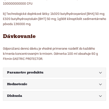
100000000000 CFU
b) Technologické doplnkové látky: 1b320 butylhydroxyanizol (BHA) 50 mg;
E320 butylhydroxytoluén (BHT) 50 mg; 1g568 klinoptilolit sedimentárneho
pôvodu 136000 mg.
Dávkovanie
Odporúčanú dennú dávku je vhodné primerane rozdeliť do každého
kŕmenia koncentrovaným krmivom. Odmerka 100 ml obsahuje 60 g
Fitmin GASTRIC PROTECTOR.
Parametre produktu
Hodnotenie
Diskusia