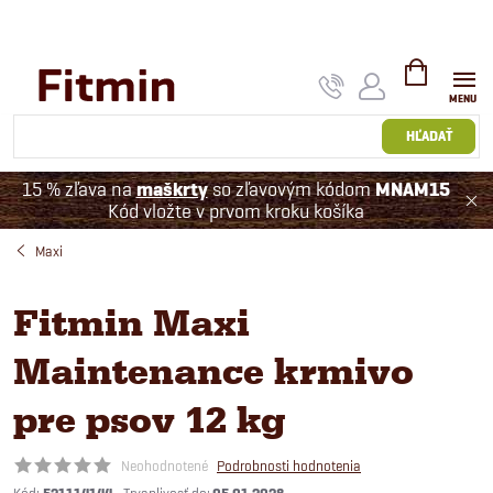
Prejsť
na
obsah
NÁKUPNÝ
KOŠÍK
HĽADAŤ
15 % zľava na
maškrty
so zľavovým kódom
MNAM15
Kód vložte v prvom kroku košíka
Maxi
Fitmin Maxi
Maintenance krmivo
pre psov 12 kg
Neohodnotené
Podrobnosti hodnotenia
Kód: