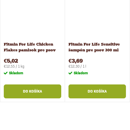
Fitmin For Life Chicken
Fitmin For Life Sensitive
Flakes pamlsok pre psov
šampón pre psov 300 ml
400 g
€5,02
€3,69
Jednotková
Jednotková
€12,55 / 1 kg
€12,30 / 1 l
cena:
cena:
Skladom
Skladom
DO KOŠÍKA
DO KOŠÍKA