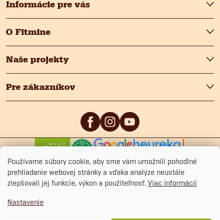
e
Informácie pre vás
O Fitmine
Naše projekty
Pre zákazníkov
0
/5
4.9
/5
Používame súbory cookie, aby sme vám umožnili pohodlné
prehliadanie webovej stránky a vďaka analýze neustále
zlepšovali jej funkcie, výkon a použiteľnosť.
Viac informácií
Nastavenie
Copyright 2026
Fitmin.sk
. Všetky práva vyhradené.
Upraviť nastavenie cookies
Ochrana osobných údajov
Obchodné podmienky
Cookies