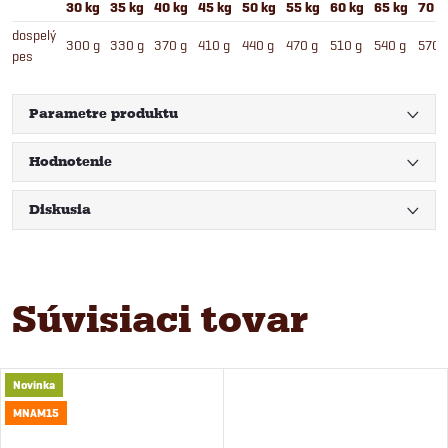
30 kg
35 kg
40 kg
45 kg
50 kg
55 kg
60 kg
65 kg
70 k
dospelý
300 g
330 g
370 g
410 g
440 g
470 g
510 g
540 g
570 
pes
Parametre produktu
Hodnotenie
Diskusia
Súvisiaci tovar
Novinka
MNAM15