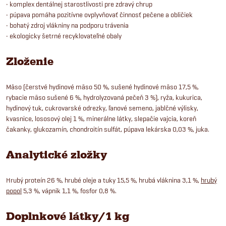
• komplex dentálnej starostlivosti pre zdravý chrup
• púpava pomáha pozitívne ovplyvňovať činnosť pečene a obličiek
• bohatý zdroj vlákniny na podporu trávenia
• ekologicky šetrné recyklovateľné obaly
Zloženie
Mäso (čerstvé hydinové mäso 50 %, sušené hydinové mäso 17,5 %,
rybacie mäso sušené 6 %, hydrolyzovaná pečeň 3 %), ryža, kukurica,
hydinový tuk, cukrovarské odrezky, ľanové semeno, jablčné výlisky,
kvasnice, lososový olej 1 %, minerálne látky, slepačie vajcia, koreň
čakanky, glukozamín, chondroitín sulfát, púpava lekárska 0,03 %, juka.
Analytické zložky
Hrubý proteín 26 %, hrubé oleje a tuky 15,5 %, hrubá vláknina 3,1 %,
hrubý
popol
5,3 %, vápnik 1,1 %, fosfor 0,8 %.
Doplnkové látky/1 kg