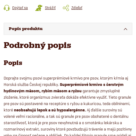
Opýtať sa
Strážiť
Zdieľať
Popis produktu
Podrobný popis
Popis
Doprajte svojmu psovi superprémiové krmivo pre psov, ktorým kŕmia aj
Horská služba Českej republiky.
Superprémiové krmivo s čerstvým
hydinovým mäsom, rybím mäsom a ryžou
garantuje zmysluplné
zloženie, ktoré organizmus zvieraťa dokáže efektívne využiť. Tieto granule
pre psov sú postavené na receptúre s ryžou a kukuricou, teda obilninami,
ktoré
neobsahujú lepok a sú hypoalergénne.
Aj ďalšie suroviny sú
volené veľmi racionálne, a tak sú granule pre psov obohatené o dentálnu
starostlivosť, ktorá je pre psov nevyhnutná a o smotánku lekársku a
rozmarínový extrakt, suroviny ktoré povzbudzujú trávenie a majú pozitívny
vplyv na činnosť pečene a obličiek. Do každej Fitmin granule sme pridali aj