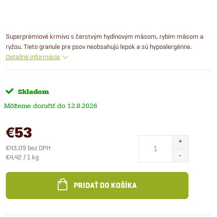
Superprémiové krmivo s čerstvým hydinovým mäsom, rybím mäsom a
ryžou. Tieto granule pre psov neobsahujú lepok a sú hypoalergénne.
Detailné informácie
Skladom
12.8.2026
€53
€43,09 bez DPH
Jednotková
€4,42 / 1 kg
cena:
PRIDAŤ DO KOŠÍKA