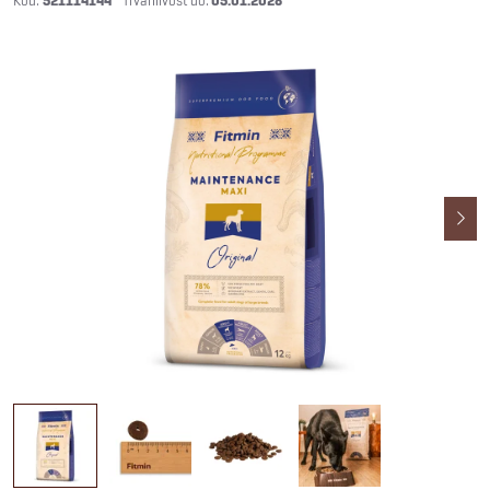
521114144
05.01.2028