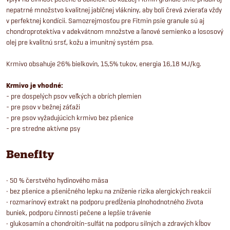
nepatrné množstvo kvalitnej jablčnej vlákniny, aby boli črevá zvieraťa vždy
v perfektnej kondícii. Samozrejmosťou pre Fitmin psie granule sú aj
chondroprotektíva v adekvátnom množstve a ľanové semienko a lososový
olej pre kvalitnú srsť, kožu a imunitný systém psa.
Krmivo obsahuje 26% bielkovín, 15,5% tukov, energia 16,18 MJ/kg.
Krmivo je vhodné:
- pre dospelých psov veľkých a obrích plemien
- pre psov v bežnej záťaži
- pre psov vyžadujúcich krmivo bez pšenice
- pre stredne aktívne psy
Benefity
• 50 % čerstvého hydinového mäsa
• bez pšenice a pšeničného lepku na zníženie rizika alergických reakcií
• rozmarínový extrakt na podporu predĺženia plnohodnotného života
buniek, podporu činnosti pečene a lepšie trávenie
• glukosamín a chondroitín-sulfát na podporu silných a zdravých kĺbov