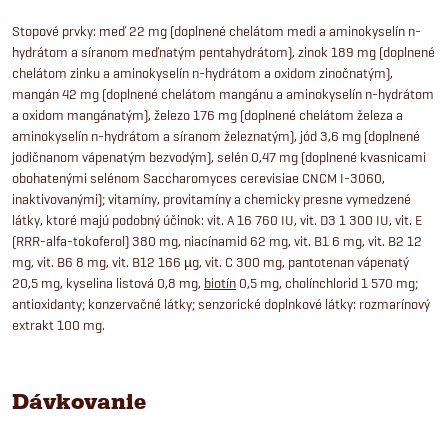
Stopové prvky: meď 22 mg (doplnené chelátom medi a aminokyselín n-
hydrátom a síranom meďnatým pentahydrátom), zinok 189 mg (doplnené
chelátom zinku a aminokyselín n-hydrátom a oxidom zinočnatým),
mangán 42 mg (doplnené chelátom mangánu a aminokyselín n-hydrátom
a oxidom mangánatým), železo 176 mg (doplnené chelátom železa a
aminokyselín n-hydrátom a síranom železnatým), jód 3,6 mg (doplnené
jodičnanom vápenatým bezvodým), selén 0,47 mg (doplnené kvasnicami
obohatenými selénom Saccharomyces cerevisiae CNCM I-3060,
inaktivovanými); vitamíny, provitamíny a chemicky presne vymedzené
látky, ktoré majú podobný účinok: vit. A 16 760 IU, vit. D3 1 300 IU, vit. E
(RRR-alfa-tokoferol) 380 mg, niacínamid 62 mg, vit. B1 6 mg, vit. B2 12
mg, vit. B6 8 mg, vit. B12 166 µg, vit. C 300 mg, pantotenan vápenatý
20,5 mg, kyselina listová 0,8 mg,
biotín
0,5 mg, cholínchlorid 1 570 mg;
antioxidanty; konzervačné látky; senzorické doplnkové látky: rozmarínový
extrakt 100 mg.
Dávkovanie