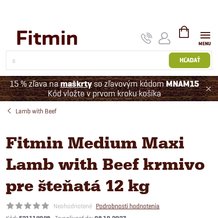
Prejsť
na
obsah
NÁKUPNÝ
KOŠÍK
HĽADAŤ
15 % zľava na
maškrty
so zľavovým kódom
MNAM15
Kód vložte v prvom kroku košíka
Lamb with Beef
Fitmin Medium Maxi
Lamb with Beef krmivo
pre šteňatá 12 kg
Neohodnotené
Podrobnosti hodnotenia
Kód: