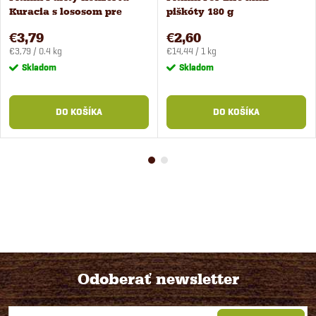
Kuracia s lososom pre
piškóty 180 g
štenatá 400 g
€3,79
€2,60
Jednotková
Jednotková
€3,79 / 0.4 kg
€14,44 / 1 kg
cena:
cena:
Skladom
Skladom
DO KOŠÍKA
DO KOŠÍKA
Odoberať newsletter
Z