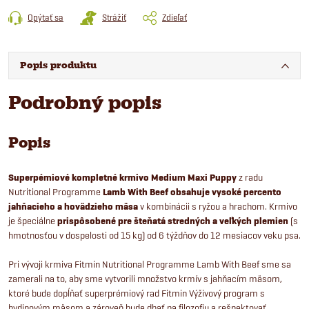
Opýtať sa
Strážiť
Zdieľať
Popis produktu
Podrobný popis
Popis
Superpémiové kompletné krmivo Medium Maxi Puppy
z radu
Nutritional Programme
Lamb With Beef obsahuje vysoké percento
jahňacieho a hovädzieho mäsa
v kombinácii s ryžou a hrachom. Krmivo
je špeciálne
prispôsobené pre šteňatá stredných a veľkých plemien
(s
hmotnosťou v dospelosti od 15 kg) od 6 týždňov do 12 mesiacov veku psa.
Pri vývoji krmiva Fitmin Nutritional Programme Lamb With Beef sme sa
zamerali na to, aby sme vytvorili množstvo krmív s jahňacím mäsom,
ktoré bude dopĺňať superprémiový rad Fitmin Výživový program s
hydinovým mäsom a zároveň bude dbať na filozofiu a rešpektovať