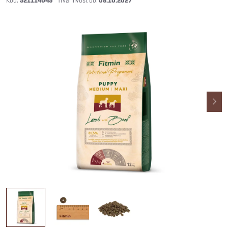
521114049
08.10.2027