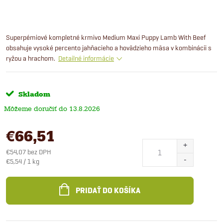
Superpémiové kompletné krmivo Medium Maxi Puppy Lamb With Beef
obsahuje vysoké percento jahňacieho a hovädzieho mäsa v kombinácii s
ryžou a hrachom.
Detailné informácie
Skladom
13.8.2026
€66,51
€54,07 bez DPH
Jednotková
€5,54 / 1 kg
cena:
PRIDAŤ DO KOŠÍKA