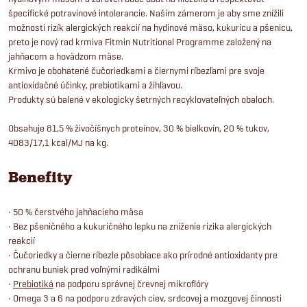
špecifické potravinové intolerancie. Naším zámerom je aby sme znížili
možnosti rizík alergických reakcií na hydinové mäso, kukuricu a pšenicu,
preto je nový rad krmiva Fitmin Nutritional Programme založený na
jahňacom a hovädzom mäse.
Krmivo je obohatené čučoriedkami a čiernymi ríbezľami pre svoje
antioxidačné účinky, prebiotikami a žihľavou.
Produkty sú balené v ekologicky šetrných recyklovateľných obaloch.
Obsahuje 81,5 % živočíšnych proteínov, 30 % bielkovín, 20 % tukov,
4083/17,1 kcal/MJ na kg.
Benefity
• 50 % čerstvého jahňacieho mäsa
• Bez pšeničného a kukuričného lepku na zníženie rizika alergických
reakcií
• Čučoriedky a čierne ríbezle pôsobiace ako prírodné antioxidanty pre
ochranu buniek pred voľnými radikálmi
•
Prebiotiká
na podporu správnej črevnej mikroflóry
• Omega 3 a 6 na podporu zdravých ciev, srdcovej a mozgovej činnosti