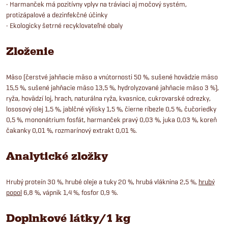
• Harmanček má pozitívny vplyv na tráviaci aj močový systém,
protizápalové a dezinfekčné účinky
• Ekologicky šetrné recyklovateľné obaly
Zloženie
Mäso (čerstvé jahňacie mäso a vnútornosti 50 %, sušené hovädzie mäso
15,5 %, sušené jahňacie mäso 13,5 %, hydrolyzované jahňacie mäso 3 %),
ryža, hovädzí loj, hrach, naturálna ryža, kvasnice, cukrovarské odrezky,
lososový olej 1,5 %, jablčné výlisky 1,5 %, čierne ríbezle 0,5 %, čučoriedky
0,5 %, mononátrium fosfát, harmanček pravý 0,03 %, juka 0,03 %, koreň
čakanky 0,01 %, rozmarínový extrakt 0,01 %.
Analytické zložky
Hrubý proteín 30 %, hrubé oleje a tuky 20 %, hrubá vláknina 2,5 %,
hrubý
popol
6,8 %, vápnik 1,4 %, fosfor 0,9 %.
Doplnkové látky/1 kg