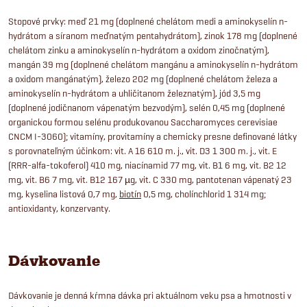
Stopové prvky: meď 21 mg (doplnené chelátom medi a aminokyselín n-
hydrátom a síranom meďnatým pentahydrátom), zinok 178 mg (doplnené
chelátom zinku a aminokyselín n-hydrátom a oxidom zinočnatým),
mangán 39 mg (doplnené chelátom mangánu a aminokyselín n-hydrátom
a oxidom mangánatým), železo 202 mg (doplnené chelátom železa a
aminokyselín n-hydrátom a uhličitanom železnatým), jód 3,5 mg
(doplnené jodičnanom vápenatým bezvodým), selén 0,45 mg (doplnené
organickou formou selénu produkovanou Saccharomyces cerevisiae
CNCM I-3060); vitamíny, provitamíny a chemicky presne definované látky
s porovnateľným účinkom: vit. A 16 610 m. j., vit. D3 1 300 m. j., vit. E
(RRR-alfa-tokoferol) 410 mg, niacínamid 77 mg, vit. B1 6 mg, vit. B2 12
mg, vit. B6 7 mg, vit. B12 167 µg, vit. C 330 mg, pantotenan vápenatý 23
mg, kyselina listová 0,7 mg,
biotín
0,5 mg, cholínchlorid 1 314 mg;
antioxidanty, konzervanty.
Dávkovanie
Dávkovanie je denná kŕmna dávka pri aktuálnom veku psa a hmotnosti v