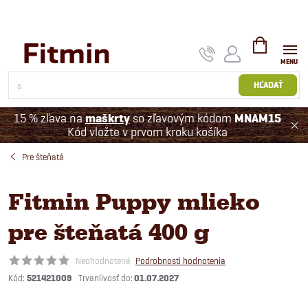
Prejsť
na
obsah
NÁKUPNÝ
KOŠÍK
HĽADAŤ
15 % zľava na
maškrty
so zľavovým kódom
MNAM15
Kód vložte v prvom kroku košíka
Pre šteňatá
Fitmin Puppy mlieko
pre šteňatá 400 g
Neohodnotené
Podrobnosti hodnotenia
Kód:
521421009
01.07.2027