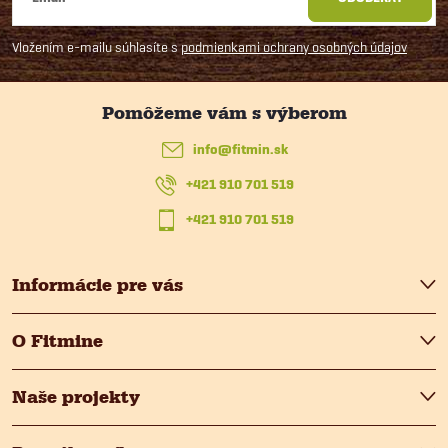
á
Vložením e-mailu súhlasíte s
podmienkami ochrany osobných údajov
p
ä
info
@
fitmin.sk
t
+421 910 701 519
i
+421 910 701 519
e
Informácie pre vás
O Fitmine
Naše projekty