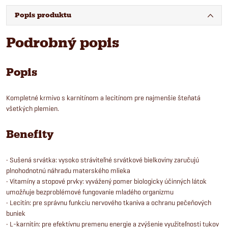
Popis produktu
Podrobný popis
Popis
Kompletné krmivo s karnitínom a lecitínom pre najmenšie šteňatá
všetkých plemien.
Benefity
• Sušená srvátka: vysoko stráviteľné srvátkové bielkoviny zaručujú
plnohodnotnú náhradu materského mlieka
• Vitamíny a stopové prvky: vyvážený pomer biologicky účinných látok
umožňuje bezproblémové fungovanie mladého organizmu
• Lecitín: pre správnu funkciu nervového tkaniva a ochranu pečeňových
buniek
• L-karnitín: pre efektívnu premenu energie a zvýšenie využiteľnosti tukov