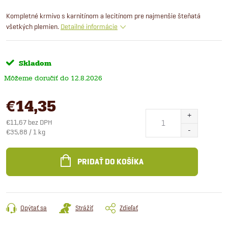
Kompletné krmivo s karnitínom a lecitínom pre najmenšie šteňatá
všetkých plemien.
Detailné informácie
Skladom
12.8.2026
€14,35
€11,67 bez DPH
Jednotková
€35,88 / 1 kg
cena:
PRIDAŤ DO KOŠÍKA
Opýtať sa
Strážiť
Zdieľať