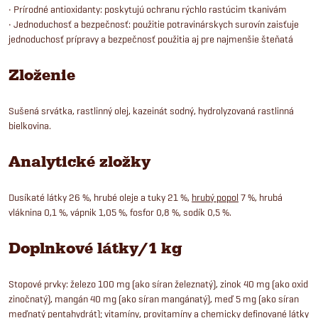
• Prírodné antioxidanty: poskytujú ochranu rýchlo rastúcim tkanivám
• Jednoduchosť a bezpečnosť: použitie potravinárskych surovín zaisťuje
jednoduchosť prípravy a bezpečnosť použitia aj pre najmenšie šteňatá
Zloženie
Sušená srvátka, rastlinný olej, kazeinát sodný, hydrolyzovaná rastlinná
bielkovina.
Analytické zložky
Dusíkaté látky 26 %, hrubé oleje a tuky 21 %,
hrubý popol
7 %, hrubá
vláknina 0,1 %, vápnik 1,05 %, fosfor 0,8 %, sodík 0,5 %.
Doplnkové látky/1 kg
Stopové prvky: železo 100 mg (ako síran železnatý), zinok 40 mg (ako oxid
zinočnatý), mangán 40 mg (ako síran mangánatý), meď 5 mg (ako síran
meďnatý pentahydrát); vitamíny, provitamíny a chemicky definované látky