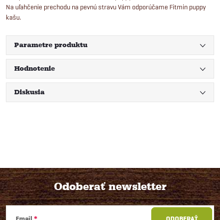
Na uľahčenie prechodu na pevnú stravu Vám odporúčame Fitmin puppy
kašu.
Parametre produktu
Hodnotenie
Diskusia
Odoberať newsletter
Z
Email
ODOBERAŤ