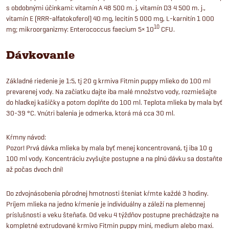
s obdobnými účinkami: vitamín A 48 500 m. j, vitamín D3 4 500 m. j.,
vitamín E (RRR-alfatokoferol) 40 mg, lecitín 5 000 mg, L-karnitín 1 000
10
mg; mikroorganizmy: Enterococcus faecium 5× 10
CFU.
Dávkovanie
Základné riedenie je 1:5, tj 20 g krmiva Fitmin puppy mlieko do 100 ml
prevarenej vody. Na začiatku dajte iba malé množstvo vody, rozmiešajte
do hladkej kašičky a potom doplňte do 100 ml. Teplota mlieka by mala byť
30-39 °C.
Vnútri balenia je odmerka, ktorá má cca 30 ml.
Kŕmny návod:
Pozor! Prvá dávka mlieka by mala byť menej koncentrovaná, tj iba 10 g
100 ml vody. Koncentráciu zvyšujte postupne a na plnú dávku sa dostaňte
až počas dvoch dní!
Do zdvojnásobenia pôrodnej hmotnosti šteniat kŕmte každé 3 hodiny.
Príjem mlieka na jedno kŕmenie je individuálny a záleží na plemennej
príslušnosti a veku šteňaťa. Od veku 4 týždňov postupne prechádzajte na
kompletné extrudované krmivo Fitmin puppy mini, medium alebo maxi.