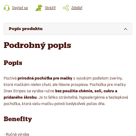
Opýtať sa
Strážiť
Zdieľať
Popis produktu
Podrobný popis
Popis
Poctivá
prírodná pochúťka pre mačky
s vysokým podielom zveriny,
ktorá mačkám nielen chutí, ale hlavne prospieva. Pochúťka pre mačky
Snax Stripes sa vyrába ručne
bez použitia chémie, soli, cukru a
pridaného škrobu
. Je to ľahko stráviteľná, hypoalergénna a bezlepková
pochúťka, ktorá vašu mačku poteší kedykoľvek počas dňa.
Benefity
• Ručná výroba