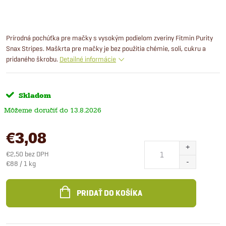
Prírodná pochúťka pre mačky s vysokým podielom zveriny Fitmin Purity
Snax Stripes. Maškrta pre mačky je bez použitia chémie, soli, cukru a
pridaného škrobu.
Detailné informácie
Skladom
13.8.2026
€3,08
€2,50 bez DPH
Jednotková
€88 / 1 kg
cena:
PRIDAŤ DO KOŠÍKA