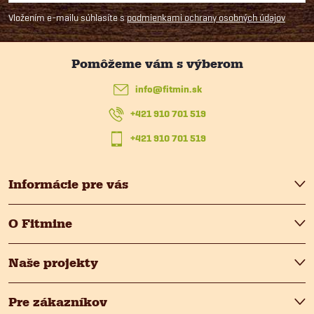
á
Vložením e-mailu súhlasíte s
podmienkami ochrany osobných údajov
p
ä
info
@
fitmin.sk
t
+421 910 701 519
i
+421 910 701 519
e
Informácie pre vás
O Fitmine
Naše projekty
Pre zákazníkov