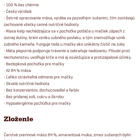
• 100 % bez chémie
• Český výrobok
• Šetrné spracovanie mäsa, vyrába sa pozvoľným sušením, čím zostávajú
zachované všetky cenné nutričné hodnoty
• Riasa Kelp nachádzajúca sa v pochúťke potláča u mačiek zápach z
ústnej dutiny, bráni vzniku zubného povlaku, a tým znemožňuje vznik
zubného kameňa. Funguje teda u mačky ako unikátny čistič na zuby
• Mäta pieporná podporuje trávenie a zabraňuje nadúvaniu. Pôsobí proti
nechutenstvu, uvoľňuje kŕče a má aj osviežujúce a protizápalové účinky.
• Bezlepková pochúťka pre mačky
• Až 84 % mäsa
• Ľahko stráviteľná odmena pre mačky
• Skvelá nutričná hodnota
• Bez konzervantov, dochucovadiel a farbív
• Bez pridanej soli, cukru a škrobu
• Hypoalergénna pochúťka pre mačky
Zloženie
Čerstvé zverinové mäso 84 %, amarantová múka, zmes sušených bylín