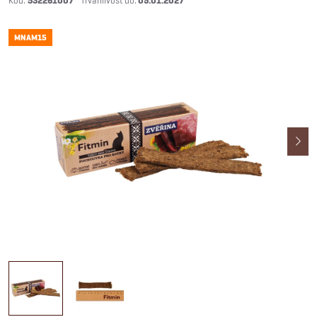
532261007
09.01.2027
MNAM15