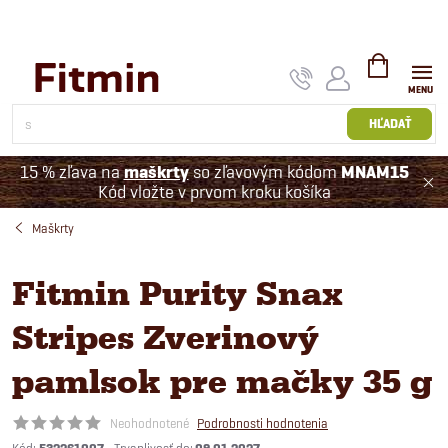
Prejsť
na
obsah
NÁKUPNÝ
KOŠÍK
HĽADAŤ
15 % zľava na
maškrty
so zľavovým kódom
MNAM15
Kód vložte v prvom kroku košíka
Maškrty
Fitmin Purity Snax
Stripes Zverinový
pamlsok pre mačky 35 g
Neohodnotené
Podrobnosti hodnotenia
Kód: