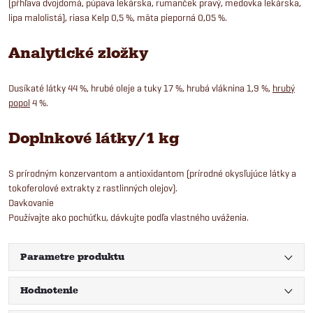
(pŕhľava dvojdomá, púpava lekárska, rumanček pravý, medovka lekárska,
lipa malolistá), riasa Kelp 0,5 %, mäta pieporná 0,05 %.
Analytické zložky
Dusíkaté látky 44 %, hrubé oleje a tuky 17 %, hrubá vláknina 1,9 %,
hrubý
popol
4 %.
Doplnkové látky/1 kg
S prírodným konzervantom a antioxidantom (prírodné okysľujúce látky a
tokoferolové extrakty z rastlinných olejov).
Davkovanie
Používajte ako pochúťku, dávkujte podľa vlastného uváženia.
Parametre produktu
Hodnotenie