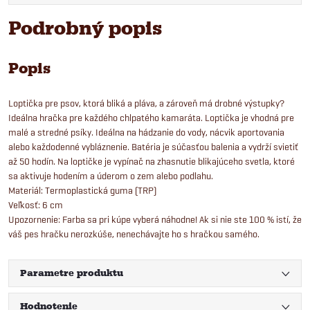
Podrobný popis
Popis
Loptička pre psov, ktorá bliká a pláva, a zároveň má drobné výstupky?
Ideálna hračka pre každého chlpatého kamaráta. Loptička je vhodná pre
malé a stredné psíky. Ideálna na hádzanie do vody, nácvik aportovania
alebo každodenné vybláznenie. Batéria je súčasťou balenia a vydrží svietiť
až 50 hodín. Na loptičke je vypínač na zhasnutie blikajúceho svetla, ktoré
sa aktivuje hodením a úderom o zem alebo podlahu.
Materiál: Termoplastická guma (TRP)
Veľkosť: 6 cm
Upozornenie: Farba sa pri kúpe vyberá náhodne! Ak si nie ste 100 % istí, že
váš pes hračku nerozkúše, nenechávajte ho s hračkou samého.
Parametre produktu
Hodnotenie