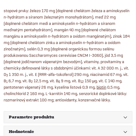
stopové prvky: železo 170 mg (doplnené chelátom železa a aminokyselín
n-hydrátom a síranom železnatým monohydrátom), meď 22 mg
(doplnené chelátom medi a aminokyselín n-hydrátom a síranom
meďnatým pentahydrátom), mangán 40 mg (doplnené chelátom
mangánu a aminokyselín n-hydrátom a oxidom mangánatým), zinok 184
mg (doplnené chelátom zinku a aminokyselín n-hydrátom a oxidom
zinočnatým), selén 0,3 mg (doplnené organickou formou selénu
produkovanou Saccharomyces cerevisiae CNCM I-3060), jód 3,5 mg
(doplnené jodičnanom vápenatým bezvodým), vitamíny, provitamíny a
chemicky definované látky s obdobnými účinkami: vit. A 32 000 m. j., vit.
D
1 350 m. j., vit. E (RRR-alfa-tokoferol) 290 mg, niacínamid 67 mg, vit.
3
B
6,7 mg, vit. B
12,5 mg, vit. B
9 mg, vit. B
150 µg, vit. C 140 mg,
1
2
6
12
pantotenan vápenatý 26 mg, kyselina listová 0,9 mg,
biotín
0,5 mg,
cholínchlorid 2 160 mg, L-karnitín 140 mg, senzorické doplnkové látky:
rozmarínový extrakt 100 mg; antioxidanty, konzervačné látky.
Parametre produktu
Hodnotenie