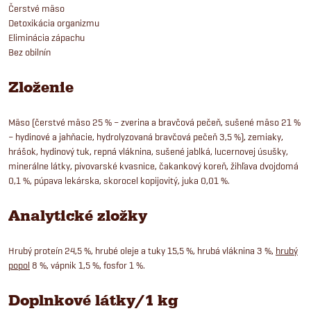
Čerstvé mäso
Detoxikácia organizmu
Eliminácia zápachu
Bez obilnín
Zloženie
Mäso (čerstvé mäso 25 % – zverina a bravčová pečeň, sušené mäso 21 %
– hydinové a jahňacie, hydrolyzovaná bravčová pečeň 3,5 %), zemiaky,
hrášok, hydinový tuk, repná vláknina, sušené jablká, lucernovej úsušky,
minerálne látky, pivovarské kvasnice, čakankový koreň, žihľava dvojdomá
0,1 %, púpava lekárska, skorocel kopijovitý, juka 0,01 %.
Analytické zložky
Hrubý proteín 24,5 %, hrubé oleje a tuky 15,5 %, hrubá vláknina 3 %,
hrubý
popol
8 %, vápnik 1,5 %, fosfor 1 %.
Doplnkové látky/1 kg