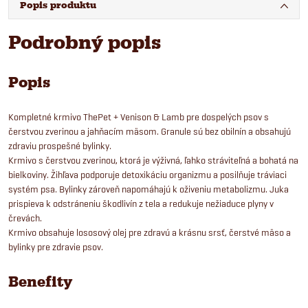
Popis produktu
Podrobný popis
Popis
Kompletné krmivo ThePet + Venison & Lamb pre dospelých psov s
čerstvou zverinou a jahňacím mäsom. Granule sú bez obilnín a obsahujú
zdraviu prospešné bylinky.
Krmivo s čerstvou zverinou, ktorá je výživná, ľahko stráviteľná a bohatá na
bielkoviny. Žihľava podporuje detoxikáciu organizmu a posilňuje tráviaci
systém psa. Bylinky zároveň napomáhajú k oživeniu metabolizmu. Juka
prispieva k odstráneniu škodlivín z tela a redukuje nežiaduce plyny v
črevách.
Krmivo obsahuje lososový olej pre zdravú a krásnu srsť, čerstvé mäso a
bylinky pre zdravie psov.
Benefity