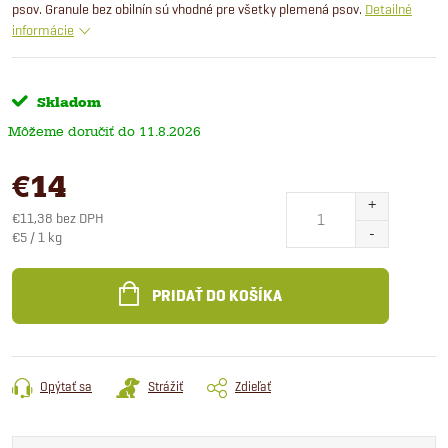
psov. Granule bez obilnín sú vhodné pre všetky plemená psov.
Detailné
informácie
Skladom
11.8.2026
€14
€11,38 bez DPH
Jednotková
€5 / 1 kg
cena:
PRIDAŤ DO KOŠÍKA
Opýtať sa
Strážiť
Zdieľať