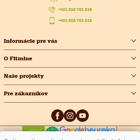
t
+421 910 701 519
i
+421 910 701 519
e
Informácie pre vás
O Fitmine
Naše projekty
Pre zákazníkov
0
/5
4.9
/5