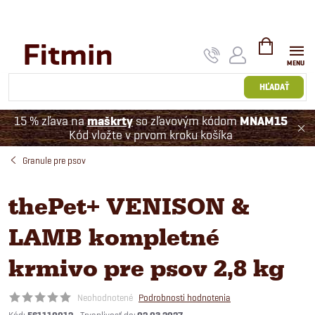
Prejsť
na
obsah
NÁKUPNÝ
KOŠÍK
HĽADAŤ
15 % zľava na
maškrty
so zľavovým kódom
MNAM15
Kód vložte v prvom kroku košíka
Granule pre psov
thePet+ VENISON &
LAMB kompletné
krmivo pre psov 2,8 kg
Neohodnotené
Podrobnosti hodnotenia
Kód: