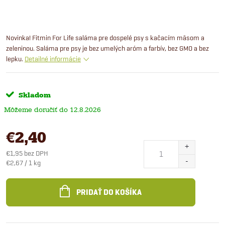
Novinka! Fitmin For Life saláma pre dospelé psy s kačacím mäsom a
zeleninou. Saláma pre psy je bez umelých aróm a farbív, bez GMO a bez
lepku.
Detailné informácie
Skladom
12.8.2026
€2,40
€1,95 bez DPH
Jednotková
€2,67 / 1 kg
cena:
PRIDAŤ DO KOŠÍKA