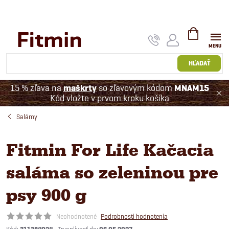
Prejsť
na
obsah
NÁKUPNÝ
KOŠÍK
HĽADAŤ
15 % zľava na
maškrty
so zľavovým kódom
MNAM15
Kód vložte v prvom kroku košíka
Salámy
Fitmin For Life Kačacia
saláma so zeleninou pre
psy 900 g
Neohodnotené
Podrobnosti hodnotenia
Kód: