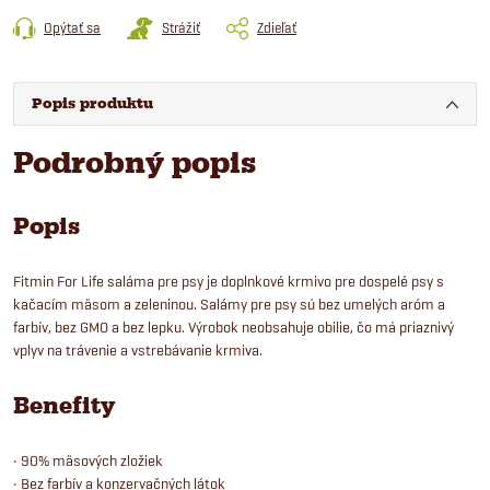
Opýtať sa
Strážiť
Zdieľať
Popis produktu
Podrobný popis
Popis
Fitmin For Life saláma pre psy je doplnkové krmivo pre dospelé psy s
kačacím mäsom a zeleninou. Salámy pre psy sú bez umelých aróm a
farbív, bez GMO a bez lepku. Výrobok neobsahuje obilie, čo má priaznivý
vplyv na trávenie a vstrebávanie krmiva.
Benefity
• 90% mäsových zložiek
• Bez farbív a konzervačných látok