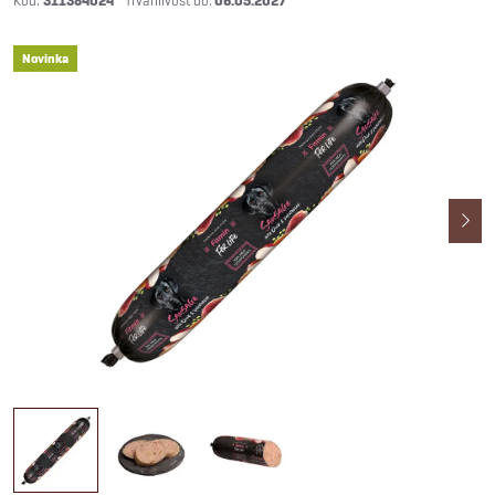
311384024
06.05.2027
Novinka