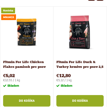
Novinka
MNAM15
Fitmin For Life Chicken
Fitmin For Life Duck &
Flakes pamlsok pre psov
Turkey krmivo pre psov 2,5
400 g
kg
€5,02
€12,80
Jednotková
Jednotková
€12,55 / 1 kg
€5,12 / 1 kg
cena:
cena:
Skladom
Skladom
DO KOŠÍKA
DO KOŠÍKA