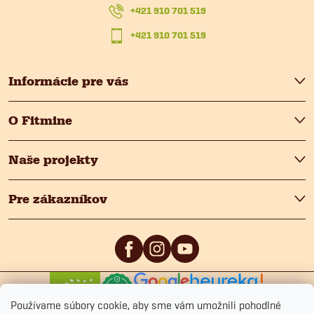
t
+421 910 701 519
i
+421 910 701 519
e
Informácie pre vás
O Fitmine
Naše projekty
Pre zákazníkov
0
/5
4.9
/5
Používame súbory cookie, aby sme vám umožnili pohodlné