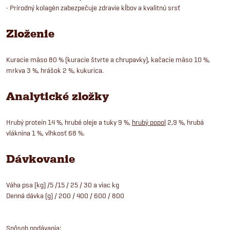
• Prírodný kolagén zabezpečuje zdravie kĺbov a kvalitnú srsť
Zloženie
Kuracie mäso 80 % (kuracie štvrte a chrupavky), kačacie mäso 10 %,
mrkva 3 %, hrášok 2 %, kukurica.
Analytické zložky
Hrubý proteín 14 %, hrubé oleje a tuky 9 %,
hrubý popol
2,9 %, hrubá
vláknina 1 %, vlhkosť 68 %.
Dávkovanie
Váha psa (kg) /5 /15 / 25 / 30 a viac kg
Denná dávka (g) / 200 / 400 / 600 / 800
Spôsob podávania: