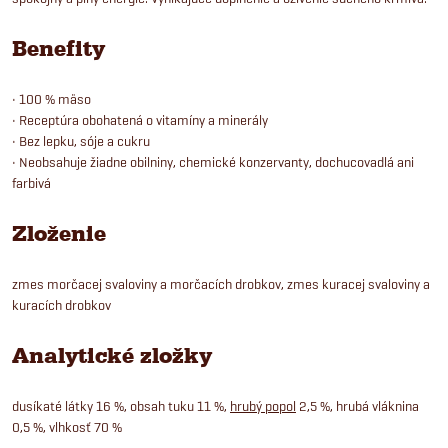
Benefity
• 100 % mäso
• Receptúra obohatená o vitamíny a minerály
• Bez lepku, sóje a cukru
• Neobsahuje žiadne obilniny, chemické konzervanty, dochucovadlá ani
farbivá
Zloženie
zmes morčacej svaloviny a morčacích drobkov, zmes kuracej svaloviny a
kuracích drobkov
Analytické zložky
dusíkaté látky 16 %, obsah tuku 11 %,
hrubý popol
2,5 %, hrubá vláknina
0,5 %, vlhkosť 70 %