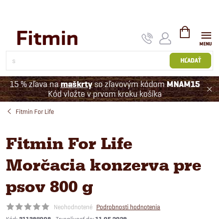
Prejsť
na
obsah
NÁKUPNÝ
KOŠÍK
HĽADAŤ
15 % zľava na
maškrty
so zľavovým kódom
MNAM15
Kód vložte v prvom kroku košíka
Fitmin For Life
Fitmin For Life
Morčacia konzerva pre
psov 800 g
Neohodnotené
Podrobnosti hodnotenia
Kód: