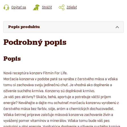
Opýtať sa
Strážiť
Zdieľať
Popis produktu
Podrobný popis
Popis
Nová receptúra konzerv Fitmin For Life.
Morčacia konzerva v podobe paté sa vyrába z čerstvého mäsa a vďaka
tomu si zachováva svoju jedinečnú chuť. Je vhodná ako doplnenie a
oživenie suchého krmiva. Konzervy sú doplnkové krmivo.
Je váš pes aktívny? Skáče, behá, aportuje a potrebuje väčší príjem
energie? Neváhajte a dajte mu ochutnať morčaciu konzervu vyrobenú z
čerstvého mäsa bez farbív, sóje, aróm a chemických dochucovadiel.
Vďaka šetrnej príprave zaisťuje mäsová konzerva zachovanie živín a
vyvážený pomer vitamínov a minerálov. Vďaka tomu bude váš pes
spokojný a plný energie. Vynikajúce doplnenie a oživenie suchého krmiva.