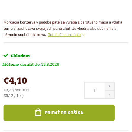
Morčacia konzerva v podobe paté sa vyrába z čerstvého mäsa a vďaka
tomu si zachováva svoju jedinečnú chuť. Je vhodná ako doplnenie a
oživenie suchého krmiva.
Detailné informácie
Skladom
13.8.2026
€4,10
€3,33 bez DPH
Jednotková
€5,12 / 1 kg
cena:
PRIDAŤ DO KOŠÍKA