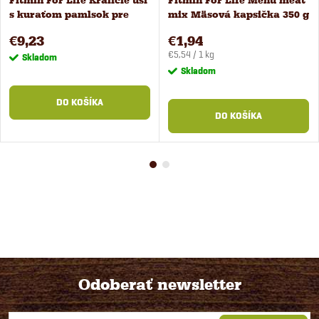
Fitmin For Life Králičie uši
Fitmin For Life Menu meat
s kuraťom pamlsok pre
mix Mäsová kapsička 350 g
psov 400g
€9,23
€1,94
Jednotková
€5,54 / 1 kg
Skladom
cena:
Skladom
DO KOŠÍKA
DO KOŠÍKA
Odoberať newsletter
Z