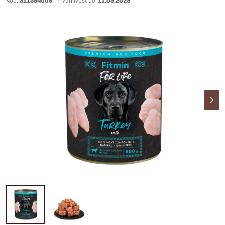
311384008
11.05.2029