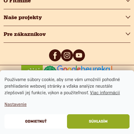
O Fitmine
Naše projekty
Pre zákazníkov
0
/5
4.9
/5
Používame súbory cookie, aby sme vám umožnili pohodlné
prehliadanie webovej stránky a vďaka analýze neustále
zlepšovali jej funkcie, výkon a použiteľnosť.
Viac informácií
Nastavenie
Copyright 2026
Fitmin.sk
. Všetky práva vyhradené.
Upraviť nastavenie cookies
Ochrana osobných údajov
Obchodné podmienky
Cookies
ODMIETNUŤ
SÚHLASÍM
Vytvoril Shoptet Premium
&
BlueGhost.cz