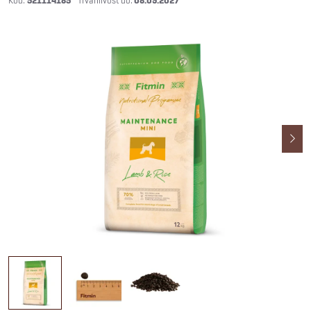
521114185
08.09.2027