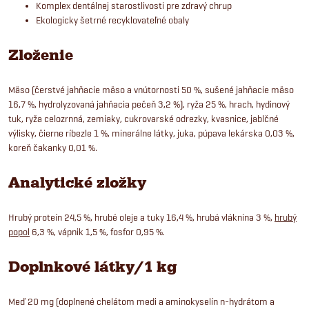
Komplex dentálnej starostlivosti pre zdravý chrup
Ekologicky šetrné recyklovateľné obaly
Zloženie
Mäso (čerstvé jahňacie mäso a vnútornosti 50 %, sušené jahňacie mäso
16,7 %, hydrolyzovaná jahňacia pečeň 3,2 %), ryža 25 %, hrach, hydinový
tuk, ryža celozrnná, zemiaky, cukrovarské odrezky, kvasnice, jablčné
výlisky, čierne ríbezle 1 %, minerálne látky, juka, púpava lekárska 0,03 %,
koreň čakanky 0,01 %.
Analytické zložky
Hrubý proteín 24,5 %, hrubé oleje a tuky 16,4 %, hrubá vláknina 3 %,
hrubý
popol
6,3 %, vápnik 1,5 %, fosfor 0,95 %.
Doplnkové látky/1 kg
Meď 20 mg (doplnené chelátom medi a aminokyselín n-hydrátom a