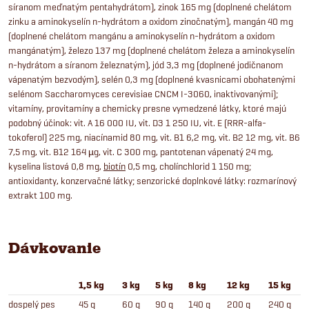
síranom meďnatým pentahydrátom), zinok 165 mg (doplnené chelátom
zinku a aminokyselín n-hydrátom a oxidom zinočnatým), mangán 40 mg
(doplnené chelátom mangánu a aminokyselín n-hydrátom a oxidom
mangánatým), železo 137 mg (doplnené chelátom železa a aminokyselín
n-hydrátom a síranom železnatým), jód 3,3 mg (doplnené jodičnanom
vápenatým bezvodým), selén 0,3 mg (doplnené kvasnicami obohatenými
selénom Saccharomyces cerevisiae CNCM I-3060, inaktivovanými);
vitamíny, provitamíny a chemicky presne vymedzené látky, ktoré majú
podobný účinok: vit. A 16 000 IU, vit. D3 1 250 IU, vit. E (RRR-alfa-
tokoferol) 225 mg, niacínamid 80 mg, vit. B1 6,2 mg, vit. B2 12 mg, vit. B6
7,5 mg, vit. B12 164 µg, vit. C 300 mg, pantotenan vápenatý 24 mg,
kyselina listová 0,8 mg,
biotín
0,5 mg, cholínchlorid 1 150 mg;
antioxidanty, konzervačné látky; senzorické doplnkové látky: rozmarínový
extrakt 100 mg.
Dávkovanie
1,5 kg
3 kg
5 kg
8 kg
12 kg
15 kg
dospelý pes
45 g
60 g
90 g
140 g
200 g
240 g