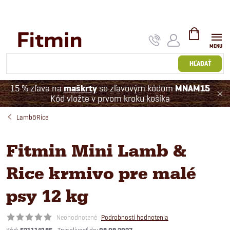
Prejsť
na
obsah
NÁKUPNÝ
KOŠÍK
HĽADAŤ
15 % zľava na
maškrty
so zľavovým kódom
MNAM15
Kód vložte v prvom kroku košíka
Lamb&Rice
Fitmin Mini Lamb &
Rice krmivo pre malé
psy 12 kg
Neohodnotené
Podrobnosti hodnotenia
Kód: