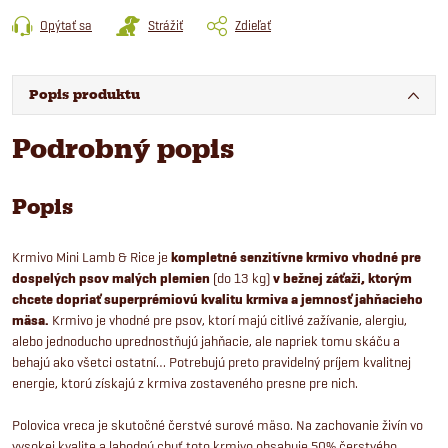
Opýtať sa
Strážiť
Zdieľať
Popis produktu
Podrobný popis
Popis
Krmivo Mini Lamb & Rice je
kompletné senzitívne krmivo vhodné pre
dospelých psov malých plemien
(do 13 kg)
v bežnej záťaži, ktorým
chcete dopriať superprémiovú kvalitu krmiva a jemnosť jahňacieho
mäsa.
Krmivo je vhodné pre psov, ktorí majú citlivé zažívanie, alergiu,
alebo jednoducho uprednostňujú jahňacie, ale napriek tomu skáču a
behajú ako všetci ostatní… Potrebujú preto pravidelný príjem kvalitnej
energie, ktorú získajú z krmiva zostaveného presne pre nich.
Polovica vreca je skutočné čerstvé surové mäso. Na zachovanie živín vo
vysokej kvalite a lahodnú chuť toto krmivo obsahuje 50% čerstvého