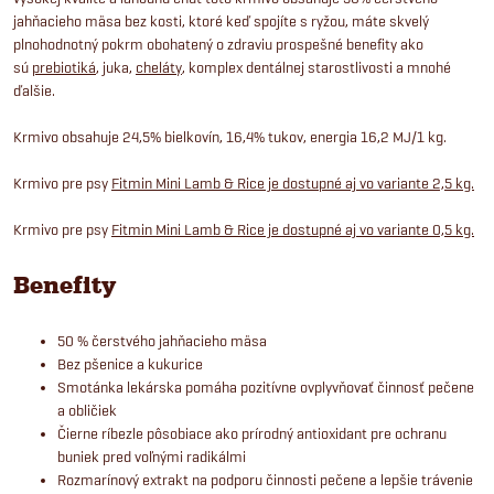
jahňacieho mäsa bez kosti, ktoré keď spojíte s ryžou, máte skvelý
plnohodnotný pokrm obohatený o zdraviu prospešné benefity ako
sú
prebiotiká
, juka,
cheláty
, komplex dentálnej starostlivosti a mnohé
ďalšie.
Krmivo obsahuje 24,5% bielkovín, 16,4% tukov, energia 16,2 MJ/1 kg.
Krmivo pre psy
Fitmin Mini Lamb & Rice je dostupné aj vo variante 2,5 kg.
Krmivo pre psy
Fitmin Mini Lamb & Rice je dostupné aj vo variante 0,5 kg.
Benefity
50 % čerstvého jahňacieho mäsa
Bez pšenice a kukurice
Smotánka lekárska pomáha pozitívne ovplyvňovať činnosť pečene
a obličiek
Čierne ríbezle pôsobiace ako prírodný antioxidant pre ochranu
buniek pred voľnými radikálmi
Rozmarínový extrakt na podporu činnosti pečene a lepšie trávenie