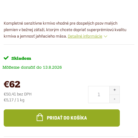
Kompletné senzitívne krmivo vhodné pre dospelých psov malých
plemien v bežnej záťaži, ktorým chcete dopriať superprémiovú kvalitu
krmiva a jemnosť jahňacieho mäsa.
Detailné informácie
Skladom
13.8.2026
€62
€50,41 bez DPH
Jednotková
€5,17 / 1 kg
cena:
PRIDAŤ DO KOŠÍKA