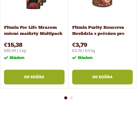
Fitmin For Life Mrazom
Fitmin Purity Konzerva
sušené maškrty Multipack
Hovädzia s pečeňou pre
6 príchutí
psov 400 g
€15,38
€3,79
Jednotková
Jednotková
€85,44 / 1 kg
€3,79 / 0.4 kg
cena:
cena:
Skladom
Skladom
DO KOŠÍKA
DO KOŠÍKA