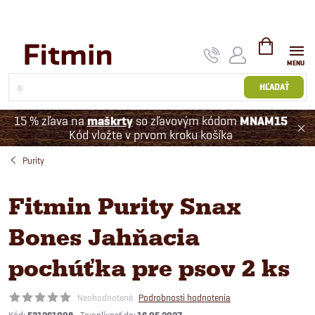
Prejsť
na
obsah
NÁKUPNÝ
KOŠÍK
HĽADAŤ
15 % zľava na
maškrty
so zľavovým kódom
MNAM15
Kód vložte v prvom kroku košíka
Purity
Fitmin Purity Snax
Bones Jahňacia
pochúťka pre psov 2 ks
Neohodnotené
Podrobnosti hodnotenia
Kód: