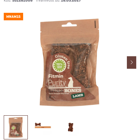
531261008
16.05.2027
MNAM15