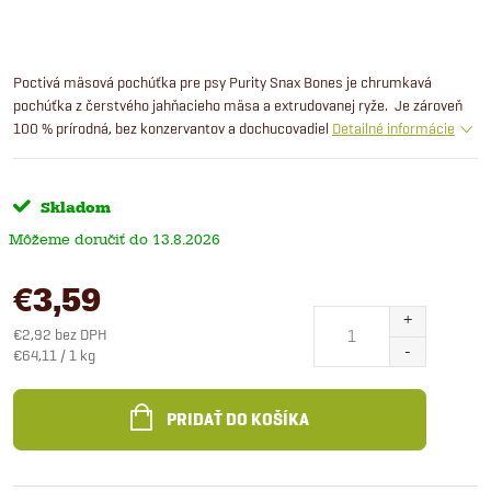
Poctivá mäsová pochúťka pre psy Purity Snax Bones je chrumkavá
pochúťka z
čerstvého jahňacieho mäsa
a extrudovanej ryže. Je zároveň
100 % prírodná, bez konzervantov a dochucovadiel
Detailné informácie
Skladom
13.8.2026
€3,59
€2,92 bez DPH
Jednotková
€64,11 / 1 kg
cena:
PRIDAŤ DO KOŠÍKA