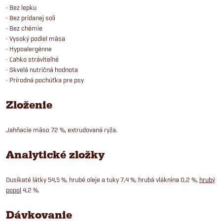
• Bez lepku
• Bez pridanej soli
• Bez chémie
• Vysoký podiel mäsa
• Hypoalergénne
• Ľahko stráviteľné
• Skvelá nutričná hodnota
• Prírodná pochúťka pre psy
Zloženie
Jahňacie mäso 72 %, extrudovaná ryža.
Analytické zložky
Dusíkaté látky 54,5 %, hrubé oleje a tuky 7,4 %, hrubá vláknina 0,2 %,
hrubý
popol
4,2 %.
Dávkovanie