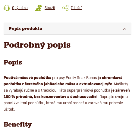
Opýtať sa
Strážiť
Zdieľať
Popis produktu
Podrobný popis
Popis
Poctivá mäsová pochúťka
pre psy Purity Snax Bones je
chrumkavá
pochúťka z
čerstvého jahňacieho mäsa
a extrudovanej ryže
. Maškrty
sa vyrábajú ručne a s tradíciou. Táto superprémiová pochúťka
je zároveň
100 % prírodná, bez konzervantov a dochucovadiel
. Doprajte svojmu
psovi kvalitnú pochúťku, ktorá mu urobí radosť a zároveň mu prinesie
úžitok.
Benefity