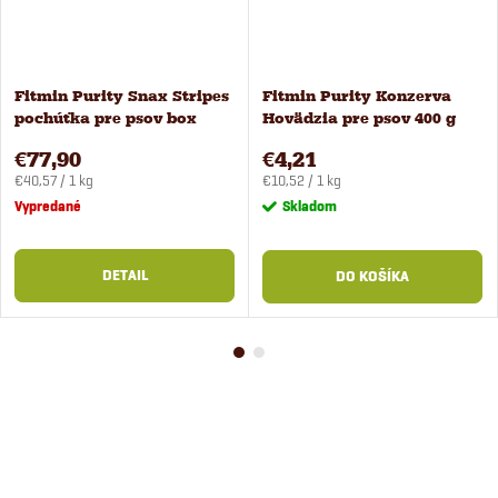
Fitmin Purity Snax Stripes
Fitmin Purity Konzerva
pochúťka pre psov box
Hovädzia pre psov 400 g
16x120 g
€77,90
€4,21
Jednotková
Jednotková
€40,57 / 1 kg
€10,52 / 1 kg
cena:
cena:
Vypredané
Skladom
DETAIL
DO KOŠÍKA