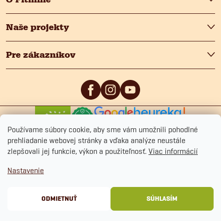
Naše projekty
Pre zákazníkov
0
/5
4.9
/5
Používame súbory cookie, aby sme vám umožnili pohodlné
prehliadanie webovej stránky a vďaka analýze neustále
zlepšovali jej funkcie, výkon a použiteľnosť.
Viac informácií
Nastavenie
Copyright 2026
Fitmin.sk
. Všetky práva vyhradené.
Upraviť nastavenie cookies
Ochrana osobných údajov
Obchodné podmienky
Cookies
ODMIETNUŤ
SÚHLASÍM
Vytvoril Shoptet Premium
&
BlueGhost.cz