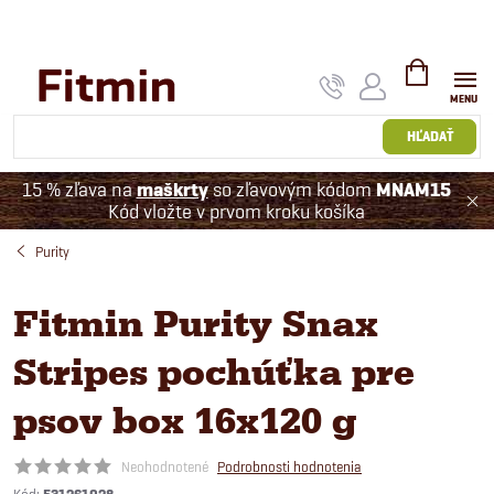
Prejsť
na
obsah
NÁKUPNÝ
KOŠÍK
HĽADAŤ
15 % zľava na
maškrty
so zľavovým kódom
MNAM15
Kód vložte v prvom kroku košíka
Purity
Fitmin Purity Snax
Stripes pochúťka pre
psov box 16x120 g
Neohodnotené
Podrobnosti hodnotenia
Kód: