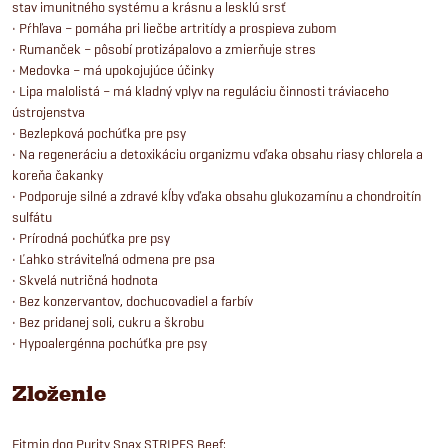
stav imunitného systému a krásnu a lesklú srsť
• Pŕhľava – pomáha pri liečbe artritídy a prospieva zubom
• Rumanček – pôsobí protizápalovo a zmierňuje stres
• Medovka – má upokojujúce účinky
• Lipa malolistá – má kladný vplyv na reguláciu činnosti tráviaceho
ústrojenstva
• Bezlepková pochúťka pre psy
• Na regeneráciu a detoxikáciu organizmu vďaka obsahu riasy chlorela a
koreňa čakanky
• Podporuje silné a zdravé kĺby vďaka obsahu glukozamínu a chondroitín
sulfátu
• Prírodná pochúťka pre psy
• Ľahko stráviteľná odmena pre psa
• Skvelá nutričná hodnota
• Bez konzervantov, dochucovadiel a farbív
• Bez pridanej soli, cukru a škrobu
• Hypoalergénna pochúťka pre psy
Zloženie
Fitmin dog Purity Snax STRIPES Beef: