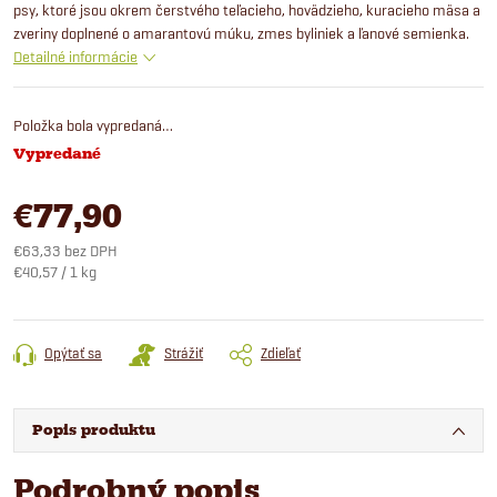
psy, ktoré jsou okrem čerstvého teľacieho, hovädzieho, kuracieho mäsa a
zveriny doplnené o amarantovú múku, zmes byliniek a ľanové semienka.
Detailné informácie
Položka bola vypredaná…
Vypredané
€77,90
€63,33 bez DPH
Jednotková
€40,57 / 1 kg
cena:
Opýtať sa
Strážiť
Zdieľať
Popis produktu
Podrobný popis