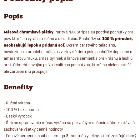
Popis
Mäsové chrumkavé plátky
Purity SNAX Stripes sú poctivé pochúťky pre
psy, ktoré sa vyrábajú ručne a s tradíciou. Pochúťky sú
100 % prírodné,
neobsahujú lepok a pridanú soľ.
Okrem čerstvého teľacieho,
hovädzieho, kuracieho mäsa a zveriny sú tieto psie pochúťky doplnené o
amarantovú múku, zmes byliniek a ľanové semienka pre krásnu a lesklú
srsť. Odmeňte svojho psíka kvalitnou pochúťkou, ktorá ho nielen poteší,
ale zároveň mu prospeje.
Benefity
• Ručná výroba
• 100 % bez chémie
• Český výrobok
• Šetrné spracovanie mäsa, vyrába sa pozvoľným sušením, čím zostávajú
zachované všetky cenné hodnoty
• Ľanové semeno obsahuje omega 3 mastné kyseliny, ktoré zaisťujú dobrý