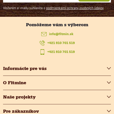
á
Vložením e-mailu súhlasíte s
podmienkami ochrany osobných údajov
p
ä
info
@
fitmin.sk
t
+421 910 701 519
i
+421 910 701 519
e
Informácie pre vás
O Fitmine
Naše projekty
Pre zákazníkov