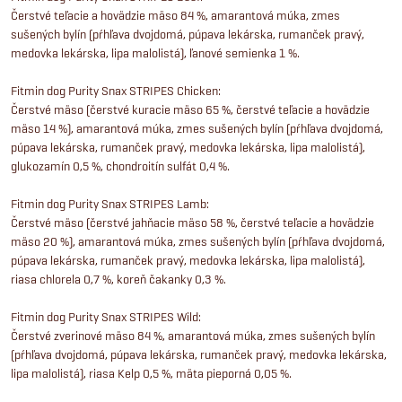
Čerstvé teľacie a hovädzie mäso 84 %, amarantová múka, zmes
sušených bylín (pŕhľava dvojdomá, púpava lekárska, rumanček pravý,
medovka lekárska, lipa malolistá), ľanové semienka 1 %.
Fitmin dog Purity Snax STRIPES Chicken:
Čerstvé mäso (čerstvé kuracie mäso 65 %, čerstvé teľacie a hovädzie
mäso 14 %), amarantová múka, zmes sušených bylín (pŕhľava dvojdomá,
púpava lekárska, rumanček pravý, medovka lekárska, lipa malolistá),
glukozamín 0,5 %, chondroitín sulfát 0,4 %.
Fitmin dog Purity Snax STRIPES Lamb:
Čerstvé mäso (čerstvé jahňacie mäso 58 %, čerstvé teľacie a hovädzie
mäso 20 %), amarantová múka, zmes sušených bylín (pŕhľava dvojdomá,
púpava lekárska, rumanček pravý, medovka lekárska, lipa malolistá),
riasa chlorela 0,7 %, koreň čakanky 0,3 %.
Fitmin dog Purity Snax STRIPES Wild:
Čerstvé zverinové mäso 84 %, amarantová múka, zmes sušených bylín
(pŕhľava dvojdomá, púpava lekárska, rumanček pravý, medovka lekárska,
lipa malolistá), riasa Kelp 0,5 %, mäta pieporná 0,05 %.